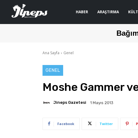
HABER
ARAŞTIRMA
KÜLT
Bağım
Ana Sayfa
Genel
GENEL
Moshe Gammer vef
Jineps Gazetesi
1 Mayıs 2013
Facebook
Twitter
P