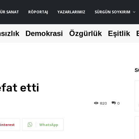
ÜR SANAT
RÖPORTAJ
YAZARLARIMIZ
SÜRGÜN SOYKIRIM
sızlık
Demokrasi
Özgürlük
Eşitlik
S
at etti
820
0
interest
WhatsApp