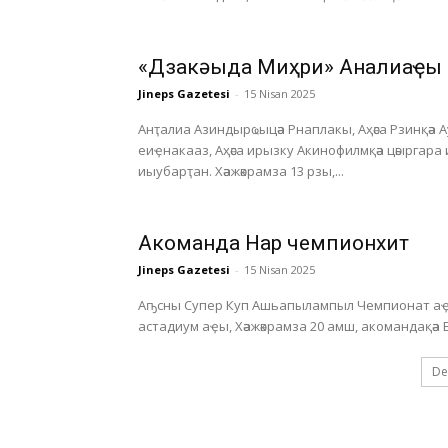
«Дзакәыда Миҳри» Анҭалиаҿы
Jineps Gazetesi
-
15 Nisan 2025
Анҭалиа Азиндырҩыцәа Рнаплакы, Аҳәса Рзинқәа 
еиҿнакааз, Аҳәса ирызку Акинофилмқәа цәыргара
иыубарҭан. Хәажәкрамза 13 рзы,...
Акоманда Нарҭ чемпионхит
Jineps Gazetesi
-
15 Nisan 2025
Аҧсны Супер Куп Ашьапылампыл Чемпионат аҿы
De