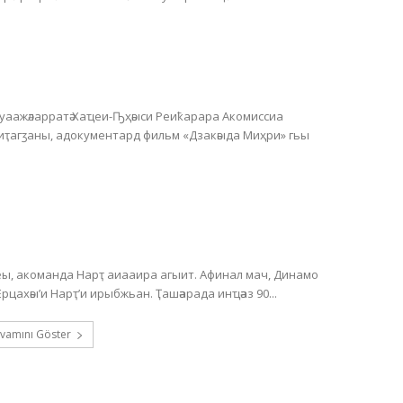
Ауаажәларратә Хаҵеи-Ҧҳәыси Реиҟарара Акомиссиа
 иҭагӡаны, адокументард фильм «Дзакәыда Миҳри» гьы
, акоманда Нарҭ аиааира агыит. Афинал мач, Динамо
астадиум аҿы, Хәажәкрамза 20 амш, акомандақәа Ерцахәы’и Нарҭ’и ирыбжьан. Ҭашәарада инҵәаз 90...
vamını Göster