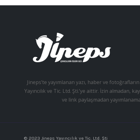
Jineps’te yayımlanan yazı, haber ve fotoğrafların 
Yayıncılık ve Tic. Ltd. Şti.’ye aittir. İzin almadan
ve link paylaşmadan yayımlanama
© 2023 Jineps Yayıncılık ve Tic. Ltd. Şti