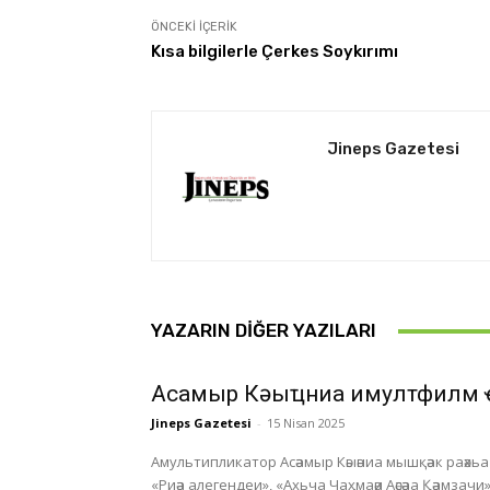
ÖNCEKI İÇERIK
Kısa bilgilerle Çerkes Soykırımı
Jineps Gazetesi
YAZARIN DIĞER YAZILARI
Асҭамыр Кәыҵниа имултфилм 
Jineps Gazetesi
-
15 Nisan 2025
Амультипликатор Асәамыр Кәыәниа мышқәак раәхьа а
«Риәа алегендеи», «Ахьча Чаҳмаәи Аәсәаа Қәамзачи»