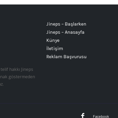
Jineps – Başlarken
Jineps – Anasayfa
Künye
İletişim
Reklam Başvurusu
telif hakkı Jineps
, kaynak göstermeden
z.
Facebook