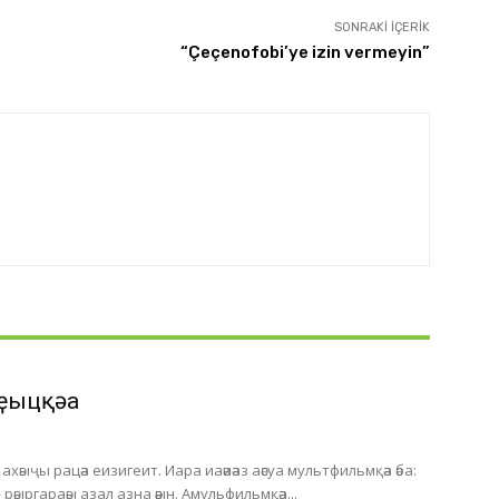
SONRAKI İÇERIK
“Çeçenofobi’ye izin vermeyin”
ҿыцқәа
хәыҷы рацәа еизигеит. Иара иаәиәаз аәсуа мультфильмқәа әба:
 рәыргараәы азал азна әәын. Амульфильмқәа...