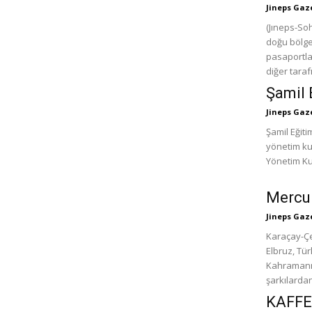
Jineps Gaz
(Jıneps-Sohum) Bir süreden bu yana Abhaz kamuo
doğu bölge
pasaportlar
diğer taraf
Şamil 
Jineps Gaz
Şamil Eğiti
yönetim ku
Mercur
Jineps Gaz
Karaçay-Çe
Elbruz, Tü
Kahramanma
şarkılardan
KAFFE