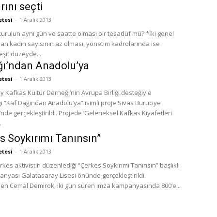
rını seçti
etesi
-
1 Aralık 2013
kurulun aynı gün ve saatte olması bir tesadüf mü? *İki genel
lan kadın sayısının az olması, yönetim kadrolarında ise
eşit düzeyde...
ı’ndan Anadolu’ya
etesi
-
1 Aralık 2013
y Kafkas Kültür Derneği’nin Avrupa Birliği desteğiyle
i “Kaf Dağından Anadolu’ya” isimli proje Sivas Buruciye
nde gerçekleştirildi. Projede ‘Geleneksel Kafkas Kıyafetleri
.
s Soykırımı Tanınsın”
etesi
-
1 Aralık 2013
rkes aktivistin düzenlediği “Çerkes Soykırımı Tanınsın” başlıklı
nyası Galatasaray Lisesi önünde gerçekleştirildi.
rden Cemal Demirok, iki gün süren imza kampanyasında 800’e...