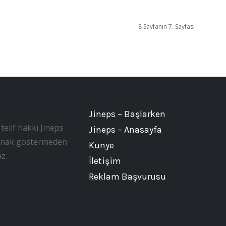
8 Sayfanın 7. Sayfası
Jineps – Başlarken
telif hakkı Jineps
Jineps – Anasayfa
, kaynak göstermeden
Künye
z.
İletişim
Reklam Başvurusu