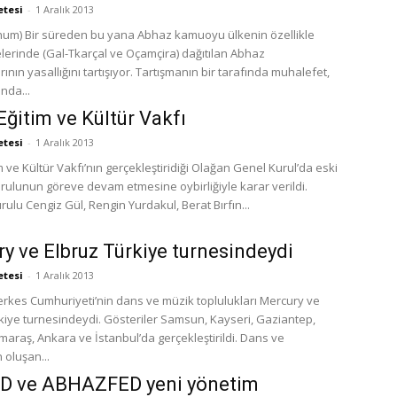
etesi
-
1 Aralık 2013
yu ülkenin özellikle
lerinde (Gal-Tkarçal ve Oçamçira) dağıtılan Abhaz
ının yasallığını tartışıyor. Tartışmanın bir tarafında muhalefet,
ında...
Eğitim ve Kültür Vakfı
etesi
-
1 Aralık 2013
m ve Kültür Vakfı’nın gerçekleştiridiği Olağan Genel Kurul’da eski
rulunun göreve devam etmesine oybirliğiyle karar verildi.
Yönetim Kurulu Cengiz Gül, Rengin Yurdakul, Berat Bırfın...
y ve Elbruz Türkiye turnesindeydi
etesi
-
1 Aralık 2013
rkes Cumhuriyeti’nin dans ve müzik toplulukları Mercury ve
rkiye turnesindeydi. Gösteriler Samsun, Kayseri, Gaziantep,
raş, Ankara ve İstanbul’da gerçekleştirildi. Dans ve
 oluşan...
D ve ABHAZFED yeni yönetim