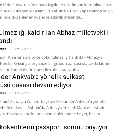
12’de Rusya’nın Polonyalı işgalciler tarafından kurtarılmasının
olarak kutlanan 4 Kasım “Ulusal Birlik Günü” kapsamında bu yıl,
linde düzenlenen yüzlerce etkinlik arasında...
lmazlığı kaldırılan Abhaz milletvekili
andı
etesi
-
1 Aralık 2013
ı kaldırılan Abhazya
i Nodiko Kvitsinya, organize bir grubun parçası olarak iki kişinin
 ve ardından öldürülmesi ile ruhsatsız silah...
der Ankvab’a yönelik suikast
üsü davası devam ediyor
etesi
-
1 Aralık 2013
ohum) Abhazya Cumhurbaşkanı Alexander Ankvab’a yönelik
eşebbüsü davası Sohum’da Abhazya Yüksek Mahkemesi’nde
or. Basına ve halka açık olan mahkemede heyet, hakim
kökenlilerin pasaport sorunu büyüyor