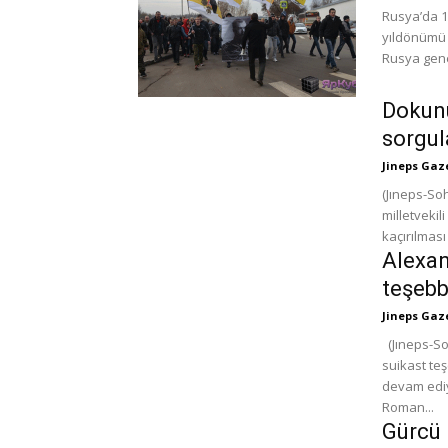
Rusya’da 16
yıldönümü 
Rusya gene
Dokunu
sorgul
Jineps Gaz
(Jıneps-Sohum) Kısa bir süre önce dokunulmazlığ
milletvekil
kaçırılması
Alexan
teşebb
Jineps Gaz
(Jıneps-S
suikast t
devam ediy
Roman...
Gürcü 