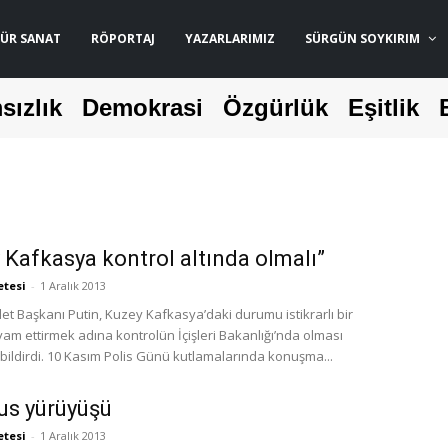
ÜR SANAT
RÖPORTAJ
YAZARLARIMIZ
SÜRGÜN SOYKIRIM
sızlık
Demokrasi
Özgürlük
Eşitlik
 Kafkasya kontrol altında olmalı”
etesi
-
1 Aralık 2013
et Başkanı Putin, Kuzey Kafkasya’daki durumu istikrarlı bir
vam ettirmek adına kontrolün İçişleri Bakanlığı’nda olması
gerektiğini bildirdi. 10 Kasım Polis Günü kutlamalarında konuşma...
Rus yürüyüşü
etesi
-
1 Aralık 2013