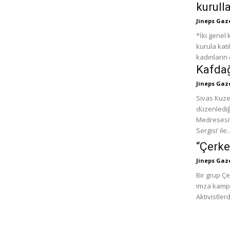
kurulla
Jineps Gaz
*İki genel 
kurula katı
kadınların 
Kafdağ
Jineps Gaz
Sivas Kuze
düzenlediğ
Medresesi’
Sergisi’ ile..
“Çerke
Jineps Gaz
Bir grup Çe
imza kampa
Aktivistle