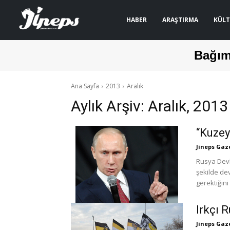
HABER
ARAŞTIRMA
KÜLT
Bağım
Ana Sayfa
2013
Aralık
Aylık Arşiv: Aralık, 2013
“Kuzey
Jineps Gaz
Rusya Devl
şekilde de
Irkçı 
Jineps Gaz