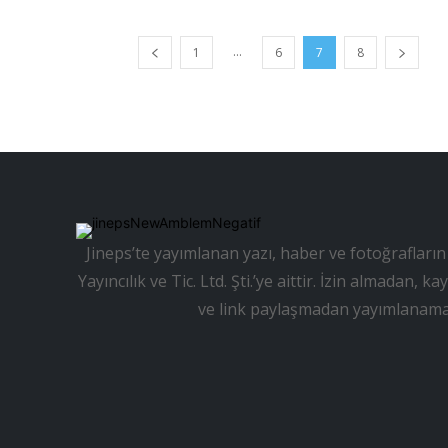
...
1
6
7
8
Jineps’te yayımlanan yazı, haber ve fotoğrafların 
Yayıncılık ve Tic. Ltd. Şti.’ye aittir. İzin almadan
ve link paylaşmadan yayımlanama