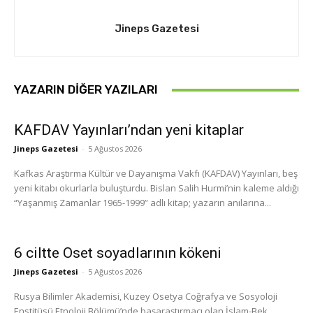
Jineps Gazetesi
YAZARIN DIĞER YAZILARI
KAFDAV Yayınları’ndan yeni kitaplar
Jineps Gazetesi
-
5 Ağustos 2026
Kafkas Araştırma Kültür ve Dayanışma Vakfı (KAFDAV) Yayınları, beş
yeni kitabı okurlarla buluşturdu. Bislan Salih Hurmi’nin kaleme aldığı
“Yaşanmış Zamanlar 1965-1999” adlı kitap; yazarın anılarına...
6 ciltte Oset soyadlarının kökeni
Jineps Gazetesi
-
5 Ağustos 2026
Rusya Bilimler Akademisi, Kuzey Osetya Coğrafya ve Sosyoloji
Enstitüsü Etnoloji Bölümü’nde başaraştırmacı olan İslam-Bek