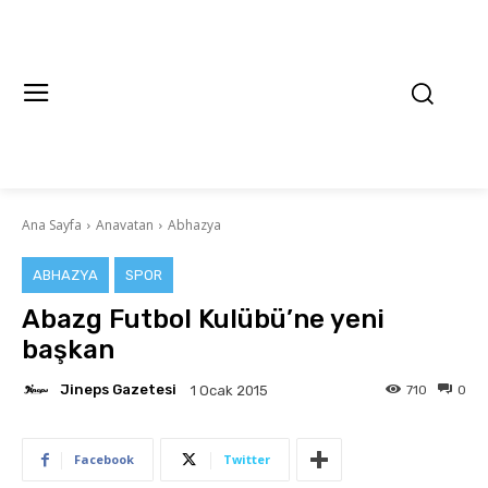
Ana Sayfa
Anavatan
Abhazya
ABHAZYA
SPOR
Abazg Futbol Kulübü’ne yeni
başkan
Jineps Gazetesi
710
0
1 Ocak 2015
Facebook
Twitter