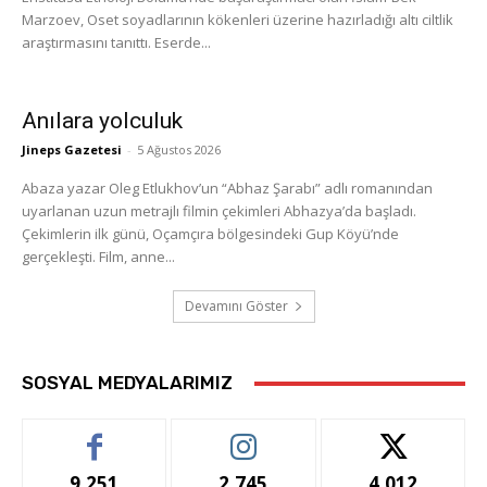
Marzoev, Oset soyadlarının kökenleri üzerine hazırladığı altı ciltlik
araştırmasını tanıttı. Eserde...
Anılara yolculuk
Jineps Gazetesi
-
5 Ağustos 2026
Abaza yazar Oleg Etlukhov’un “Abhaz Şarabı” adlı romanından
uyarlanan uzun metrajlı filmin çekimleri Abhazya’da başladı.
Çekimlerin ilk günü, Oçamçıra bölgesindeki Gup Köyü’nde
gerçekleşti. Film, anne...
Devamını Göster
SOSYAL MEDYALARIMIZ
9,251
2,745
4,012