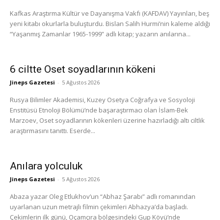
Kafkas Araştırma Kültür ve Dayanışma Vakfı (KAFDAV) Yayınları, beş
yeni kitabı okurlarla buluşturdu. Bislan Salih Hurmi’nin kaleme aldığı
“Yaşanmış Zamanlar 1965-1999” adlı kitap; yazarın anılarına...
6 ciltte Oset soyadlarının kökeni
Jineps Gazetesi
-
5 Ağustos 2026
Rusya Bilimler Akademisi, Kuzey Osetya Coğrafya ve Sosyoloji
Enstitüsü Etnoloji Bölümü’nde başaraştırmacı olan İslam-Bek
Marzoev, Oset soyadlarının kökenleri üzerine hazırladığı altı ciltlik
araştırmasını tanıttı. Eserde...
Anılara yolculuk
Jineps Gazetesi
-
5 Ağustos 2026
Abaza yazar Oleg Etlukhov’un “Abhaz Şarabı” adlı romanından
uyarlanan uzun metrajlı filmin çekimleri Abhazya’da başladı.
Çekimlerin ilk günü, Oçamçıra bölgesindeki Gup Köyü’nde