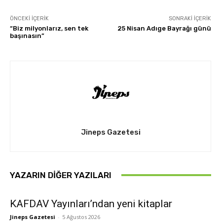
ÖNCEKI İÇERIK
SONRAKI İÇERIK
“Biz milyonlarız, sen tek
25 Nisan Adıge Bayrağı günü
başınasın”
Jineps Gazetesi
YAZARIN DIĞER YAZILARI
KAFDAV Yayınları’ndan yeni kitaplar
Jineps Gazetesi
-
5 Ağustos 2026