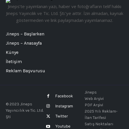
Jineps’te yayımlanan yazı, haber ve fotoğrafların telif hakkı
Jineps Yayıncılık ve Tic. Ltd. Şti.’ye aittir. İzin almadan, kaynak
göstermeden ve link paylaşmadan yayımlanamaz.
Jineps – Başlarken
Jineps – Anasayfa
Künye
İletişim
Reklam Başvurusu
Jineps
Facebook
Web Arşivi
© 2023 Jineps
PDF Arşivi
Instagram
Yayıncılık ve Tic. Ltd.
2025 Yılı Reklam-
Twitter
Şti
İlan Tarifesi
Satış Noktaları
Youtube