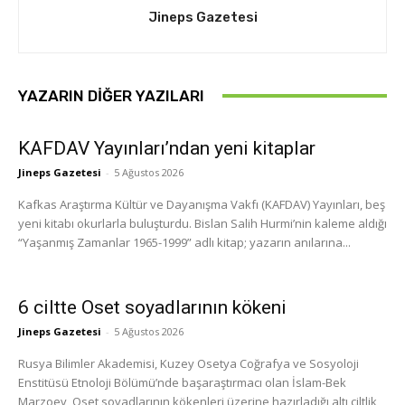
Jineps Gazetesi
YAZARIN DIĞER YAZILARI
KAFDAV Yayınları’ndan yeni kitaplar
Jineps Gazetesi
-
5 Ağustos 2026
Kafkas Araştırma Kültür ve Dayanışma Vakfı (KAFDAV) Yayınları, beş
yeni kitabı okurlarla buluşturdu. Bislan Salih Hurmi’nin kaleme aldığı
“Yaşanmış Zamanlar 1965-1999” adlı kitap; yazarın anılarına...
6 ciltte Oset soyadlarının kökeni
Jineps Gazetesi
-
5 Ağustos 2026
Rusya Bilimler Akademisi, Kuzey Osetya Coğrafya ve Sosyoloji
Enstitüsü Etnoloji Bölümü’nde başaraştırmacı olan İslam-Bek
Marzoev, Oset soyadlarının kökenleri üzerine hazırladığı altı ciltlik