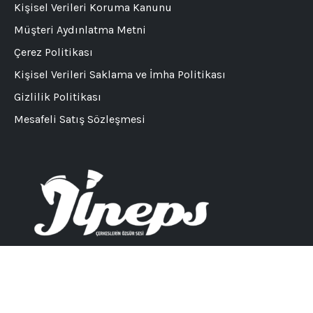
Kişisel Verileri Koruma Kanunu
Müşteri Aydınlatma Metni
Çerez Politikası
Kişisel Verileri Saklama ve İmha Politikası
Gizlilik Politikası
Mesafeli Satış Sözleşmesi
Jineps’te yayımlanan yazı, haber ve fotoğrafların telif hakkı
Jineps Yayıncılık ve Tic. Ltd. Şti.’ye aittir. İzin almadan, kaynak
göstermeden ve link paylaşmadan yayımlanamaz.