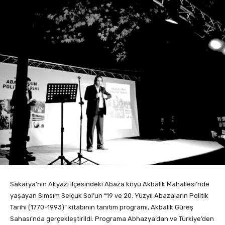
Sakarya’nın Akyazı ilçesindeki Abaza köyü Akbalık Mahallesi’nde
yaşayan Sımsım Selçuk Sol’un “19 ve 20. Yüzyıl Abazaların Politik
Tarihi (1770-1993)” kitabının tanıtım programı, Akbalık Güreş
Sahası’nda gerçekleştirildi. Programa Abhazya’dan ve Türkiye’den