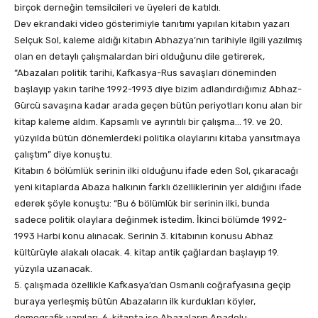
birçok derneğin temsilcileri ve üyeleri de katıldı.
Dev ekrandaki video gösterimiyle tanıtımı yapılan kitabın yazarı
Selçuk Sol, kaleme aldığı kitabın Abhazya’nın tarihiyle ilgili yazılmış
olan en detaylı çalışmalardan biri olduğunu dile getirerek,
“Abazaları politik tarihi, Kafkasya-Rus savaşları döneminden
başlayıp yakın tarihe 1992-1993 diye bizim adlandırdığımız Abhaz-
Gürcü savaşına kadar arada geçen bütün periyotları konu alan bir
kitap kaleme aldım. Kapsamlı ve ayrıntılı bir çalışma… 19. ve 20.
yüzyılda bütün dönemlerdeki politika olaylarını kitaba yansıtmaya
çalıştım” diye konuştu.
Kitabın 6 bölümlük serinin ilki olduğunu ifade eden Sol, çıkaracağı
yeni kitaplarda Abaza halkının farklı özelliklerinin yer aldığını ifade
ederek şöyle konuştu: “Bu 6 bölümlük bir serinin ilki, bunda
sadece politik olaylara değinmek istedim. İkinci bölümde 1992-
1993 Harbi konu alınacak. Serinin 3. kitabının konusu Abhaz
kültürüyle alakalı olacak. 4. kitap antik çağlardan başlayıp 19.
yüzyıla uzanacak.
5. çalışmada özellikle Kafkasya’dan Osmanlı coğrafyasına geçip
buraya yerleşmiş bütün Abazaların ilk kurdukları köyler,
demografik yapıları, 6. kitapta ise Abazaların Anadolu