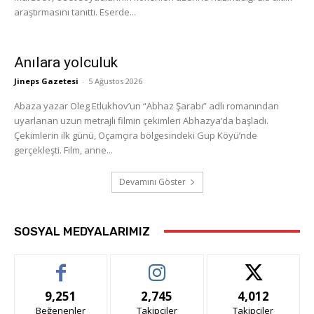
araştırmasını tanıttı. Eserde...
Anılara yolculuk
Jineps Gazetesi
-
5 Ağustos 2026
Abaza yazar Oleg Etlukhov’un “Abhaz Şarabı” adlı romanından
uyarlanan uzun metrajlı filmin çekimleri Abhazya’da başladı.
Çekimlerin ilk günü, Oçamçıra bölgesindeki Gup Köyü’nde
gerçekleşti. Film, anne...
Devamını Göster
SOSYAL MEDYALARIMIZ
9,251
2,745
4,012
Beğenenler
Takipçiler
Takipçiler