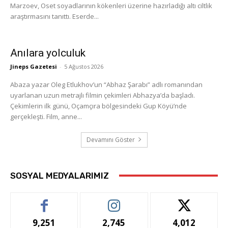
Marzoev, Oset soyadlarının kökenleri üzerine hazırladığı altı ciltlik
araştırmasını tanıttı. Eserde...
Anılara yolculuk
Jineps Gazetesi
-
5 Ağustos 2026
Abaza yazar Oleg Etlukhov’un “Abhaz Şarabı” adlı romanından
uyarlanan uzun metrajlı filmin çekimleri Abhazya’da başladı.
Çekimlerin ilk günü, Oçamçıra bölgesindeki Gup Köyü’nde
gerçekleşti. Film, anne...
Devamını Göster
SOSYAL MEDYALARIMIZ
9,251
2,745
4,012