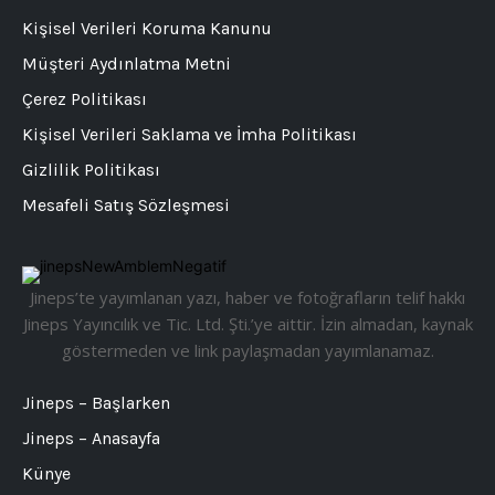
Kişisel Verileri Koruma Kanunu
Müşteri Aydınlatma Metni
Çerez Politikası
Kişisel Verileri Saklama ve İmha Politikası
Gizlilik Politikası
Mesafeli Satış Sözleşmesi
Jineps’te yayımlanan yazı, haber ve fotoğrafların telif hakkı
Jineps Yayıncılık ve Tic. Ltd. Şti.’ye aittir. İzin almadan, kaynak
göstermeden ve link paylaşmadan yayımlanamaz.
Jineps – Başlarken
Jineps – Anasayfa
Künye