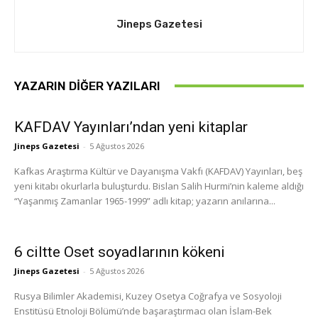
Jineps Gazetesi
YAZARIN DIĞER YAZILARI
KAFDAV Yayınları’ndan yeni kitaplar
Jineps Gazetesi
-
5 Ağustos 2026
Kafkas Araştırma Kültür ve Dayanışma Vakfı (KAFDAV) Yayınları, beş
yeni kitabı okurlarla buluşturdu. Bislan Salih Hurmi’nin kaleme aldığı
“Yaşanmış Zamanlar 1965-1999” adlı kitap; yazarın anılarına...
6 ciltte Oset soyadlarının kökeni
Jineps Gazetesi
-
5 Ağustos 2026
Rusya Bilimler Akademisi, Kuzey Osetya Coğrafya ve Sosyoloji
Enstitüsü Etnoloji Bölümü’nde başaraştırmacı olan İslam-Bek