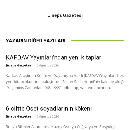
Jineps Gazetesi
YAZARIN DIĞER YAZILARI
KAFDAV Yayınları’ndan yeni kitaplar
Jineps Gazetesi
-
5 Ağustos 2026
Kafkas Araştırma Kültür ve Dayanışma Vakfı (KAFDAV) Yayınları, beş
yeni kitabı okurlarla buluşturdu. Bislan Salih Hurmi’nin kaleme aldığı
“Yaşanmış Zamanlar 1965-1999” adlı kitap; yazarın anılarına...
6 ciltte Oset soyadlarının kökeni
Jineps Gazetesi
-
5 Ağustos 2026
Rusya Bilimler Akademisi, Kuzey Osetya Coğrafya ve Sosyoloji