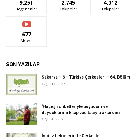
9,251
2,745
4,012
Beğenenler
Takipçiler
Takipçiler
677
Abone
SON YAZILAR
Sakarya – 6 – Türkiye Çerkesleri – 64. Bölüm
6 Ağustos 2026
‘Haçeş sohbetleriyle büyüdüm ve
duyduklarımı kitap vasıtasıyla aktardım’
6 Ağustos 2026
İngiliz belgelerinde Çerkesler