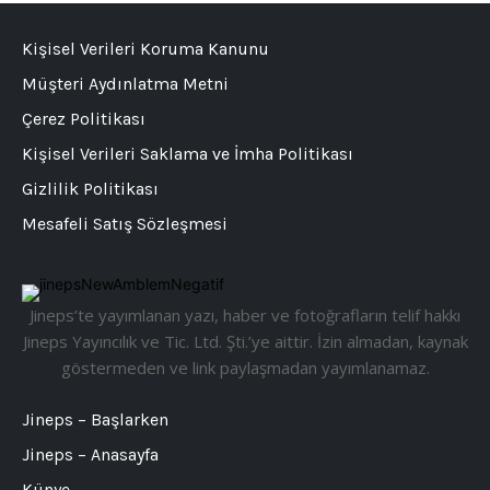
Kişisel Verileri Koruma Kanunu
Müşteri Aydınlatma Metni
Çerez Politikası
Kişisel Verileri Saklama ve İmha Politikası
Gizlilik Politikası
Mesafeli Satış Sözleşmesi
Jineps’te yayımlanan yazı, haber ve fotoğrafların telif hakkı
Jineps Yayıncılık ve Tic. Ltd. Şti.’ye aittir. İzin almadan, kaynak
göstermeden ve link paylaşmadan yayımlanamaz.
Jineps – Başlarken
Jineps – Anasayfa
Künye