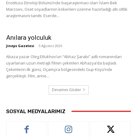
Enstitüsü Etnoloji Bölümü’nde başaraştırmacı olan İslam-Bek
Marzoev, Oset soyadlarının kökenleri üzerine hazırladığı altı ciltlik
araştırmasını tanıttı. Eserde...
Anılara yolculuk
Jineps Gazetesi
-
5 Ağustos 2026
Abaza yazar Oleg Etlukhov’un “Abhaz Şarabı” adlı romanından
uyarlanan uzun metrajlı filmin çekimleri Abhazya’da başladı.
Çekimlerin ilk günü, Oçamçıra bölgesindeki Gup Köyü’nde
gerçekleşti. Film, anne...
Devamını Göster
SOSYAL MEDYALARIMIZ