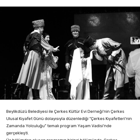
Beylikdüzü Belediyesi ile Çerkes Kültür Evi Derneği’nin Çerkes
Ulusal Kıyafet Günü dolayısıyla düzenlediği “Çerkes Kıyafetleri’nin
Zamanda Yolculuğu” temalı program Yaşam Vadisi’nde
gerçekleşti.