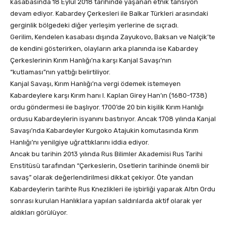
kasabasında 18 Eylül 2018 tarihinde yaşanan etnik tansiyon
devam ediyor. Kabardey Çerkesleri ile Balkar Türkleri arasındaki
gerginlik bölgedeki diğer yerleşim yerlerine de sıçradı.
Gerilim, Kendelen kasabası dışında Zayukovo, Baksan ve Nalçik’te
de kendini gösterirken, olayların arka planında ise Kabardey
Çerkeslerinin Kırım Hanlığı’na karşı Kanjal Savaşı’nın
“kutlaması”nın yattığı belirtiliyor.
Kanjal Savaşı, Kırım Hanlığı’na vergi ödemek istemeyen
Kabardeylere karşı Kırım hanı I. Kaplan Girey Han’ın (1680-1738)
ordu göndermesi ile başlıyor. 1700’de 20 bin kişilik Kırım Hanlığı
ordusu Kabardeylerin isyanını bastırıyor. Ancak 1708 yılında Kanjal
Savaşı’nda Kabardeyler Kurgoko Atajukin komutasında Kırım
Hanlığı’nı yenilgiye uğrattıklarını iddia ediyor.
Ancak bu tarihin 2013 yılında Rus Bilimler Akademisi Rus Tarihi
Enstitüsü tarafından “Çerkeslerin, Osetlerin tarihinde önemli bir
savaş” olarak değerlendirilmesi dikkat çekiyor. Öte yandan
Kabardeylerin tarihte Rus Knezlikleri ile işbirliği yaparak Altın Ordu
sonrası kurulan Hanlıklara yapılan saldırılarda aktif olarak yer
aldıkları görülüyor.