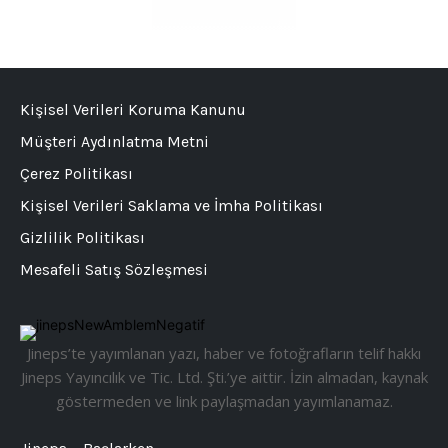
Kişisel Verileri Koruma Kanunu
Müşteri Aydınlatma Metni
Çerez Politikası
Kişisel Verileri Saklama ve İmha Politikası
Gizlilik Politikası
Mesafeli Satış Sözleşmesi
Jineps’te yayımlanan yazı, haber ve fotoğrafların telif hakkı
Jineps Yayıncılık ve Tic. Ltd. Şti.’ye aittir. İzin almadan, kaynak
göstermeden ve link paylaşmadan yayımlanamaz.