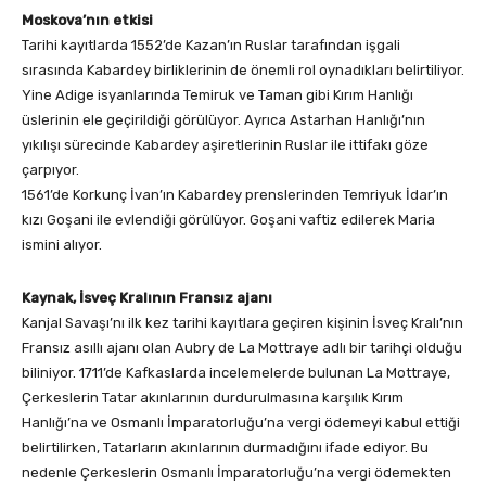
Moskova’nın etkisi
Tarihi kayıtlarda 1552’de Kazan’ın Ruslar tarafından işgali
sırasında Kabardey birliklerinin de önemli rol oynadıkları belirtiliyor.
Yine Adige isyanlarında Temiruk ve Taman gibi Kırım Hanlığı
üslerinin ele geçirildiği görülüyor. Ayrıca Astarhan Hanlığı’nın
yıkılışı sürecinde Kabardey aşiretlerinin Ruslar ile ittifakı göze
çarpıyor.
1561’de Korkunç İvan’ın Kabardey prenslerinden Temriyuk İdar’ın
kızı Goşani ile evlendiği görülüyor. Goşani vaftiz edilerek Maria
ismini alıyor.
Kaynak, İsveç Kralının Fransız ajanı
Kanjal Savaşı’nı ilk kez tarihi kayıtlara geçiren kişinin İsveç Kralı’nın
Fransız asıllı ajanı olan Aubry de La Mottraye adlı bir tarihçi olduğu
biliniyor. 1711’de Kafkaslarda incelemelerde bulunan La Mottraye,
Çerkeslerin Tatar akınlarının durdurulmasına karşılık Kırım
Hanlığı’na ve Osmanlı İmparatorluğu’na vergi ödemeyi kabul ettiği
belirtilirken, Tatarların akınlarının durmadığını ifade ediyor. Bu
nedenle Çerkeslerin Osmanlı İmparatorluğu’na vergi ödemekten