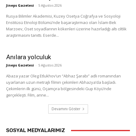
Jineps Gazetesi
-
5 Ağustos 2026
Rusya Bilimler Akademisi, Kuzey Osetya Coğrafya ve Sosyoloji
Enstitüsü Etnoloji Bölümü’nde başaraştırmacı olan İslam-Bek
Marzoev, Oset soyadlarının kökenleri üzerine hazırladığı altı ciltlik
araştırmasını tanıttı. Eserde...
Anılara yolculuk
Jineps Gazetesi
-
5 Ağustos 2026
Abaza yazar Oleg Etlukhov’un “Abhaz Şarabı” adlı romanından
uyarlanan uzun metrajlı filmin çekimleri Abhazya’da başladı.
Çekimlerin ilk günü, Oçamçıra bölgesindeki Gup Köyü’nde
gerçekleşti. Film, anne...
Devamını Göster
SOSYAL MEDYALARIMIZ