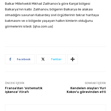
Balkar Milletvekili Mikhail Zalihanov’a göre Kanjal bölgesi
Balkarya’nın kalbi. Zalihanov, bölgenin Balkarya ile alakası
olmadığını savunan Kabardey sivil örgütlerinin tekrar haritaya
bakmasını ve o bölgede yaşayan halkın kimlerin olduğunu
görmelerini istedi. (qha.com.ua)
Facebook
Twitter
ÖNCEKI İÇERIK
SONRAKI İÇERIK
Fransa’dan ‘sistematik
Kendelen olayları Yuri
işkence’ itirafı
Kokov’u görevinden etti