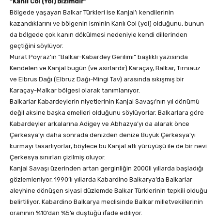
“Kanlı Col (Yol) bizimdir”
Bölgede yaşayan Balkar Türkleri ise Kanjal’ı kendilerinin
kazandıklarını ve bölgenin isminin Kanlı Col (yol) olduğunu, bunun
da bölgede çok kanın dökülmesi nedeniyle kendi dillerinden
geçtiğini söylüyor.
Murat Poyraz’ın “Balkar-Kabardey Gerilimi” başlıklı yazısında
Kendelen ve Kanjal bugün (ve asırlardır) Karaçay, Balkar, Tırnıauz
ve Elbrus Dağı (Elbruz Dağı-Mingi Tav) arasında sıkışmış bir
Karaçay-Malkar bölgesi olarak tanımlanıyor.
Balkarlar Kabardeylerin niyetlerinin Kanjal Savaşı’nın yıl dönümü
değil aksine başka emelleri olduğunu söylüyorlar. Balkarlara göre
Kabardeyler arkalarına Adigey ve Abhazya’yı da alarak önce
Çerkesya’yı daha sonrada denizden denize Büyük Çerkesya’yı
kurmayı tasarlıyorlar, böylece bu Kanjal atlı yürüyüşü ile de bir nevi
Çerkesya sınırları çizilmiş oluyor.
Kanjal Savaşı üzerinden artan gerginliğin 2000li yıllarda başladığı
gözlemleniyor. 1990’lı yıllarda Kabardino Balkarya’da Balkarlar
aleyhine dönüşen siyasi düzlemde Balkar Türklerinin tepkili olduğu
belirtiliyor. Kabardino Balkarya meclisinde Balkar milletvekillerinin
oranının %10’dan %5’e düştüğü ifade ediliyor.