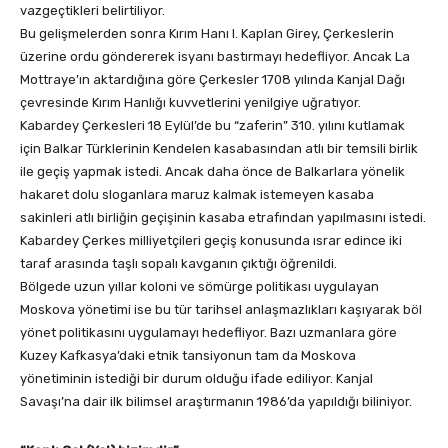
vazgeçtikleri belirtiliyor.
Bu gelişmelerden sonra Kırım Hanı I. Kaplan Girey, Çerkeslerin
üzerine ordu göndererek isyanı bastırmayı hedefliyor. Ancak La
Mottraye’ın aktardığına göre Çerkesler 1708 yılında Kanjal Dağı
çevresinde Kırım Hanlığı kuvvetlerini yenilgiye uğratıyor.
Kabardey Çerkesleri 18 Eylül’de bu “zaferin” 310. yılını kutlamak
için Balkar Türklerinin Kendelen kasabasından atlı bir temsili birlik
ile geçiş yapmak istedi. Ancak daha önce de Balkarlara yönelik
hakaret dolu sloganlara maruz kalmak istemeyen kasaba
sakinleri atlı birliğin geçişinin kasaba etrafından yapılmasını istedi.
Kabardey Çerkes milliyetçileri geçiş konusunda ısrar edince iki
taraf arasında taşlı sopalı kavganın çıktığı öğrenildi.
Bölgede uzun yıllar koloni ve sömürge politikası uygulayan
Moskova yönetimi ise bu tür tarihsel anlaşmazlıkları kaşıyarak böl
yönet politikasını uygulamayı hedefliyor. Bazı uzmanlara göre
Kuzey Kafkasya’daki etnik tansiyonun tam da Moskova
yönetiminin istediği bir durum olduğu ifade ediliyor. Kanjal
Savaşı’na dair ilk bilimsel araştırmanın 1986’da yapıldığı biliniyor.