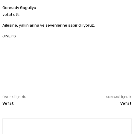
Gennady Gaguliya
vefat etti.
Ailesine, yakınlarına ve sevenlerine sabır diliyoruz.
JINEPS
Facebook
Twitter
Pinterest
WhatsA
ÖNCEKI İÇERIK
SONRAKI İÇERIK
Vefat
Vefat