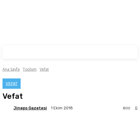
Ana Sayfa
Toplum
Vefat
VEFAT
Vefat
Jineps Gazetesi
0
1 Ekim 2018
800
Facebook
Twitter
Pinterest
WhatsA