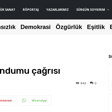
ÜR SANAT
RÖPORTAJ
YAZARLARIMIZ
SÜRGÜN SOYKIRIM
sızlık
Demokrasi
Özgürlük
Eşitlik
S
andumu çağrısı
842
0
interest
WhatsApp