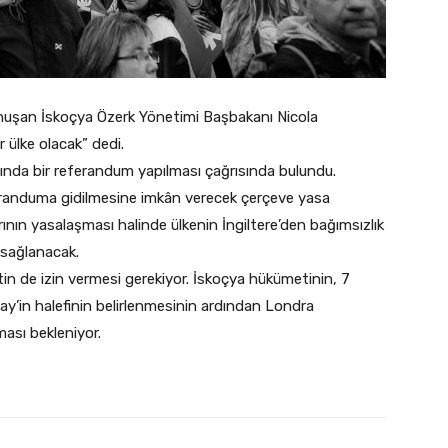
onuşan İskoçya Özerk Yönetimi Başbakanı Nicola
 ülke olacak” dedi.
ısında bir referandum yapılması çağrısında bulundu.
eranduma gidilmesine imkân verecek çerçeve yasa
nın yasalaşması halinde ülkenin İngiltere’den bağımsızlık
 sağlanacak.
n de izin vermesi gerekiyor. İskoçya hükümetinin, 7
y’in halefinin belirlenmesinin ardından Londra
ası bekleniyor.