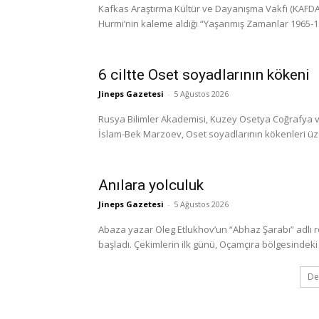
Kafkas Araştırma Kültür ve Dayanışma Vakfı (KAFDAV)
Hurmi’nin kaleme aldığı “Yaşanmış Zamanlar 1965-1999
6 ciltte Oset soyadlarının kökeni
Jineps Gazetesi
-
5 Ağustos 2026
Rusya Bilimler Akademisi, Kuzey Osetya Coğrafya ve
İslam-Bek Marzoev, Oset soyadlarının kökenleri üzerine
Anılara yolculuk
Jineps Gazetesi
-
5 Ağustos 2026
Abaza yazar Oleg Etlukhov’un “Abhaz Şarabı” adlı 
başladı. Çekimlerin ilk günü, Oçamçıra bölgesindeki 
De