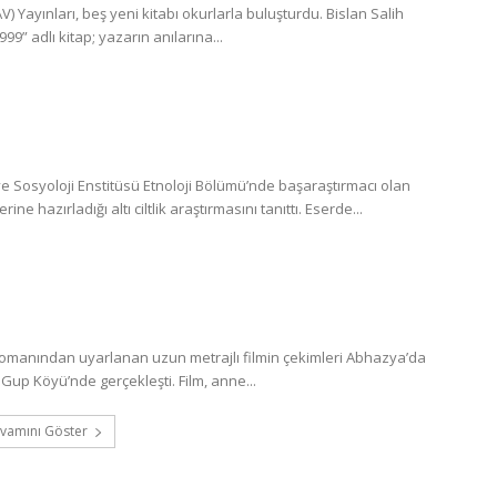
 Yayınları, beş yeni kitabı okurlarla buluşturdu. Bislan Salih
” adlı kitap; yazarın anılarına...
 Sosyoloji Enstitüsü Etnoloji Bölümü’nde başaraştırmacı olan
 hazırladığı altı ciltlik araştırmasını tanıttı. Eserde...
romanından uyarlanan uzun metrajlı filmin çekimleri Abhazya’da
Gup Köyü’nde gerçekleşti. Film, anne...
vamını Göster