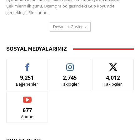
Çekimlerin ilk günü, Oçamçıra bölgesindeki Gup Köyü’nde
gerçekleşti. Film, anne...
Devamını Göster
SOSYAL MEDYALARIMIZ
9,251
2,745
4,012
Beğenenler
Takipçiler
Takipçiler
677
Abone