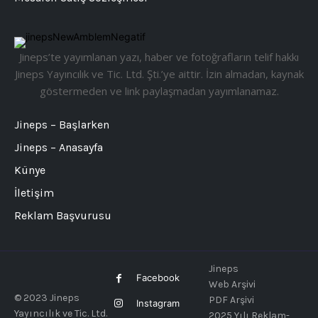
Jineps’te yayımlanan yazı, haber ve fotoğrafların telif hakkı
Jineps Yayıncılık ve Tic. Ltd. Şti.’ye aittir. İzin almadan, kaynak
göstermeden ve link paylaşmadan yayımlanamaz.
Jineps – Başlarken
Jineps – Anasayfa
Künye
İletişim
Reklam Başvurusu
Jineps
Facebook
Web Arşivi
© 2023 Jineps
PDF Arşivi
Instagram
Yayıncılık ve Tic. Ltd.
2025 Yılı Reklam-