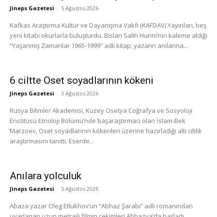
Jineps Gazetesi
-
5 Ağustos 2026
Kafkas Araştırma Kültür ve Dayanışma Vakfı (KAFDAV) Yayınları, beş
yeni kitabı okurlarla buluşturdu. Bislan Salih Hurmi’nin kaleme aldığı
“Yaşanmış Zamanlar 1965-1999” adlı kitap; yazarın anılarına...
6 ciltte Oset soyadlarının kökeni
Jineps Gazetesi
-
5 Ağustos 2026
Rusya Bilimler Akademisi, Kuzey Osetya Coğrafya ve Sosyoloji
Enstitüsü Etnoloji Bölümü’nde başaraştırmacı olan İslam-Bek
Marzoev, Oset soyadlarının kökenleri üzerine hazırladığı altı ciltlik
araştırmasını tanıttı. Eserde...
Anılara yolculuk
Jineps Gazetesi
-
5 Ağustos 2026
Abaza yazar Oleg Etlukhov’un “Abhaz Şarabı” adlı romanından
uyarlanan uzun metrajlı filmin çekimleri Abhazya’da başladı.