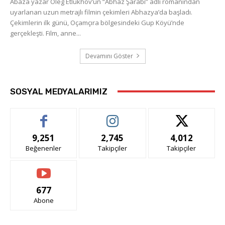
Abaza yazar Oleg Etlukhov’un “Abhaz Şarabı” adlı romanından
uyarlanan uzun metrajlı filmin çekimleri Abhazya’da başladı.
Çekimlerin ilk günü, Oçamçıra bölgesindeki Gup Köyü’nde
gerçekleşti. Film, anne...
Devamını Göster
SOSYAL MEDYALARIMIZ
9,251
2,745
4,012
Beğenenler
Takipçiler
Takipçiler
677
Abone