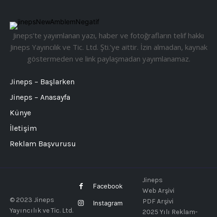
Jineps’te yayımlanan yazı, haber ve fotoğrafların telif hakkı
Jineps Yayıncılık ve Tic. Ltd. Şti.’ye aittir. İzin almadan, kaynak
göstermeden ve link paylaşmadan yayımlanamaz.
Jineps – Başlarken
Jineps – Anasayfa
Künye
İletişim
Reklam Başvurusu
Jineps
Facebook
Web Arşivi
© 2023 Jineps
PDF Arşivi
Instagram
Yayıncılık ve Tic. Ltd.
2025 Yılı Reklam-