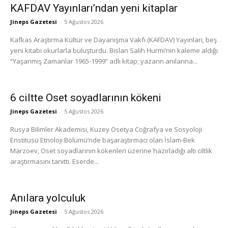
KAFDAV Yayınları’ndan yeni kitaplar
Jineps Gazetesi
-
5 Ağustos 2026
Kafkas Araştırma Kültür ve Dayanışma Vakfı (KAFDAV) Yayınları, beş
yeni kitabı okurlarla buluşturdu. Bislan Salih Hurmi’nin kaleme aldığı
“Yaşanmış Zamanlar 1965-1999” adlı kitap; yazarın anılarına...
6 ciltte Oset soyadlarının kökeni
Jineps Gazetesi
-
5 Ağustos 2026
Rusya Bilimler Akademisi, Kuzey Osetya Coğrafya ve Sosyoloji
Enstitüsü Etnoloji Bölümü’nde başaraştırmacı olan İslam-Bek
Marzoev, Oset soyadlarının kökenleri üzerine hazırladığı altı ciltlik
araştırmasını tanıttı. Eserde...
Anılara yolculuk
Jineps Gazetesi
-
5 Ağustos 2026