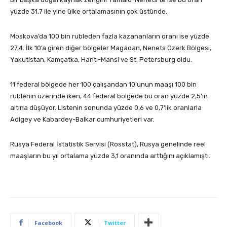
yüzde 31,7 ile yine ülke ortalamasının çok üstünde.
Moskova’da 100 bin rubleden fazla kazananların oranı ise yüzde
27,4. İlk 10’a giren diğer bölgeler Magadan, Nenets Özerk Bölgesi,
Yakutistan, Kamçatka, Hantı-Mansi ve St. Petersburg oldu.
11 federal bölgede her 100 çalışandan 10’unun maaşı 100 bin
rublenin üzerinde iken, 44 federal bölgede bu oran yüzde 2,5’in
altına düşüyor. Listenin sonunda yüzde 0,6 ve 0,7’lik oranlarla
Adigey ve Kabardey-Balkar cumhuriyetleri var.
Rusya Federal İstatistik Servisi (Rosstat), Rusya genelinde reel
maaşların bu yıl ortalama yüzde 3,1 oranında arttığını açıklamıştı.
Facebook
Twitter