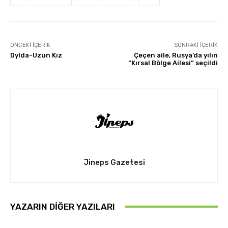
ÖNCEKI İÇERIK
SONRAKI İÇERIK
Dylda-Uzun Kız
Çeçen aile, Rusya’da yılın
“Kırsal Bölge Ailesi” seçildi
Jineps Gazetesi
YAZARIN DIĞER YAZILARI