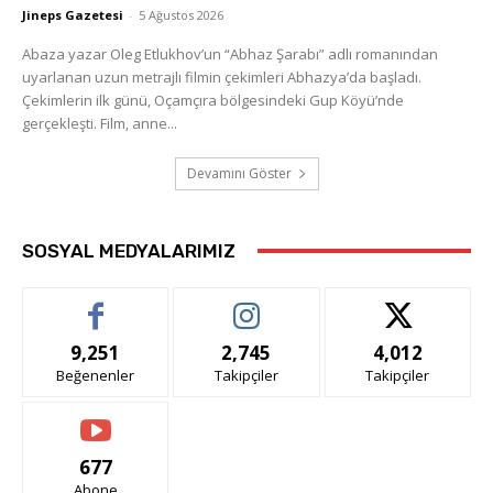
Jineps Gazetesi
-
5 Ağustos 2026
Abaza yazar Oleg Etlukhov’un “Abhaz Şarabı” adlı romanından
uyarlanan uzun metrajlı filmin çekimleri Abhazya’da başladı.
Çekimlerin ilk günü, Oçamçıra bölgesindeki Gup Köyü’nde
gerçekleşti. Film, anne...
Devamını Göster
SOSYAL MEDYALARIMIZ
9,251
2,745
4,012
Beğenenler
Takipçiler
Takipçiler
677
Abone