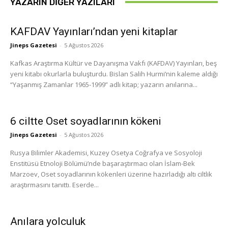
YAZARIN DIĞER YAZILARI
KAFDAV Yayınları’ndan yeni kitaplar
Jineps Gazetesi
-
5 Ağustos 2026
Kafkas Araştırma Kültür ve Dayanışma Vakfı (KAFDAV) Yayınları, beş
yeni kitabı okurlarla buluşturdu. Bislan Salih Hurmi’nin kaleme aldığı
“Yaşanmış Zamanlar 1965-1999” adlı kitap; yazarın anılarına...
6 ciltte Oset soyadlarının kökeni
Jineps Gazetesi
-
5 Ağustos 2026
Rusya Bilimler Akademisi, Kuzey Osetya Coğrafya ve Sosyoloji
Enstitüsü Etnoloji Bölümü’nde başaraştırmacı olan İslam-Bek
Marzoev, Oset soyadlarının kökenleri üzerine hazırladığı altı ciltlik
araştırmasını tanıttı. Eserde...
Anılara yolculuk