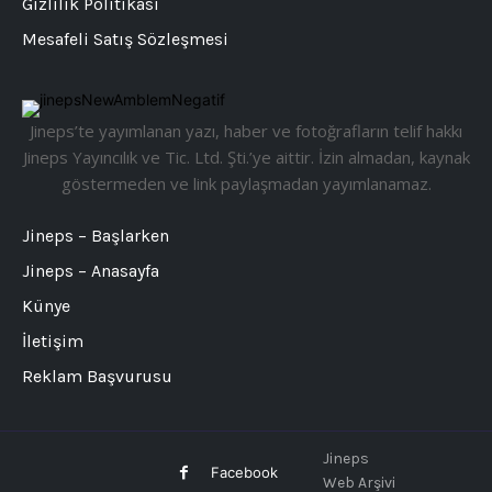
Gizlilik Politikası
Mesafeli Satış Sözleşmesi
Jineps’te yayımlanan yazı, haber ve fotoğrafların telif hakkı
Jineps Yayıncılık ve Tic. Ltd. Şti.’ye aittir. İzin almadan, kaynak
göstermeden ve link paylaşmadan yayımlanamaz.
Jineps – Başlarken
Jineps – Anasayfa
Künye
İletişim
Reklam Başvurusu
Jineps
Facebook
Web Arşivi