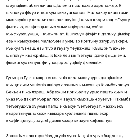
щеупщIым, абыи жиIащ щIалэм и псалъэхэр зэрыпэжыр. Я
шыпхъур фIыуэ илъагъум къыхуагъэнащ. Малъхъэу къащтами
мылъкукIэ гу къалъитащ, ахъшэу IэщIэлъыр къаритащ. «Гъуэгу
фытохьэ, къыфпэщылъыр зыми ищIэркъым, сэбэп
къыфхуэхъунщ», – къажриIат. Шыпхъум фIэфIт и дэлъху цIыкIур
езым къыхуэнэм. Малъхъэм и унэцIэр иритыну зэгурыIуэхэри,
къыхуагъэнащ, езы тIур я гъуэгу теувэжащ. Къыщригъажьэм,
шыпхъум къажриIащ: «Лохэ лей мыгъэгъущ, дэнэ фыщыIэми,
фыкъагъуэтынущ, фи унэцIэр хэIущIыIу фымыщI».
Гугъэтрэ Гугъэтыжрэ егъэзыпIэ къалъыхъуэурэ, ди щIыпIэм
къыщихьам увыIэпIэ ящIауэ архивым къыхэщыр Къэмбэчокъуэ
Бекъан и жылэращ. Абдежым ирихьэлIэу урыс пащтыхьым и
указ къыдэкIат къэрал псом зауэлI къыхэшын хуейуэ. Нэхъыбэ
тегъэгушхуа хъуным папщIэ къахуигъэлъэгъуат: мазэхьэкъ
къаритынущ, щхьэж къызэрыхуэлэжькIэ пщыцIэхэр
къафIищынущ, зауэлI дамыгъэхэр къахуигъэфэщэнущ.
ЗэшитIым защтэри МэздэгукIэ яунэтIащ. Ар урыс быдапIэт,