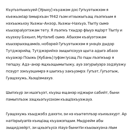
Къугъэлъыкъуей (Урыху) къуажэм дэс Гугъуэтыжхэм я
къежьэкIар Iэмырхъан 1942 гъэм итхыжыгъащ лъэпкъым я
нэхъыжьхэу Хьэжы-Анзор, Хьэжы-Нахъуэ, ТIытIу сымэ
къызэраIуэтэжам тету. Я лъэпкъ тхыдэр фIыуэ ящIэрт ТIытIу и
къуэхэу Бэхьил, МутIэлиб сымэ. Абыхэм къаIуэтэжам
къызэрыхэщамкIэ, нобэрей Гугъуэтыжхэм я унэцIэ дыдэр
Тутджэрийщ. Тутджэрийхэ зыщыпсэууэ щыта адыгэ абазэ
къуажэр Псыжь (Кубань) Iуфэм Iусащ Ло пщы лъэпкъыр я
тепщэу. Адэ-анэр ящхьэщымытыжу, ауэ зэгурыIуэрэ зэдэIуэжу
псэурт зэкъуэшимрэ я шыпхъу закъуэмрэ: Гугъэт, Гугъэтыж,
Гуащэхужь, ХьэщIэмахуэ.
Шыпхъур зи ишэгъуэт, къуэш ещанэр иджыри сабийт, быни
пэмыплъэж зэщхьэгъусэхэм къащIэхъуэжауэ.
Гуащэхужь хъыджэбз дахэти, зи нэ къытеплъэр къихьэхурт. Ар
натIэрыIуапIэ къищIащ къуажэпщым. Мыдрейм абы
зыщидзейрт, зи щхьэгъусэ лIауэ бынитIи къызыхуэна лIым