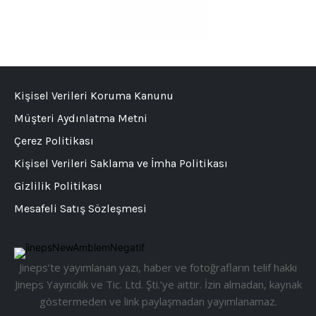
Kişisel Verileri Koruma Kanunu
Müşteri Aydınlatma Metni
Çerez Politikası
Kişisel Verileri Saklama ve İmha Politikası
Gizlilik Politikası
Mesafeli Satış Sözleşmesi
Jineps’te yayımlanan yazı, haber ve fotoğrafların telif hakkı
Jineps Yayıncılık ve Tic. Ltd. Şti.’ye aittir. İzin almadan, kaynak
göstermeden ve link paylaşmadan yayımlanamaz.