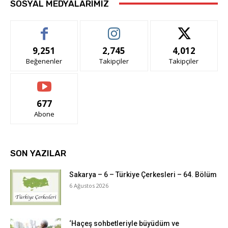
SOSYAL MEDYALARIMIZ
9,251
2,745
4,012
Beğenenler
Takipçiler
Takipçiler
677
Abone
SON YAZILAR
Sakarya – 6 – Türkiye Çerkesleri – 64. Bölüm
6 Ağustos 2026
‘Haçeş sohbetleriyle büyüdüm ve