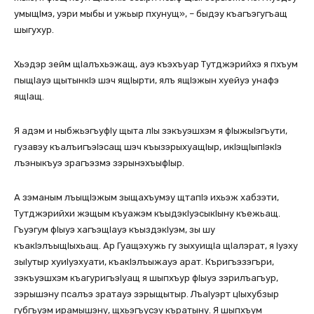
умыщIмэ, уэри мыбы и ужьыр пхунущ», – быдэу къагъэгугъащ
шыгухур.
Хьэдэр зейм щIалъхьэжащ, ауэ къэхъуар Тутджэрийхэ я пхъум
пыщIауэ щытынкIэ шэч ящIырти, ялъ ящIэжын хуейуэ унафэ
ящIащ.
Я адэм и ныбжьэгъуфIу щыта лIы зэкъуэшхэм я фIыжыIэгъути,
гузавэу къалъигъэIэсащ шэч къызэрыхуащIыр, икIэщIыпIэкIэ
лъэныкъуэ зрагъэзмэ зэрынэхъыфIыр.
А зэманым лъыщIэжым зыщахъумэу щтапIэ ихьэж хабзэти,
Тутджэрийхи жэщым къуажэм къыдэкIуэсыкIыну къежьащ.
Гъуэгум фIыуэ хагъэщIауэ къыздэкIуэм, зы шу
къакIэлъыщIыхьащ. Ар Гуащэхужь гу зыхуищIа щIалэрат, я Iуэху
зыIутыр хуиIуэхуати, къакIэлъыжауэ арат. Къригъэзэгъри,
зэкъуэшхэм къагуригъэIуащ я шыпхъур фIыуэ зэрилъагъур,
зэрышэну псалъэ зратауэ зэрыщытыр. ЛъаIуэрт цIыхубзыр
губгъуэм ирамышэну, щхьэгъусэу къратыну. Я шыпхъум