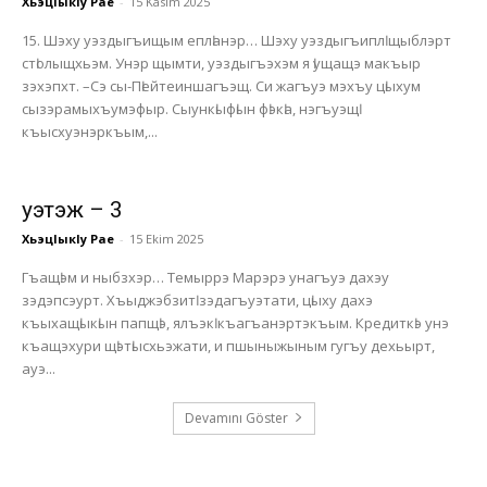
ХьэцIыкIу Рае
-
15 Kasım 2025
15. Шэху уэздыгъищым еплӏанэр… Шэху уэздыгъиплӏ щыблэрт
стӏолыщхьэм. Унэр щымти, уэздыгъэхэм я ӏущащэ макъыр
зэхэпхт. –Сэ сы-Пӏейтеиншагъэщ. Си жагъуэ мэхъу цӏыхум
сызэрамыхъумэфыр. Сыункӏыфӏын фӏэкӏа, нэгъуэщӏ
къысхуэнэркъым,...
Ӏуэтэж – 3
ХьэцIыкIу Рае
-
15 Ekim 2025
Гъащӏэм и ныбзхэр… Темыррэ Марэрэ унагъуэ дахэу
зэдэпсэурт. Хъыджэбзитӏ зэдагъуэтати, цӏыху дахэ
къыхащӏыкӏын папщӏэ, ялъэкӏ къагъанэртэкъым. Кредиткӏэ унэ
къащэхури щӏэтӏысхьэжати, и пшыныжыным гугъу дехьырт,
ауэ...
Devamını Göster