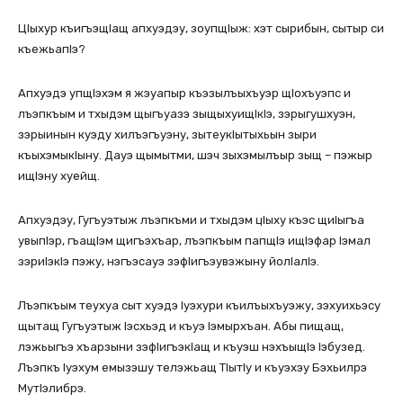
ЦIыхур къигъэщIащ апхуэдэу, зоупщIыж: хэт сырибын, сытыр си
къежьапIэ?
Апхуэдэ упщIэхэм я жэуапыр къэзылъыхъуэр щIохъуэпс и
лъэпкъым и тхыдэм щыгъуазэ зыщыхуищIкIэ, зэрыгушхуэн,
зэрыинын куэду хилъэгъуэну, зытеукIытыхьын зыри
къыхэмыкIыну. Дауэ щымытми, шэч зыхэмылъыр зыщ – пэжыр
ищIэну хуейщ.
Апхуэдэу, Гугъуэтыж лъэпкъми и тхыдэм цIыху къэс щиIыгъа
увыпIэр, гъащIэм щигъэхъар, лъэпкъым папщIэ ищIэфар Iэмал
зэриIэкIэ пэжу, нэгъэсауэ зэфIигъэувэжыну йолIалIэ.
Лъэпкъым теухуа сыт хуэдэ Iуэхури къилъыхъуэжу, зэхуихьэсу
щытащ Гугъуэтыж Iэсхьэд и къуэ Iэмырхъан. Абы пищащ,
лэжьыгъэ хъарзыни зэфIигъэкIащ и къуэш нэхъыщIэ Iэбузед.
Лъэпкъ Iуэхум емызэшу телэжьащ ТIытIу и къуэхэу Бэхьилрэ
МутIэлибрэ.