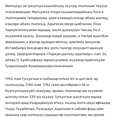
Мыпхуэдэ зы Iуэхугъуи къыхэбгъэщ хъунущ лъэпкъым теухуа
псалъэмакъым. Мыгъуагъэ псори къызыпкърыкIыжа Лохэ я
лъэпкъымкIэ тепщIыхьмэ, ахэм я IэмыщIэ илъар абазэ жылэщ,
езыхэри абазэ лъэпкъщ. Адыгэхэм хэкур щабгынэм, Лохэ
Тыркум Iэпхъуахэм ящыщщ, жылэ щхьэхуэуи тIысащ Ло и
къуажэкIэ еджэу. Дэсыжыр мащIэ дыдэми, а тIэкIум адыгэбзэ
ямыщIэжми, а жылэр иджыри мэпсэу, щIыпIэкIэ зыхуэзэр
Истамбылрэ Анкарарэ яку дэлъ гъуэгур зэхуэдитI щыхъум
дежщ. (Ширдий Маринэ «Тыркум щыпсэу адыгэхэр», нап. 26,
абзац 1). Хуэбгъэфащэ зэрыхъунумкIэ, къуажэр щыIэпхъуэм
Гуащэхужьрэ ХьэщIэмахуэри къэнакъым.
1782 гъэм Гугъуэтыж и ныбжьыр илъэс 42-м щитакIэ, ар
къалъхуащ, 1740 гъэм. 1782 гъэм сентябрым и 14-м
Къугъуэлъыкъуей къэкIуащ, аращи, лъэпкъыр мы къуажэм
щопсэу илъэс 239-рэ хъуауэ. Гугъуэтыж щхьэгъусэ ищIащ
Анзорей щыщ КъарэцIыкIухэ япхъу. Къуищ иIати цIэуэ яфIищащ
ГъущI, ГъущIIэпщэ, Лъэпщауэ. Адыгэхэм я сабийм фIащ цIэм
мыхьэнэ гуэр халъхьэу зэрыщытар къэплъытэмэ, мы цIэхэм