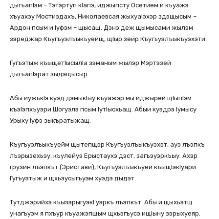
дыгъапIэм – Тэтэртуп кIапэ, иджыпсту Осетием и къуажэ
хъуахэу Мостиздахъ, Николаевсая жыхуаIэхэр здэщысым –
Ардон псым и Iуфэм – щысащ. Дэнэ деж щымысами жылэм
зэреджар Къугъуэлъыкъуейщ, щIыр зейр Къугъуэлъыкъуэхэти.
Гугъэтыж къыщетIысылIа зэманым жылэр Мэртэзей
дыгъапIэрат зыдэщысыр.
Абы иужькIэ куэд дэмыкIыу къуажэр мы иджырей щIыпIэм
къэIэпхъуэри Шогуэлэ псым IутIысхьащ. Абыи куэдрэ Iумысу
Урыху Iуфэ зыкъратыжащ.
Къугъуэлъыкъуейм щытепщэр Къугъуэлъыкъуэхэт, ауэ лъэпкъ
лъэрызехьэу, къулейуэ Ерыстаухэ дэст, загъэуэркъыу. Ахэр
грузин лъэпкът (Эристави), Къугъуэлъыкъуей къыщIэкIуари
Гугъуэтыж и щхьэусыгъуэм хуэдэ дыдэт.
Тутджэрийхэ къызэрыгуэкI уэркъ лъэпкът. Абы и щыхьэтщ
унагъуэм я пхъур къуажэпщым щхьэгъусэ ищIыну зэрыхуеяр.