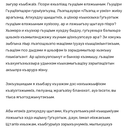
зыгуэр къыбжаIэ. Псори ехьэлIащ гъущIым елэжьыным. ГъущIри
ГъущIIэпщэри гурыIуэгъуэщ. Лъэпщауэри «Лъэпщ и уэкIэ» жиIэу
арагъэнщ. Апхуэдэу щыщыткIэ, а цIэхэр къыхэзыха Гугъуэтыж
гъущIым елэжьыным хуэIэзэу, ар и лэжьыгъэу щытауэ пIэрэ?
Хьэмэрэ и къуэхэр гъущIым хуэдэу быдэу, гугъуехьрэ бэлыхьрэ
щхьэкIэ къэмылэнджэжу хъуным щIэхъуэпсауэ ара? Зи хэкужь
зыбгына лIыр лъэпощхьэпо мащIэми Iууауэ къыщIэкIынтэкъым,
гъащIэм псо дыдэми я щхьэфэм Iэ зэрыдимылъэр хьэкъыу
пхыкIагъэнт. Ар щIэхъуэпсынут и бынхэр къэмышу, гъащIэм
къахуигъэхьэзыра удынхэм къыхамыгъащIэу зэрыпэщIэтын
акъылрэ къарурэ яIэну.
Зэкъуэшищым я хъыбару къуажэм дэс нэхъыжьыфIхэм
къаIуэтэжымкIэ, пелуанщ жрагъэIэу бланэхэт, ауэ Iэсэти, вы
тIыса ягъэтэджынутэкъым.
Абы ипэкIэ дэпхуэдэу щытами, Къугъуэлъыкъуей къыщыкIуам
лэжьыгъэ хэдэ ищIыну Гугъуэтыж, дауи, Iэмал иIэжакъым.
ЩтапIэ ихьэжам, къыбгурыIуэ зэрыхъунумкIэ, мылъкушхуэ