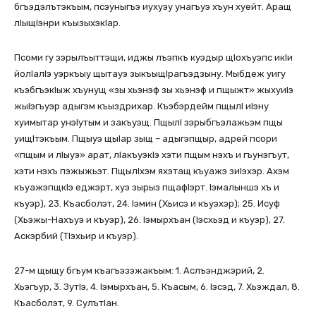
бгъэдэлътэкъым, псэуныгъэ иухуэу унагъуэ хъун хуейт. Аращ
лIыщIэнри къызыхэкIар.
Псоми гу зэрылъыттэщи, иджы лъэпкъ куэдыр щIохъуэпс икIи
йолIалIэ уэркъыу щытауэ зыкъыщIрагъэдзыну. Мыбдеж уигу
къэбгъэкIыж хъунущ «зы хьэнэф зы хьэнэф и пщыжт» жыхуиIэ
жыIэгъуэр адыгэм къыздрихар. Къэбэрдейм пщылI иIэну
хуимытар унэIутым и закъуэщ. ПщылI зэрыбгъэлажьэм пщы
уищIтэкъым. Пщыуэ щыIар зыщ – адыгэпщыр, адрей псори
«пщым и лIыуэ» арат, лIакъуэкIэ хэти пщым нэхъ и гъунэгъут,
хэти нэхъ пэжыжьэт. ПщылIхэм яхэтащ къуажэ зиIэхэр. Ахэм
къуажэпщкIэ еджэрт, хуэ зырыз пщафIэрт. Iэмалыншэ хъ и
къуэр), 23. Къасболэт, 24. Iэмин (Хьисэ и къуэхэр); 25. Исуф
(Хьэжы-Нахъуэ и къуэр), 26. Iэмырхъан (Iэсхьэд и къуэр), 27.
Аскэрбий (ТIэхьир и къуэр).
27-м щыщу бгъум къагъэзэжакъым: 1. Аслъэнджэрий, 2.
Хьэгъур, 3. ЗутIэ, 4. Iэмырхъан, 5. Къасым, 6. Iэсэд, 7. Хьэждал, 8.
Къасболэт, 9. СулътIан.