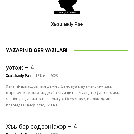
ХьэцIыкIу Рае
YAZARIN DIĞER YAZILARI
Ӏуэтэж – 4
ХьэцIыкIу Рае
-
15 Kasım 2025
Хэкӏыпӏэ щыӏэщ сытым дежи… Зэикъуэ къуажэкухэм деж
маршруткэм зы хъыджэбз къыщитӏысхьащ, тӏэкӏуи тешхыхьа
жыпӏэну, щыгъын къызэрыгуэкӏкӏэ хуэпауэ, и плӏэм джинс
плӏэрыдзэ цӏыкӏу илъу. Уи нэ...
Хъыбар зэдзэкӏахэр – 4