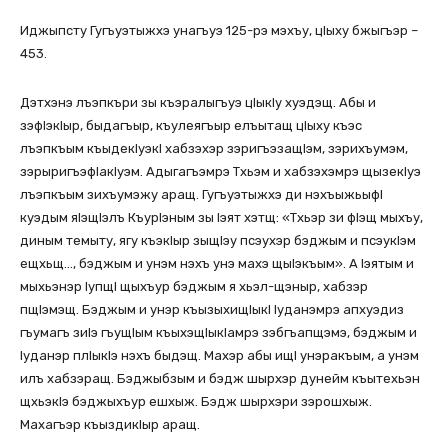
Иджыпсту Гугъуэтыжхэ унагъуэ 125-рэ мэхъу, цIыху бжыгъэр –
453.
Дэтхэнэ лъэпкъри зы къэралыгъуэ цIыкIу хуэдэщ. Абы и
зэфIэкIыр, быдагъыр, къулеягъыр елъытащ цIыху къэс
лъэпкъым къыдекIуэкI хабзэхэр зэригъэзащIэм, зэрихъумэм,
зэрыригъэфIакIуэм. Адыгагъэмрэ Тхьэм и хабзэхэмрэ щызекIуэ
лъэпкъым зихъумэжу аращ. Гугъуэтыжхэ ди нэхъыжьыфI
куэдым яIэщIэлъ КъурIэным зы Iэят хэтщ: «Тхьэр зи фIэщ мыхъу,
диным темыту, ягу къэкIыр зыщIэу псэухэр бэджым и псэукIэм
ещхьщ…, бэджым и унэм нэхъ унэ махэ щыIэкъым». А Iэятым и
мыхьэнэр IупщI щыхъур бэджым я хьэл-щэныр, хабзэр
пщIэмэщ. Бэджым и унэр къызыхищIыкI Iуданэмрэ апхуэдиз
гъумагъ зиIэ гъущIым къыхэщIыкIамрэ зэбгъапщэмэ, бэджым и
Iуданэр плIыкIэ нэхъ быдэщ. Махэр абы ищI унэракъым, а унэм
илъ хабзэращ. Бэджыбзым и бэдж шырхэр дунейм къытехьэн
щхьэкIэ бэджыхъур ешхыж. Бэдж шырхэри зэрошхыж.
Махагъэр къыздикIыр аращ.