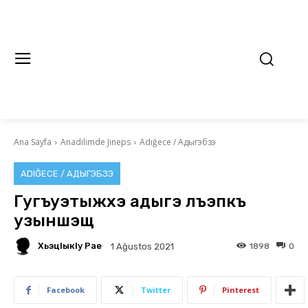
Ana Sayfa
Anadilimde Jineps
Adığece / Адыгэбзэ
ADIĞECE / АДЫГЭБЗЭ
Гугъуэтыжхэ адыгэ лъэпкъ
узыншэщ
ХьэцIыкIу Рае
1898
0
1 Ağustos 2021
Facebook
Twitter
Pinterest