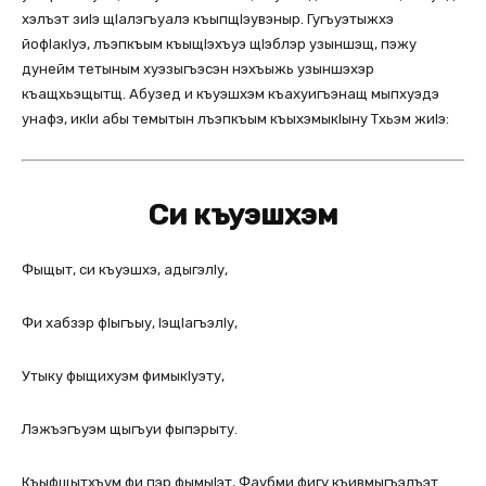
хэлъэт зиIэ щIалэгъуалэ къыпщIэувэныр. Гугъуэтыжхэ
йофIакIуэ, лъэпкъым къыщIэхъуэ щIэблэр узыншэщ, пэжу
дунейм тетыным хуэзыгъэсэн нэхъыжь узыншэхэр
къащхьэщытщ. Абузед и къуэшхэм къахуигъэнащ мыпхуэдэ
унафэ, икIи абы темытын лъэпкъым къыхэмыкIыну Тхьэм жиIэ:
Си къуэшхэм
Фыщыт, си къуэшхэ, адыгэлIу,
Фи хабзэр фIыгъыу, IэщIагъэлIу,
Утыку фыщихуэм фимыкIуэту,
Лэжъэгъуэм щыгъуи фыпэрыту.
Къыфщытхъум фи пэр фымыIэт, Фаубми фигу къивмыгъэлъэт.