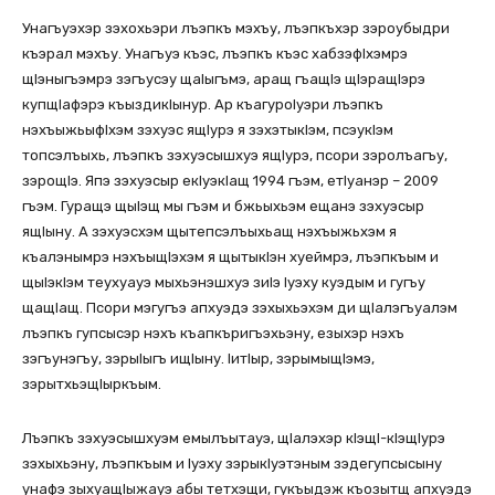
Унагъуэхэр зэхохьэри лъэпкъ мэхъу, лъэпкъхэр зэроубыдри
къэрал мэхъу. Унагъуэ къэс, лъэпкъ къэс хабзэфIхэмрэ
щIэныгъэмрэ зэгъусэу щаIыгъмэ, аращ гъащIэ щIэращIэрэ
купщIафэрэ къыздикIынур. Ар къагуроIуэри лъэпкъ
нэхъыжьыфIхэм зэхуэс ящIурэ я зэхэтыкIэм, псэукIэм
топсэлъыхь, лъэпкъ зэхуэсышхуэ ящIурэ, псори зэролъагъу,
зэрощIэ. Япэ зэхуэсыр екIуэкIащ 1994 гъэм, етIуанэр – 2009
гъэм. Гуращэ щыIэщ мы гъэм и бжьыхьэм ещанэ зэхуэсыр
ящIыну. А зэхуэсхэм щытепсэлъыхьащ нэхъыжьхэм я
къалэнымрэ нэхъыщIэхэм я щытыкIэн хуеймрэ, лъэпкъым и
щыIэкIэм теухуауэ мыхьэнэшхуэ зиIэ Iуэху куэдым и гугъу
щащIащ. Псори мэгугъэ апхуэдэ зэхыхьэхэм ди щIалэгъуалэм
лъэпкъ гупсысэр нэхъ къапкъригъэхьэну, езыхэр нэхъ
зэгъунэгъу, зэрыIыгъ ищIыну. IитIыр, зэрымыщIэмэ,
зэрытхьэщIыркъым.
Лъэпкъ зэхуэсышхуэм емылъытауэ, щIалэхэр кIэщI-кIэщIурэ
зэхыхьэну, лъэпкъым и Iуэху зэрыкIуэтэным зэдегупсысыну
унафэ зыхуащIыжауэ абы тетхэщи, гукъыдэж къозытщ апхуэдэ