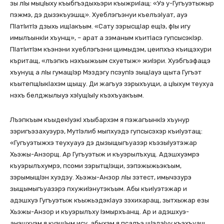
зы лIы мыцIыху къыбгъэдыхьэри къыжриIащ: «Уэ у-Гугъуэтыжыр
пэжмэ, дэ дызэкъуэшщ». Хуеблэгъэнуи къелъэIуат, ауэ
ПIатIитIэ дзыхь ищIакъым. «Сату зэрысщIар ещIэ, фIы игу
имылъынкIи хъунщ», – арат а зэманым къитIасэ гупсысэкIэр.
ПIатIитIэм къэнэни хуеблэгъэни щимыдэм, цеипхъэ къищэхури
къритащ, «лъэпкъ нэхъыжьым схуетыж» жиIэри. Хуэбгъэфащэ
хъунущ а лIы гумащIэр Мэздэгу псэупIэ зыщIауэ щыта Гугъэт
къытепщIыкIахэм щыщу. Ди жагъуэ зэрыхъущи, а цIыхум теухуа
нэхъ белджылыуэ хэIущIыIу къэхъуакъым.
Лъэпкъым къыдекIуэкI хъыбархэм я пэжагъынкIэ хъунур
зэригъэзахуэурэ, МутIэлиб мыпхуэдэ гупсысэхэр къиIуэтащ:
«Гугъуэтыжхэ теухуауэ дэ дызыщыгъуазэр къэзыIуэтэжар
Хьэжы-Анзорщ. Ар Гугъуэтыж и къуэрылъхущ. Адэшхуэмрэ
къуэрылъхумрэ, псоми зэрытщIэщи, зэпэжыжьэкъым,
зэрымыщIэн хуэдэу. Хьэжы-Анзор лIы зэтест, имычэзурэ
зыщымыгъуазэрэ пхужиIэнутэкъым. Абы къиIуэтэжар и
адэшхуэ Гугъуэтыж къыжьэдэкIауэ зэхихаращ, зытхыжар езы
Хьэжы-Анзор и къуэрылъху Iэмырхъанщ. Ар и адэшхуэ-
анэшхуэм я куэщIым ису, абыхэм я псалъэ щIэдэIуу къэхъуащ.