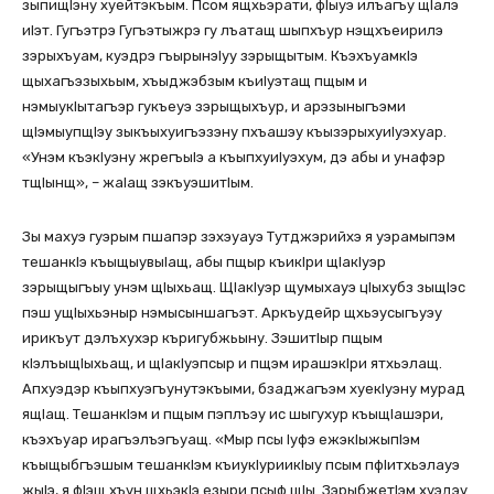
зыпищIэну хуейтэкъым. Псом ящхьэрати, фIыуэ илъагъу щIалэ
иIэт. Гугъэтрэ Гугъэтыжрэ гу лъатащ шыпхъур нэщхъеирилэ
зэрыхъуам, куэдрэ гъырынэIуу зэрыщытым. КъэхъуамкIэ
щыхагъэзыхьым, хъыджэбзым къиIуэтащ пщым и
нэмыукIытагъэр гукъеуэ зэрыщыхъур, и арэзыныгъэми
щIэмыупщIэу зыкъыхуигъэзэну пхъашэу къызэрыхуиIуэхуар.
«Унэм къэкIуэну жрегъыIэ а къыпхуиIуэхум, дэ абы и унафэр
тщIынщ», – жаIащ зэкъуэшитIым.
Зы махуэ гуэрым пшапэр зэхэуауэ Тутджэрийхэ я уэрамыпэм
тешанкIэ къыщыувыIащ, абы пщыр къикIри щIакIуэр
зэрыщыгъыу унэм щIыхьащ. ЩIакIуэр щумыхауэ цIыхубз зыщIэс
пэш ущIыхьэныр нэмысыншагъэт. Аркъудейр щхьэусыгъуэу
ирикъут дэлъхухэр къригубжьыну. ЗэшитIыр пщым
кIэлъыщIыхьащ, и щIакIуэпсыр и пщэм ирашэкIри ятхьэлащ.
Апхуэдэр къыпхуэгъунутэкъыми, бзаджагъэм хуекIуэну мурад
ящIащ. ТешанкIэм и пщым пэплъэу ис шыгухур къыщIашэри,
къэхъуар ирагъэлъэгъуащ. «Мыр псы Iуфэ ежэкIыжыпIэм
къыщыбгъэшым тешанкIэм къиукIуриикIыу псым пфIитхьэлауэ
жыIэ, я фIэщ хъун щхьэкIэ езыри псыф щIы. ЗэрыбжетIэм хуэдэу