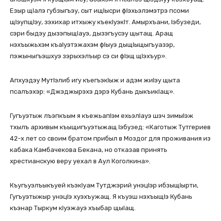
Езыр щIалэ губзыгъэу, сыт ищIысри фIэхьэлэмэтрэ псоми
щIэупщIэу, зэхихар итхыжу къекIуэкIт. Амырхъани, Iэбузеди,
сэри быдэу дызэпыщIауэ, дызэгъусэу щытащ. Аращ
нэхъыжьхэм къаIуэтэжахэм фIыуэ дыщIыщыгъуазэр,
пэжыныгъэшхуэ зэрыхэлъыр сэ си фIэщ щIэхъур».
Апхуэдэу МутIэлиб игу къегъэкIыж и адэм жиIэу щыта
псалъэхэр: «Джэджырэхэ дэрэ Кубань дыкъикIащ».
Гугъуэтыж лъэпкъым я къежьапIэм ехьэлIауэ шэч зимыIэж
тхылъ архивым къыщигъуэтыжащ Iэбузед: «Каготыж Тутгериев
42-х лет со своим братом прибыл в Моздог для проживания из
кабака Камбачекова Бекана, но отказав принять
хрестианскую веру уехал в Аул Коголкина».
Къугъуэлъыкъуей къэкIуам Тутджэрий унэцIэр ибзыщIырти,
Гугъуэтыжыр унэцIэ хуэхъужащ. Я къуэш нэхъыщIэ Кубань
къэнар Тыркум кIуэжауэ хъыбар щыIащ.