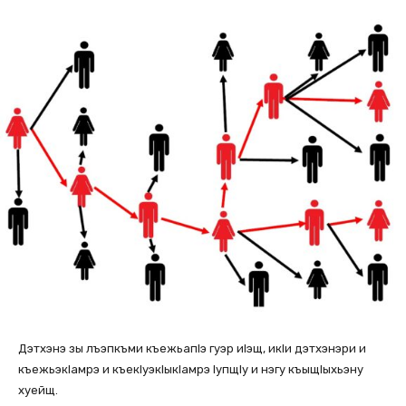
Дэтхэнэ зы лъэпкъми къежьапIэ гуэр иIэщ, икIи дэтхэнэри и
къежьэкIамрэ и къекIуэкIыкIамрэ IупщIу и нэгу къыщIыхьэну
хуейщ.