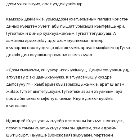
дзэм ухыхьэнумэ, арат уздекIуэлIэнур.
КъызэрыщIэкIамкIэ, урысыдзэм ухагъэхьэным папщIэ чристэн
диныр къэщтэн хуейт, абы пыщIат урысыцIэ къыпфIащынри.
Гугъэтыж и диныр хуэхъуэжакъым, Гугъэт тегушхуащ. А
зэманым ирихьэлIэу адыгэхэм муслъымэн диныр
къызэращтэрэ куэдыщэ щIатэкъыми, арауэ къыщIэкIынщ Гугъэт
дежкIэ дин хъуэжыныр хьэлъэ щIэмыхъуар.
«Дзэм сыхыхьэм, си Iуэхур нэхъ IукIынущ. Динри схъуэжынущ,
апхуэдэу фIэкI щымыхъунукIэ. КIэгъуасэмыщIу куэдрэ
дыпсэуну?» – хъыбарым къызэрыхэщыжымкIэ, арат щIалэм
жиIар. Гугъэт щытегушхуэм, Гугъэтыж зэран хъуакъым, ауэ
езыр абы къыщынэфынутэкъыми, КъугъуэлъыкъуейкIэ
къигъэзащ.
Иджырей Къугъуэлъыкъуейр а зэманым Iэпхъуэ-шапхъуэт,
псэупIэ тэмэм къалъыхъуэу зэм зы щIыпIэм, зэм адрейм
щытIысырт: ТIыуащIэ (Войсковая) жыхуаIэм, Мэртэзей