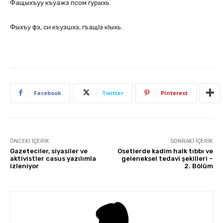
Фащыхъуу къуажэ псом гурыхь
Фыхъу фэ, си къуэшхэ, гъащIэ кIыхь.
Facebook
Twitter
Pinterest
ÖNCEKI İÇERIK
SONRAKI İÇERIK
Gazeteciler, siyasiler ve
Osetlerde kadim halk tıbbı ve
aktivistler casus yazılımla
geleneksel tedavi şekilleri –
izleniyor
2. Bölüm