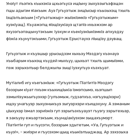
УнэIут лъэпкъ къыхэкIа щхьэгъусэ ищIыну зыхуэзыгъэфэщэн
пщы адыгэм яIакъым. Ауэ Гугъуэтыж зищIысыр къызыхэщ тхылъ
IэщIэлъакъым («Гугъэтыжыр» жыIэкIэмкIэ «Гугъуэтыжым»
хуэкIуащ). Къуажэпщ яIэщIэукIауэ щтапIэ ихьэжхэм ар
яхузэгъэпэщынутэкъым. Iуэхум и къекIуэкIыкIэмкIэ апхуэдэу
фIэкIа хъунутэкъыми, Гугъуэтыж Ерыстаухэ лIыщIэу дэуващ.
Гугъуэтыж и къуэшыр урысыдзэм хыхьэу Мэздэгу къэнауэ
хъыбарым къыхэщ къудей мыхъуу, щыхьэт тхылъ щымыIэми,
пэж зэрыхэлъыр белджылы зыщI Iуэхугъуэ къэхъуат.
МутIалиб игу къегъэкIыж: «Гугъуэтыж ПIатIитIэ Мэздэгу
бэзэрым кIуат пхъэм къыхищIыкIа Iэмэпсымэ, хьэпшып
зэмылIэужьыгъуэхэр (гулъэмыж, гудзапхъэ, нэгъуэщIхэри)
ищэу унагъуэр зыхуэныкъуэ зыгуэрхэри къищэхуну. А зэманым
цIыхухэр Iэмал зэриIэкIэ гуп зэрыгъэхъуауэт гъуэгу зэрытехьэр,
я закъуэу ежьэртэкъым, хъунщIакIуэхэм зыщахъумэрт.
ПIатIитIи гуп и гъусэти, бэзэрым здытетым, «Уа, Гугъуэтыж и
къуэ!», – жиIэри и гъусэхэм щыщ къыкIэлъыджащ. Ар зэхэзыха