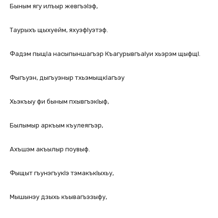
Быным ягу илъыр жевгъэIэф,
Таурыхъ щыхуейм, яхуэфIуэтэф.
Фадэм пыщIа насыпыншагъэр КъагурывгъаIуи хьэрэм щыфщI.
Фыгъуэн, дыгъуэныр тхьэмыщкIагъэу
Хьэкъыу фи быным пхывгъэкIыф,
Былымыр аркъым къулеягъэр,
Ахъшэм акъылыр поувыф.
Фыщыт гъунэгъукIэ тэмакъкIыхьу,
Мышынэу дзыхь къывагъэзыфу,