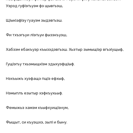
Уэрэд гуфIэгъуэм фэ щывгъэш,
ЩIыкIафIэу гуауэм зыдэвгъэш.
Фи тхъэгъуи лIэгъуи фызэкъуэш,
Хабзэм ебакъуэр къызэдэвгъэш. Хьэтыр зымыщIэр вгъэIущыф,
ГущIэгъу тхьэмыщкIэм здыхуэфщIыф.
Нэхъыжъ хуэфащэ пщIэ ефхыф,
Нэмыплъ езытыр хэфкъухьыф.
Фемыжьэ хамэм къыфхуищIэнум,
Фыщыт, си къуэшхэ, зылI и быну.