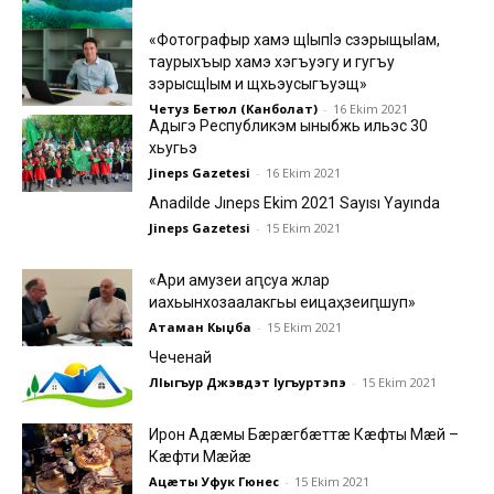
«Фотографыр хамэ щlыпlэ сзэрыщыlам,
таурыхъыр хамэ хэгъуэгу и гугъу
зэрысщlым и щхьэусыгъуэщ»
Четуз Бетюл (Канболат)
-
16 Ekim 2021
Адыгэ Республикэм ыныбжь ильэс 30
хьугьэ
Jineps Gazetesi
-
16 Ekim 2021
Anadilde Jıneps Ekim 2021 Sayısı Yayında
Jineps Gazetesi
-
15 Ekim 2021
«Ари амузеи аԥсуа жәлар
иахьынхозаалакгьы еицаҳзеиԥшуп»
Атаман Кәыџба
-
15 Ekim 2021
Чеченай
ЛIыгъур Джэвдэт Iугъуртэпэ
-
15 Ekim 2021
Ирон Адæмы Бæрæгбæттæ Кæфты Мæй –
Кæфти Мæйæ
Ацæты Уфук Гюнес
-
15 Ekim 2021