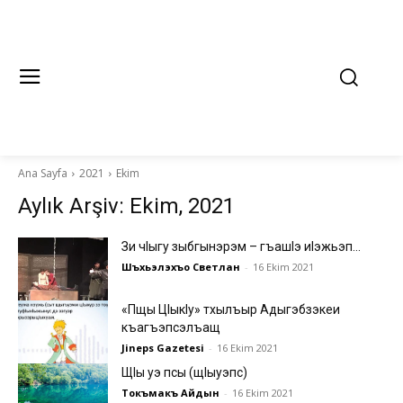
Ana Sayfa
2021
Ekim
Aylık Arşiv: Ekim, 2021
Зи чlыгу зыбгынэрэм – гъашlэ иlэжьэп…
Шъхьэлэхъо Светлан
-
16 Ekim 2021
«Пщы ЦIыкIу» тхылъыр Адыгэбзэкеи
къагъэпсэлъащ
Jineps Gazetesi
-
16 Ekim 2021
ЩIы уэ псы (щIыуэпс)
Токъмакъ Айдын
-
16 Ekim 2021