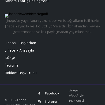
Mesafeli Satış Sözleşmesi
Jineps’te yayımlanan yazı, haber ve fotoğrafların telif hakkı
Jineps Yayıncılık ve Tic. Ltd. Şti.’ye aittir. İzin almadan, kaynak
göstermeden ve link paylaşmadan yayımlanamaz.
Jineps – Başlarken
Jineps – Anasayfa
Künye
İletişim
Reklam Başvurusu
Jineps
Facebook
Web Arşivi
© 2023 Jineps
PDF Arşivi
Instagram