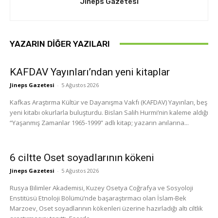
Jineps Gazetesi
YAZARIN DIĞER YAZILARI
KAFDAV Yayınları’ndan yeni kitaplar
Jineps Gazetesi
-
5 Ağustos 2026
Kafkas Araştırma Kültür ve Dayanışma Vakfı (KAFDAV) Yayınları, beş
yeni kitabı okurlarla buluşturdu. Bislan Salih Hurmi’nin kaleme aldığı
“Yaşanmış Zamanlar 1965-1999” adlı kitap; yazarın anılarına...
6 ciltte Oset soyadlarının kökeni
Jineps Gazetesi
-
5 Ağustos 2026
Rusya Bilimler Akademisi, Kuzey Osetya Coğrafya ve Sosyoloji
Enstitüsü Etnoloji Bölümü’nde başaraştırmacı olan İslam-Bek
Marzoev, Oset soyadlarının kökenleri üzerine hazırladığı altı ciltlik