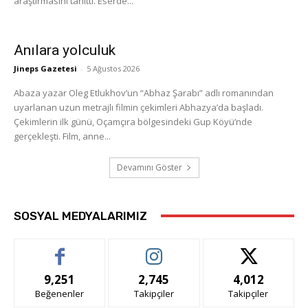
araştırmasını tanıttı. Eserde...
Anılara yolculuk
Jineps Gazetesi
-
5 Ağustos 2026
Abaza yazar Oleg Etlukhov’un “Abhaz Şarabı” adlı romanından
uyarlanan uzun metrajlı filmin çekimleri Abhazya’da başladı.
Çekimlerin ilk günü, Oçamçıra bölgesindeki Gup Köyü’nde
gerçekleşti. Film, anne...
Devamını Göster
SOSYAL MEDYALARIMIZ
9,251
2,745
4,012
Beğenenler
Takipçiler
Takipçiler