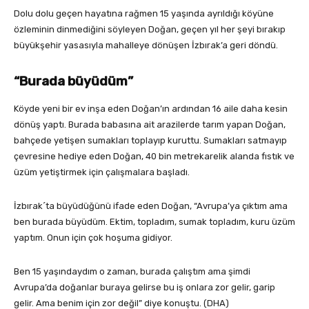
Dolu dolu geçen hayatına rağmen 15 yaşında ayrıldığı köyüne
özleminin dinmediğini söyleyen Doğan, geçen yıl her şeyi bırakıp
büyükşehir yasasıyla mahalleye dönüşen İzbırak’a geri döndü.
“Burada büyüdüm”
Köyde yeni bir ev inşa eden Doğan’ın ardından 16 aile daha kesin
dönüş yaptı. Burada babasına ait arazilerde tarım yapan Doğan,
bahçede yetişen sumakları toplayıp kuruttu. Sumakları satmayıp
çevresine hediye eden Doğan, 40 bin metrekarelik alanda fıstık ve
üzüm yetiştirmek için çalışmalara başladı.
İzbırak´ta büyüdüğünü ifade eden Doğan, “Avrupa’ya çıktım ama
ben burada büyüdüm. Ektim, topladım, sumak topladım, kuru üzüm
yaptım. Onun için çok hoşuma gidiyor.
Ben 15 yaşındaydım o zaman, burada çalıştım ama şimdi
Avrupa’da doğanlar buraya gelirse bu iş onlara zor gelir, garip
gelir. Ama benim için zor değil” diye konuştu. (DHA)