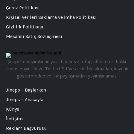
Çerez Politikası
Kişisel Verileri Saklama ve İmha Politikası
Gizlilik Politikası
Mesafeli Satış Sözleşmesi
Jineps’te yayımlanan yazı, haber ve fotoğrafların telif hakkı
Jineps Yayıncılık ve Tic. Ltd. Şti.’ye aittir. İzin almadan, kaynak
göstermeden ve link paylaşmadan yayımlanamaz.
Jineps – Başlarken
Jineps – Anasayfa
Künye
İletişim
Reklam Başvurusu