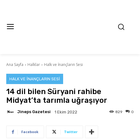
Ana Sayfa
Halklar
Halk ve İnançların Sesi
HALK VE İNANÇLARIN SESI
14 dil bilen Süryani rahibe
Midyat’ta tarımla uğraşıyor
Jineps Gazetesi
829
0
1 Ekim 2022
Facebook
Twitter