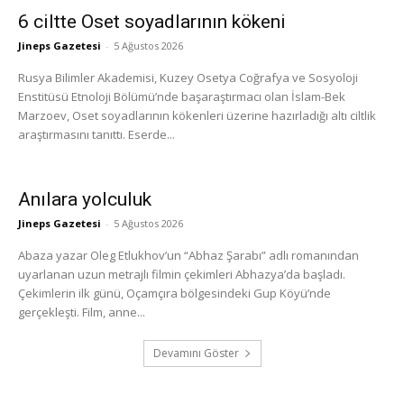
6 ciltte Oset soyadlarının kökeni
Jineps Gazetesi
-
5 Ağustos 2026
Rusya Bilimler Akademisi, Kuzey Osetya Coğrafya ve Sosyoloji
Enstitüsü Etnoloji Bölümü’nde başaraştırmacı olan İslam-Bek
Marzoev, Oset soyadlarının kökenleri üzerine hazırladığı altı ciltlik
araştırmasını tanıttı. Eserde...
Anılara yolculuk
Jineps Gazetesi
-
5 Ağustos 2026
Abaza yazar Oleg Etlukhov’un “Abhaz Şarabı” adlı romanından
uyarlanan uzun metrajlı filmin çekimleri Abhazya’da başladı.
Çekimlerin ilk günü, Oçamçıra bölgesindeki Gup Köyü’nde
gerçekleşti. Film, anne...
Devamını Göster