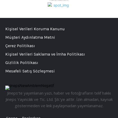
Kişisel Verileri Koruma Kanunu
Müşteri Aydınlatma Metni
Çerez Politikası
Kişisel Verileri Saklama ve İmha Politikası
Gizlilik Politikası
Mesafeli Satış Sözleşmesi
Jineps’te yayımlanan yazı, haber ve fotoğrafların telif hakkı
Jineps Yayıncılık ve Tic. Ltd. Şti.’ye aittir. İzin almadan, kaynak
göstermeden ve link paylaşmadan yayımlanamaz.