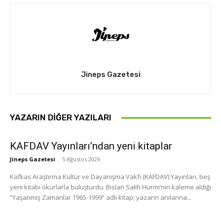
Jineps Gazetesi
YAZARIN DIĞER YAZILARI
KAFDAV Yayınları’ndan yeni kitaplar
Jineps Gazetesi
-
5 Ağustos 2026
Kafkas Araştırma Kültür ve Dayanışma Vakfı (KAFDAV) Yayınları, beş
yeni kitabı okurlarla buluşturdu. Bislan Salih Hurmi’nin kaleme aldığı
“Yaşanmış Zamanlar 1965-1999” adlı kitap; yazarın anılarına...