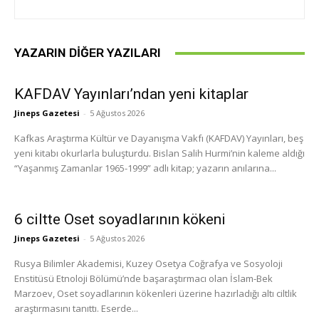
YAZARIN DIĞER YAZILARI
KAFDAV Yayınları’ndan yeni kitaplar
Jineps Gazetesi
-
5 Ağustos 2026
Kafkas Araştırma Kültür ve Dayanışma Vakfı (KAFDAV) Yayınları, beş
yeni kitabı okurlarla buluşturdu. Bislan Salih Hurmi’nin kaleme aldığı
“Yaşanmış Zamanlar 1965-1999” adlı kitap; yazarın anılarına...
6 ciltte Oset soyadlarının kökeni
Jineps Gazetesi
-
5 Ağustos 2026
Rusya Bilimler Akademisi, Kuzey Osetya Coğrafya ve Sosyoloji
Enstitüsü Etnoloji Bölümü’nde başaraştırmacı olan İslam-Bek
Marzoev, Oset soyadlarının kökenleri üzerine hazırladığı altı ciltlik
araştırmasını tanıttı. Eserde...