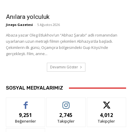
Anılara yolculuk
Jineps Gazetesi
-
5 Ağustos 2026
Abaza yazar Oleg Etlukhov’un “Abhaz Şarabı” adlı romanından
uyarlanan uzun metrajlı filmin çekimleri Abhazya’da başladı.
Çekimlerin ilk günü, Oçamçıra bölgesindeki Gup Köyü’nde
gerçekleşti. Film, anne...
Devamını Göster
SOSYAL MEDYALARIMIZ
9,251
2,745
4,012
Beğenenler
Takipçiler
Takipçiler