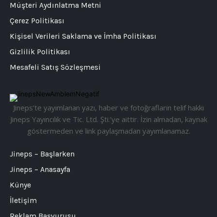
Müşteri Aydınlatma Metni
Çerez Politikası
Kişisel Verileri Saklama ve İmha Politikası
Gizlilik Politikası
Mesafeli Satış Sözleşmesi
Jineps’te yayımlanan yazı, haber ve fotoğrafların telif hakkı
Jineps Yayıncılık ve Tic. Ltd. Şti.’ye aittir. İzin almadan, kaynak
göstermeden ve link paylaşmadan yayımlanamaz.
Jineps – Başlarken
Jineps – Anasayfa
Künye
İletişim
Reklam Başvurusu