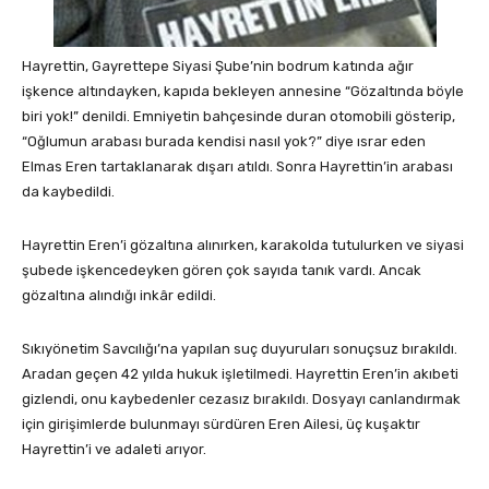
Hayrettin, Gayrettepe Siyasi Şube’nin bodrum katında ağır
işkence altındayken, kapıda bekleyen annesine “Gözaltında böyle
biri yok!” denildi. Emniyetin bahçesinde duran otomobili gösterip,
“Oğlumun arabası burada kendisi nasıl yok?” diye ısrar eden
Elmas Eren tartaklanarak dışarı atıldı. Sonra Hayrettin’in arabası
da kaybedildi.
Hayrettin Eren’i gözaltına alınırken, karakolda tutulurken ve siyasi
şubede işkencedeyken gören çok sayıda tanık vardı. Ancak
gözaltına alındığı inkâr edildi.
Sıkıyönetim Savcılığı’na yapılan suç duyuruları sonuçsuz bırakıldı.
Aradan geçen 42 yılda hukuk işletilmedi. Hayrettin Eren’in akıbeti
gizlendi, onu kaybedenler cezasız bırakıldı. Dosyayı canlandırmak
için girişimlerde bulunmayı sürdüren Eren Ailesi, üç kuşaktır
Hayrettin’i ve adaleti arıyor.