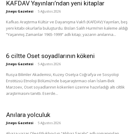
KAFDAV Yayınları’ndan yeni kitaplar
Jineps Gazetesi
-
5 Ağustos 2026
Kafkas Araştırma Kültür ve Dayanışma Vakfı (KAFDAV) Yayınları, beş
yeni kitabı okurlarla buluşturdu. Bislan Salih Hurmi’nin kaleme aldığı
“Yaşanmış Zamanlar 1965-1999” adlı kitap; yazarın anılarına...
6 ciltte Oset soyadlarının kökeni
Jineps Gazetesi
-
5 Ağustos 2026
Rusya Bilimler Akademisi, Kuzey Osetya Coğrafya ve Sosyoloji
Enstitüsü Etnoloji Bölümü’nde başaraştırmacı olan İslam-Bek
Marzoev, Oset soyadlarının kökenleri üzerine hazırladığı altı ciltlik
araştırmasını tanıttı. Eserde...
Anılara yolculuk
Jineps Gazetesi
-
5 Ağustos 2026
Abaza yazar Oleg Etlukhov’un “Abhaz Şarabı” adlı romanından