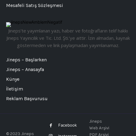
Mesafeli Satış Sözleşmesi
Jineps’te yayımlanan yazı, haber ve fotoğrafların telif hakkı
Jineps Yayıncılık ve Tic. Ltd. Şti.’ye aittir. İzin almadan, kaynak
göstermeden ve link paylaşmadan yayımlanamaz.
Jineps – Başlarken
Jineps – Anasayfa
Künye
İletişim
Reklam Başvurusu
Jineps
Facebook
Web Arşivi
© 2023 Jineps
PDF Arşivi
Instagram