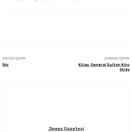
Facebook
Twitter
Pinterest
WhatsA
ÖNCEKI İÇERIK
SONRAKI İÇERIK
Şiir
Kitap: General Sultan Kılıç
Girey
Jineps Gazetesi