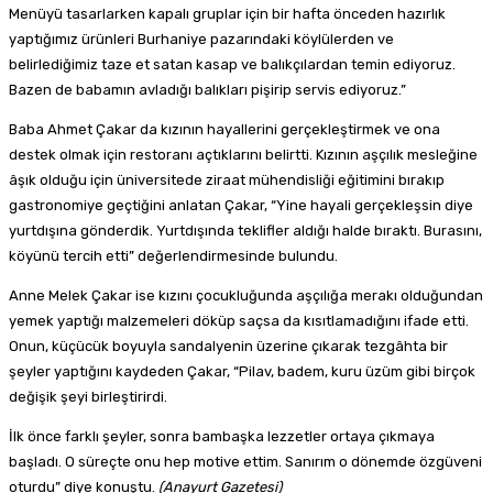
Menüyü tasarlarken kapalı gruplar için bir hafta önceden hazırlık
yaptığımız ürünleri Burhaniye pazarındaki köylülerden ve
belirlediğimiz taze et satan kasap ve balıkçılardan temin ediyoruz.
Bazen de babamın avladığı balıkları pişirip servis ediyoruz.”
Baba Ahmet Çakar da kızının hayallerini gerçekleştirmek ve ona
destek olmak için restoranı açtıklarını belirtti. Kızının aşçılık mesleğine
âşık olduğu için üniversitede ziraat mühendisliği eğitimini bırakıp
gastronomiye geçtiğini anlatan Çakar, “Yine hayali gerçekleşsin diye
yurtdışına gönderdik. Yurtdışında teklifler aldığı halde bıraktı. Burasını,
köyünü tercih etti” değerlendirmesinde bulundu.
Anne Melek Çakar ise kızını çocukluğunda aşçılığa merakı olduğundan
yemek yaptığı malzemeleri döküp saçsa da kısıtlamadığını ifade etti.
Onun, küçücük boyuyla sandalyenin üzerine çıkarak tezgâhta bir
şeyler yaptığını kaydeden Çakar, “Pilav, badem, kuru üzüm gibi birçok
değişik şeyi birleştirirdi.
İlk önce farklı şeyler, sonra bambaşka lezzetler ortaya çıkmaya
başladı. O süreçte onu hep motive ettim. Sanırım o dönemde özgüveni
oturdu” diye konuştu.
(Anayurt Gazetesi)