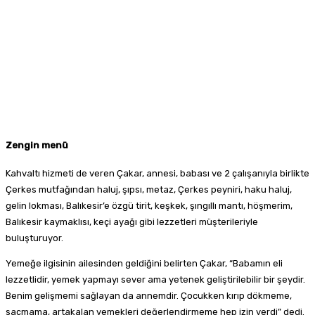
Zengin menü
Kahvaltı hizmeti de veren Çakar, annesi, babası ve 2 çalışanıyla birlikte
Çerkes mutfağından haluj, şıpsı, metaz, Çerkes peyniri, haku haluj,
gelin lokması, Balıkesir’e özgü tirit, keşkek, şıngıllı mantı, höşmerim,
Balıkesir kaymaklısı, keçi ayağı gibi lezzetleri müşterileriyle
buluşturuyor.
Yemeğe ilgisinin ailesinden geldiğini belirten Çakar, “Babamın eli
lezzetlidir, yemek yapmayı sever ama yetenek geliştirilebilir bir şeydir.
Benim gelişmemi sağlayan da annemdir. Çocukken kırıp dökmeme,
saçmama, artakalan yemekleri değerlendirmeme hep izin verdi” dedi.