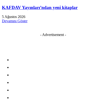
KAFDAV Yayınları’ndan yeni kitaplar
5 Ağustos 2026
Devamını Göster
- Advertisement -
Kişisel Verileri Koruma Kanunu
Müşteri Aydınlatma Metni
Çerez Politikası
Kişisel Verileri Saklama ve İmha Politikası
Gizlilik Politikası
Mesafeli Satış Sözleşmesi