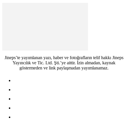
Jineps’te yayımlanan yazı, haber ve fotoğrafların telif hakkı Jineps
Yayıncılık ve Tic. Ltd. Şti.’ye aittir. İzin almadan, kaynak
göstermeden ve link paylaşmadan yayımlanamaz.
Jineps – Başlarken
Jineps – Anasayfa
Künye
İletişim
Reklam Başvurusu