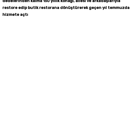
dedelerinden kalma 150 yıllık konağı, ailesi ve arkadaşlarıyla
restore edip butik restorana dönüştürerek geçen yıl temmuzda
hizmete açtı