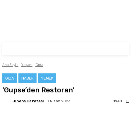
Ana Sayfa
Yaşam
Gıda
GIDA
HABER
YEMEK
‘Gupse’den Restoran’
Jineps Gazetesi
0
1 Nisan 2023
1948
Facebook
Twitter
Pinterest
WhatsA