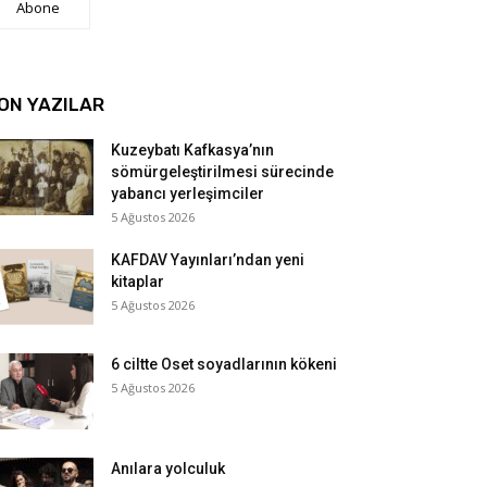
Abone
ON YAZILAR
Kuzeybatı Kafkasya’nın
sömürgeleştirilmesi sürecinde
yabancı yerleşimciler
5 Ağustos 2026
KAFDAV Yayınları’ndan yeni
kitaplar
5 Ağustos 2026
6 ciltte Oset soyadlarının kökeni
5 Ağustos 2026
Anılara yolculuk