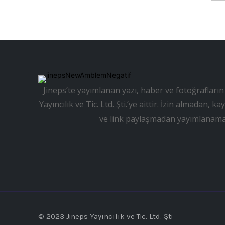
Jineps’te yayımlanan yazı, haber ve fotoğrafların 
Yayıncılık ve Tic. Ltd. Şti.’ye aittir. İzin almadan
ve link paylaşmadan yayımlanama
© 2023 Jineps Yayıncılık ve Tic. Ltd. Şti