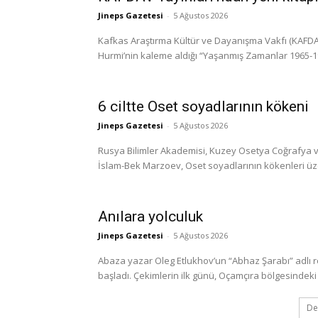
Jineps Gazetesi
-
5 Ağustos 2026
Kafkas Araştırma Kültür ve Dayanışma Vakfı (KAFDAV)
Hurmi’nin kaleme aldığı “Yaşanmış Zamanlar 1965-1999
6 ciltte Oset soyadlarının kökeni
Jineps Gazetesi
-
5 Ağustos 2026
Rusya Bilimler Akademisi, Kuzey Osetya Coğrafya ve
İslam-Bek Marzoev, Oset soyadlarının kökenleri üzerine
Anılara yolculuk
Jineps Gazetesi
-
5 Ağustos 2026
Abaza yazar Oleg Etlukhov’un “Abhaz Şarabı” adlı 
başladı. Çekimlerin ilk günü, Oçamçıra bölgesindeki 
De