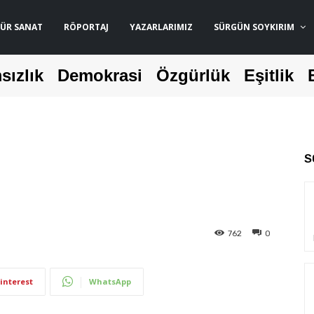
ÜR SANAT
RÖPORTAJ
YAZARLARIMIZ
SÜRGÜN SOYKIRIM
sızlık
Demokrasi
Özgürlük
Eşitlik
S
762
0
interest
WhatsApp