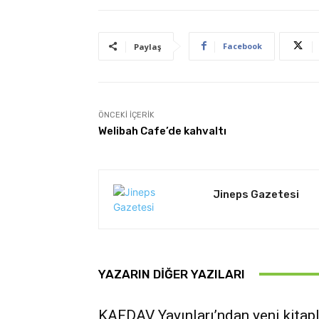
Facebook
Paylaş
ÖNCEKI İÇERIK
Welibah Cafe’de kahvaltı
Jineps Gazetesi
YAZARIN DIĞER YAZILARI
KAFDAV Yayınları’ndan yeni kitap