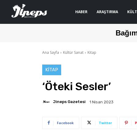
HABER
ARAŞTIRMA
KÜLT
Bağım
Ana Sayfa
Kültür Sanat
Kitap
KITAP
‘Öteki Sesler’
Jineps Gazetesi
1 Nisan 2023
Facebook
Twitter
P