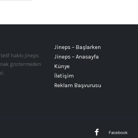
Jineps – Başlarken
telif hakkı Jineps
Jineps – Anasayfa
, kaynak göstermeden
Künye
z.
İletişim
Reklam Başvurusu
Facebook