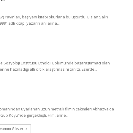
 Yayınları, beş yeni kitabı okurlarla buluşturdu. Bislan Salih
” adlı kitap; yazarın anılarına...
 Sosyoloji Enstitüsü Etnoloji Bölümü’nde başaraştırmacı olan
 hazırladığı altı ciltlik araştırmasını tanıttı. Eserde...
romanından uyarlanan uzun metrajlı filmin çekimleri Abhazya’da
Gup Köyü’nde gerçekleşti. Film, anne...
vamını Göster