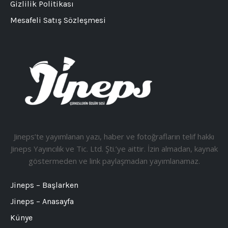
Gizlilik Politikası
Mesafeli Satış Sözleşmesi
Jineps’te yayımlanan yazı, haber ve fotoğrafların telif hakkı
Jineps Yayıncılık ve Tic. Ltd. Şti.’ye aittir. İzin almadan, kaynak
göstermeden ve link paylaşmadan yayımlanamaz.
Jineps – Başlarken
Jineps – Anasayfa
Künye