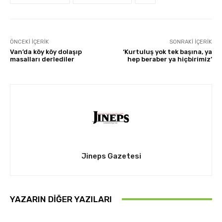
ÖNCEKI İÇERIK
SONRAKI İÇERIK
Van’da köy köy dolaşıp
‘Kurtuluş yok tek başına, ya
masalları derlediler
hep beraber ya hiçbirimiz’
Jineps Gazetesi
YAZARIN DIĞER YAZILARI