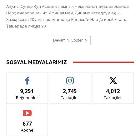
Аҧсны Супер Куп Ашьапылампыл Чемпионат аҿы, акоманда
Нарҭ аиааира агыит. Афинал мач, Динамо астадиум аҿы,
Хәажәкрамза 20 амш, акомандақәа Ерцахәы’и Нарҭ’и ирыбжьан.
Ҭашәарада инҵәаз 90...
Devamını Göster
SOSYAL MEDYALARIMIZ
9,251
2,745
4,012
Beğenenler
Takipçiler
Takipçiler
677
Abone