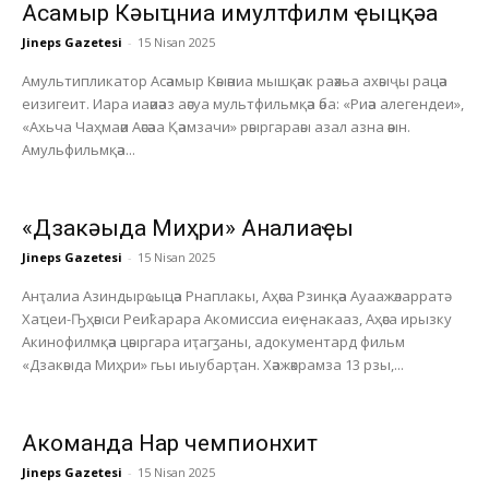
Асҭамыр Кәыҵниа имултфилм ҿыцқәа
Jineps Gazetesi
-
15 Nisan 2025
Амультипликатор Асәамыр Кәыәниа мышқәак раәхьа ахәыҷы рацәа
еизигеит. Иара иаәиәаз аәсуа мультфильмқәа әба: «Риәа алегендеи»,
«Ахьча Чаҳмаәи Аәсәаа Қәамзачи» рәыргараәы азал азна әәын.
Амульфильмқәа...
«Дзакәыда Миҳри» Анҭалиаҿы
Jineps Gazetesi
-
15 Nisan 2025
Анҭалиа Азиндырҩыцәа Рнаплакы, Аҳәса Рзинқәа Ауаажәларратә
Хаҵеи-Ҧҳәыси Реиҟарара Акомиссиа еиҿнакааз, Аҳәса ирызку
Акинофилмқәа цәыргара иҭагӡаны, адокументард фильм
«Дзакәыда Миҳри» гьы иыубарҭан. Хәажәкрамза 13 рзы,...
Акоманда Нарҭ чемпионхит
Jineps Gazetesi
-
15 Nisan 2025