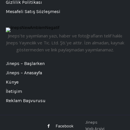
Gizlilik Politikası
Mesafeli Satış Sözleşmesi
Jineps’te yayımlanan yazı, haber ve fotoğrafların telif hakkı
Jineps Yayıncılık ve Tic. Ltd. Şti.’ye aittir. İzin almadan, kaynak
göstermeden ve link paylaşmadan yayımlanamaz.
Jineps – Başlarken
Jineps – Anasayfa
Künye
İletişim
Reklam Başvurusu
Jineps
Facebook
Web Arşivi