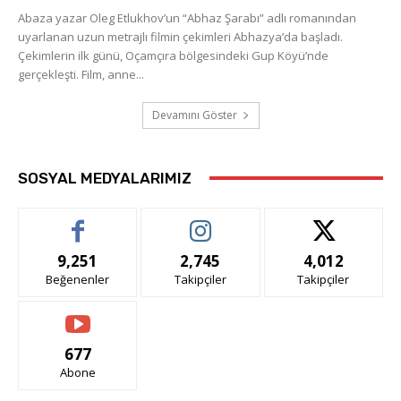
Abaza yazar Oleg Etlukhov’un “Abhaz Şarabı” adlı romanından
uyarlanan uzun metrajlı filmin çekimleri Abhazya’da başladı.
Çekimlerin ilk günü, Oçamçıra bölgesindeki Gup Köyü’nde
gerçekleşti. Film, anne...
Devamını Göster
SOSYAL MEDYALARIMIZ
9,251
2,745
4,012
Beğenenler
Takipçiler
Takipçiler
677
Abone