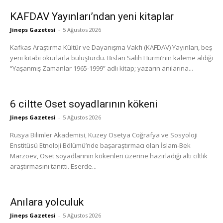
KAFDAV Yayınları’ndan yeni kitaplar
Jineps Gazetesi
-
5 Ağustos 2026
Kafkas Araştırma Kültür ve Dayanışma Vakfı (KAFDAV) Yayınları, beş
yeni kitabı okurlarla buluşturdu. Bislan Salih Hurmi’nin kaleme aldığı
“Yaşanmış Zamanlar 1965-1999” adlı kitap; yazarın anılarına...
6 ciltte Oset soyadlarının kökeni
Jineps Gazetesi
-
5 Ağustos 2026
Rusya Bilimler Akademisi, Kuzey Osetya Coğrafya ve Sosyoloji
Enstitüsü Etnoloji Bölümü’nde başaraştırmacı olan İslam-Bek
Marzoev, Oset soyadlarının kökenleri üzerine hazırladığı altı ciltlik
araştırmasını tanıttı. Eserde...
Anılara yolculuk
Jineps Gazetesi
-
5 Ağustos 2026