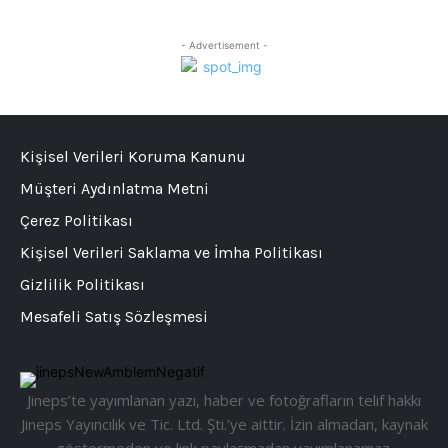
- Advertisement -
Kişisel Verileri Koruma Kanunu
Müşteri Aydınlatma Metni
Çerez Politikası
Kişisel Verileri Saklama ve İmha Politikası
Gizlilik Politikası
Mesafeli Satış Sözleşmesi
Jineps’te yayımlanan yazı, haber ve fotoğrafların telif hakkı
Jineps Yayıncılık ve Tic. Ltd. Şti.’ye aittir. İzin almadan, kaynak
göstermeden ve link paylaşmadan yayımlanamaz.