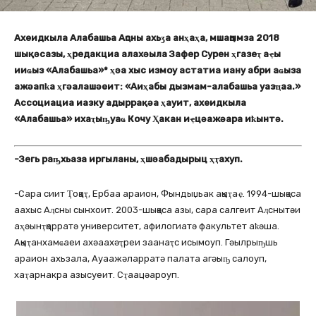
Ахеидкыла Алабашьа Аԥсны ахьӡа анҳаҳа, мшаԥымза 2018
шықәсазы, ҳредакциа алахәыла Зафер Сурен ҳгазеҭ аҿы
ииҩыз «Алабашьа»* ҳәа хыс измоу астатиа иану абри аҩыза
ажәапҟа ҳгәалашәеит: «Аиҳабы дызмам-алабашьа уазҵаа.»
Ассоциациа иазку адыррақәа ҳауит, ахеидкыла
«Алабашьа» ихаҭыҧуаҩ Кочу Ҳакан иҿцәажәара иҟынтә.
-Зегь раҧхьаза иргыланы, ҳшәабадырыц ҳҭахуп.
-Сара сиит Ҭоқаҭ, Ербаа араион, Фындыџьак ақыҭаҿ. 1994-шықәса
аахыс Аӆсны сынхоит. 2003-шықәса азы, сара салгеит Аӆснытәи
аҳәынҭқарратә университет, афилогиатә факультет аҟәша.
Ақыҭанхамҩаеи ахәаахәҭреи заанаҭс исымоуп. Гәылрыҧшь
араион ахьзала, Ауаажәларратә палата агәыҧ салоуп,
хаҭарнакра азысуеит. Сҭаацәароуп.