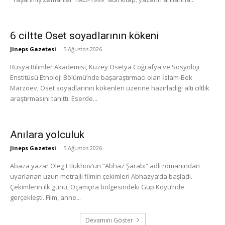
6 ciltte Oset soyadlarının kökeni
Jineps Gazetesi
-
5 Ağustos 2026
Rusya Bilimler Akademisi, Kuzey Osetya Coğrafya ve Sosyoloji
Enstitüsü Etnoloji Bölümü’nde başaraştırmacı olan İslam-Bek
Marzoev, Oset soyadlarının kökenleri üzerine hazırladığı altı ciltlik
araştırmasını tanıttı. Eserde...
Anılara yolculuk
Jineps Gazetesi
-
5 Ağustos 2026
Abaza yazar Oleg Etlukhov’un “Abhaz Şarabı” adlı romanından
uyarlanan uzun metrajlı filmin çekimleri Abhazya’da başladı.
Çekimlerin ilk günü, Oçamçıra bölgesindeki Gup Köyü’nde
gerçekleşti. Film, anne...
Devamını Göster