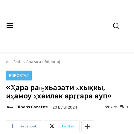
Ana Sayfa
Abazaca
Röportaj
RÖPORTAJ
«Ҳара раҧхьазатәи ҳхықәкы,
иҳамоу ҳхеилак арӷәӷәара ауп»
Jineps Gazetesi
678
0
20 Eylül 2024
Facebook
Twitter