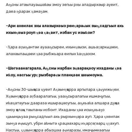
Аҧсны атәылауаҩшәҟәы змоу зегьы рхы аладырхәыр ауеит,
даеа ҧҟарак ҳамаӡам.
-Ари ахеилак зхы алазырхәыз реиҳараҩык зыҧсадгьыл ахь
ихынҳәыз роуп ҳәа ҳаҳаит, избан ус изыҟои?
-Ҳара аҭыҧантәи ауааҧсыреи, ихынҳәызи, ашьаҭаркҩцәеи,
алахәылаҩцәеи ҳәа рыбжьара еилых ҟаҳҵазом.
-Шәгәаанагарала, Аҧсны иарбан зҵаарақәоу ихаданы ҳәа
иҟоу, насгьы урҭ рызбараҿы планқәак шәымоума.
-Аҧсны 30-шықәса ҵуеит Аҳәынҭқарра аргылара ҳаҿуижьҭеи.
Хҳәынҭқарра аҭбааралагьы, уааҧсыралагьы ишмаҷугьы,
иҟаҵатәугьы даараза ишырацәоугьы, аҧхьаҟа алшара дуқәа
змоу қалақь тәыланы исбоит. Ихаданы ҳәа исыҧхьаӡо
ҳџьынџьуаа рыҧсадгьыл ахь рырхынҳәра ауп. Ҳара ҳхеилак
зынӡа иҿыцуп, убри аҟнытә ҳрацәахарц иҳарӷәӷәарц ҳҭахуп.
Насгьы, ҳҳәынҭқарра абызшәа аҿиаразы, имаҷымкәагьы