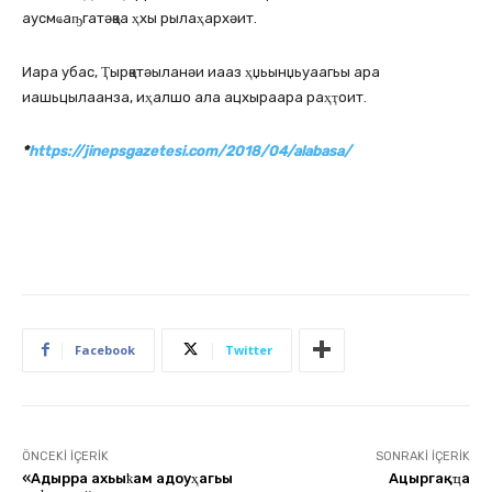
аусмҩаҧгатәқәа ҳхы рылаҳархәит.
Иара убас, Ҭырқәтәыланәи иааз ҳџьынџьуаагьы ара
иашьцылаанза, иҳалшо ала ацхыраара раҳҭоит.
*
https://jinepsgazetesi.com/2018/04/alabasa/
Facebook
Twitter
ÖNCEKI İÇERIK
SONRAKI İÇERIK
«Адырра ахьыҟам адоуҳагьы
Ацәыргақәҵа