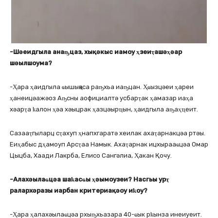
-Шәеидгыла анаҧцаз, хықәкыс иамоу ҳзеиҭашәҳәар
шәылшоума?
-Ҳара ҳаидгыла ҩышықәса раҧхьа иаҧцан. Ҳҩызцәеи ҳареи
ҳанеицәажәоз Аҧсны аофициалтә усбарҭак ҳамазар иаҳа
хәарҭа ҟалон ҳәа хәыцрак ҳазцәырҵын, ҳаидгыла аҧаҳҵеит.
Сазааҭгыларц сҭахуп ҳнапхгаратә хеилак ахаҭарнакцәа ртәы.
Еиҳабыс дҳамоуп Арсҭаа Намык. Ахаҭарнак ицхырааҩцәа Омар
Цыцба, Хаади Лакрба, Елисо Сангәлиа, Ҳакан Қочу.
-Алахәылаҩцәа шаҟасҩы ҳәымоузеи? Насгьы урҭ
ралархәразы иарбан критериақәоу иҟоу?
-Ҳара ҳалахәылаҩцәа рхыҧхьазара 40-ҩык рҟынза инеиуеит.