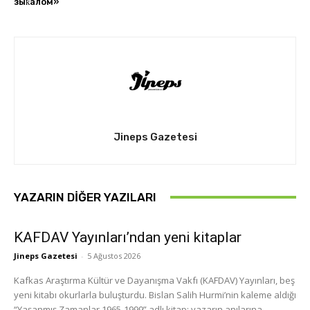
зыҟалом»
Jineps Gazetesi
YAZARIN DIĞER YAZILARI
KAFDAV Yayınları’ndan yeni kitaplar
Jineps Gazetesi
-
5 Ağustos 2026
Kafkas Araştırma Kültür ve Dayanışma Vakfı (KAFDAV) Yayınları, beş
yeni kitabı okurlarla buluşturdu. Bislan Salih Hurmi’nin kaleme aldığı
“Yaşanmış Zamanlar 1965-1999” adlı kitap; yazarın anılarına...