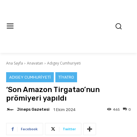
Ana Sayfa
Anavatan
Adıgey Cumhuriyeti
ADIGEY CUMHURIYETI
TIYATRO
‘Son Amazon Tirgatao’nun
prömiyeri yapıldı
Jineps Gazetesi
465
0
1 Ekim 2024
Facebook
Twitter