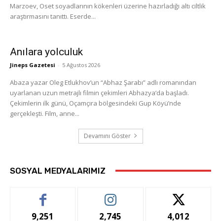
Marzoev, Oset soyadlarının kökenleri üzerine hazırladığı altı ciltlik
araştırmasını tanıttı. Eserde...
Anılara yolculuk
Jineps Gazetesi
-
5 Ağustos 2026
Abaza yazar Oleg Etlukhov’un “Abhaz Şarabı” adlı romanından
uyarlanan uzun metrajlı filmin çekimleri Abhazya’da başladı.
Çekimlerin ilk günü, Oçamçıra bölgesindeki Gup Köyü’nde
gerçekleşti. Film, anne...
Devamını Göster
SOSYAL MEDYALARIMIZ
9,251
2,745
4,012