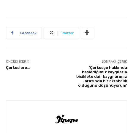
Facebook
Twitter
ÖNCEKI İÇERIK
SONRAKI İÇERIK
Çerkeslere…
‘Çerkesçe hakkında
beslediğimiz kaygılarla
bisiklete dair kaygılarımız
arasında bir akrabalık
olduğunu düşünüyorum’