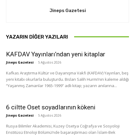
Jineps Gazetesi
YAZARIN DIĞER YAZILARI
KAFDAV Yayınları’ndan yeni kitaplar
Jineps Gazetesi
-
5 Ağustos 2026
Kafkas Araştırma Kültür ve Dayanışma Vakfı (KAFDAV) Yayınları, beş
yeni kitabı okurlarla buluşturdu. Bislan Salih Hurmi’nin kaleme aldığı
“Yaşanmış Zamanlar 1965-1999” adlı kitap; yazarın anılarına...
6 ciltte Oset soyadlarının kökeni
Jineps Gazetesi
-
5 Ağustos 2026
Rusya Bilimler Akademisi, Kuzey Osetya Coğrafya ve Sosyoloji
Enstitüsü Etnoloji Bölümü’nde başaraştırmacı olan İslam-Bek