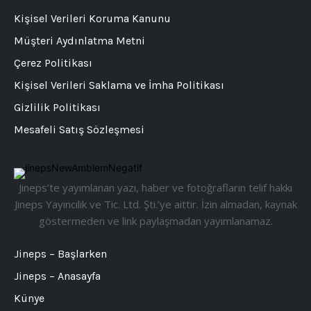
Kişisel Verileri Koruma Kanunu
Müşteri Aydınlatma Metni
Çerez Politikası
Kişisel Verileri Saklama ve İmha Politikası
Gizlilik Politikası
Mesafeli Satış Sözleşmesi
Jineps’te yayımlanan yazı, haber ve fotoğrafların telif hakkı
Jineps Yayıncılık ve Tic. Ltd. Şti.’ye aittir. İzin almadan, kaynak
göstermeden ve link paylaşmadan yayımlanamaz.
Jineps – Başlarken
Jineps – Anasayfa
Künye