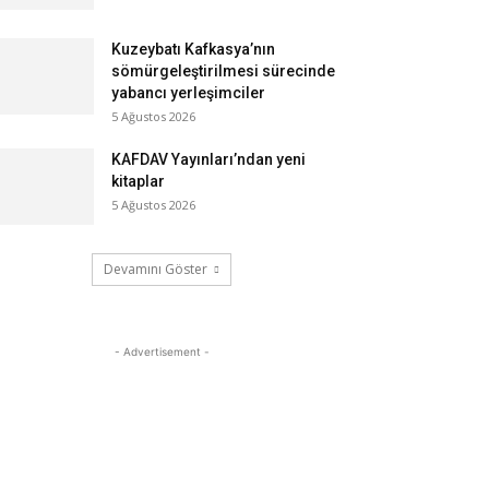
Kuzeybatı Kafkasya’nın
sömürgeleştirilmesi sürecinde
yabancı yerleşimciler
5 Ağustos 2026
KAFDAV Yayınları’ndan yeni
kitaplar
5 Ağustos 2026
Devamını Göster
- Advertisement -