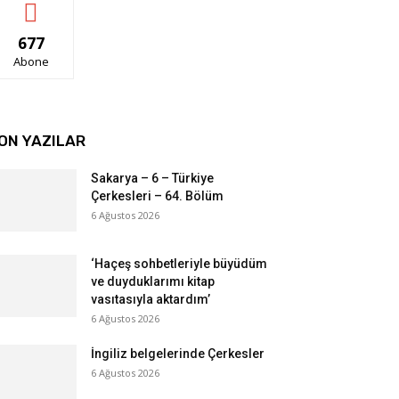
677
Abone
ON YAZILAR
Sakarya – 6 – Türkiye
Çerkesleri – 64. Bölüm
6 Ağustos 2026
‘Haçeş sohbetleriyle büyüdüm
ve duyduklarımı kitap
vasıtasıyla aktardım’
6 Ağustos 2026
İngiliz belgelerinde Çerkesler
6 Ağustos 2026