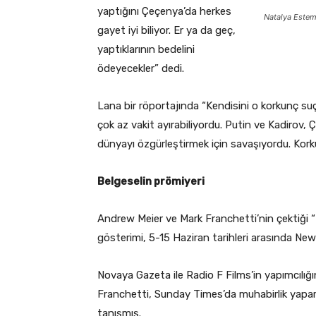
yaptığını Çeçenya’da herkes
Natalya Estem
gayet iyi biliyor. Er ya da geç,
yaptıklarının bedelini
ödeyecekler” dedi.
Lana bir röportajında “Kendisini o korkunç suç
çok az vakit ayırabiliyordu. Putin ve Kadirov
dünyayı özgürleştirmek için savaşıyordu. Korku
Belgeselin prömiyeri
Andrew Meier ve Mark Franchetti’nin çektiği “N
gösterimi, 5-15 Haziran tarihleri arasında New
Novaya Gazeta ile Radio F Films’in yapımcılığ
Franchetti, Sunday Times’da muhabirlik yapar
tanışmış.