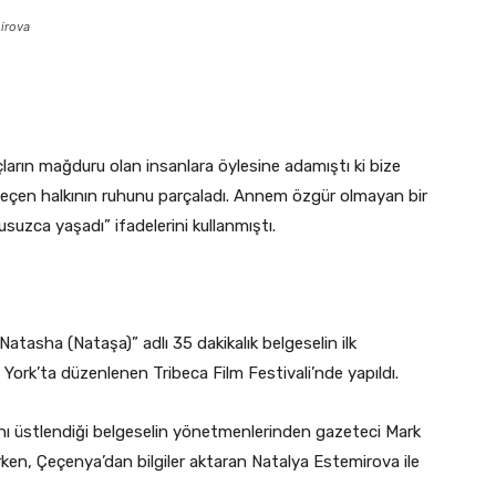
irova
ların mağduru olan insanlara öylesine adamıştı ki bize
, Çeçen halkının ruhunu parçaladı. Annem özgür olmayan bir
suzca yaşadı” ifadelerini kullanmıştı.
atasha (Nataşa)” adlı 35 dakikalık belgeselin ilk
 York’ta düzenlenen Tribeca Film Festivali’nde yapıldı.
ını üstlendiği belgeselin yönetmenlerinden gazeteci Mark
ken, Çeçenya’dan bilgiler aktaran Natalya Estemirova ile