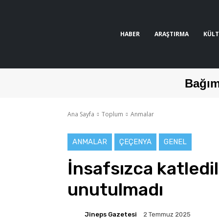
HABER
ARAŞTIRMA
KÜLT
Bağım
Ana Sayfa
Toplum
Anmalar
ANMALAR
ÇEÇENYA
GENEL
İnsafsızca katled
unutulmadı
Jineps Gazetesi
2 Temmuz 2025