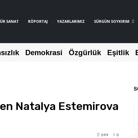
ÜR SANAT
RÖPORTAJ
YAZARLARIMIZ
SÜRGÜN SOYKIRIM
sızlık
Demokrasi
Özgürlük
Eşitlik
S
ilen Natalya Estemirova
599
0