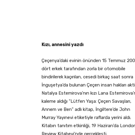
Facebook
Twitter
Pi
Kızı, annesini yazdı
Çeçenya’daki evinin önünden 15 Temmuz 200
dört erkek tarafından zorla bir otomobile
bindirilerek kaçırılan, cesedi birkaç saat sonra
İnguşetya’da bulunan Çeçen insan hakları akti
Natalya Estemirova’nın kızı Lana Estemirova’
kaleme aldığı “Lütfen Yaşa: Çeçen Savaşları,
Annem ve Ben” adlı kitap, İngiltere’de John
Murray Yayınevi etiketiyle raflarda yerini aldı.
Kitabın tanıtım etkinliği, 19 Haziran’da Londo
Review Kitabevi’nde gerçekleşti.