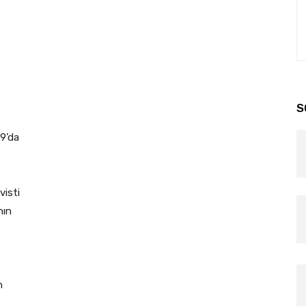
nterest
WhatsApp
S
9’da
visti
nın
n