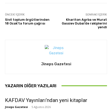
ÖNCEKI İÇERIK
SONRAKI İÇERIK
Sivil toplum örgütlerinden
Khariton Agrba ve Murat
18 Ocak’ta forum çağrısı
Gassiev Dubai’de rakiplerini
yendi
Jineps Gazetesi
YAZARIN DIĞER YAZILARI
KAFDAV Yayınları’ndan yeni kitaplar
Jineps Gazetesi
-
5 Ağustos 2026