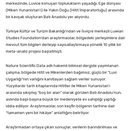
merkezinde, Luvice konuşan toplulukların yaşadığı; Ege dünyası
(Miken Yunanistan’ı) ile Yakın Doğu (Hitit İmparatorluğu) arasında
bir kavşak oluşturan Batı Anadolu yer alıyordu.
Türkiye Kültür ve Turizm Bakanlığı’ndan ve İsviçre merkezli Luwian
Studies Foundation’dan araştırmacılar, bölgedeki yerleşimlere dair
mevcut tüm bilgileri derleyip sayısallaştırmaya yönelik 10 yıllık bir
meta-analiz projesi başlatmıştı.
Nature Scientific Data adlı hakemli bilimsel dergide yayımlanan
çalışma, bölgede Hitit ve Mikenlerden bağımsız, güçlü bir “Luvi
Uygarlığı”nın varlığını kanıtlayan sağlam veriler sunuyor.
Yüzyıllardır tarih kitaplarında Hititler ile Miken Yunanistan’ı
arasında sıkışmış “boş bir alan” olarak görülen Batı Anadolu’nun,
aslında başlı başına büyük bir medeniyete ev sahipliği yaptığı
iddia ediliyor. Araştırmacılar, son keşfin bölgenin tarihine dair
“tamamen yeni bir hikâye” anlattığını belirtiyor.
Araştırmadan ortaya çıkan sonuçlar, verilerin barındırılması ve