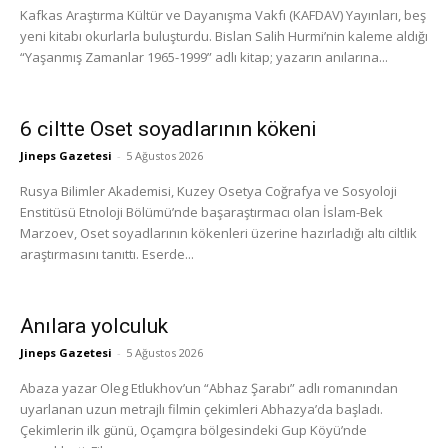
Kafkas Araştırma Kültür ve Dayanışma Vakfı (KAFDAV) Yayınları, beş
yeni kitabı okurlarla buluşturdu. Bislan Salih Hurmi’nin kaleme aldığı
“Yaşanmış Zamanlar 1965-1999” adlı kitap; yazarın anılarına...
6 ciltte Oset soyadlarının kökeni
Jineps Gazetesi
-
5 Ağustos 2026
Rusya Bilimler Akademisi, Kuzey Osetya Coğrafya ve Sosyoloji
Enstitüsü Etnoloji Bölümü’nde başaraştırmacı olan İslam-Bek
Marzoev, Oset soyadlarının kökenleri üzerine hazırladığı altı ciltlik
araştırmasını tanıttı. Eserde...
Anılara yolculuk
Jineps Gazetesi
-
5 Ağustos 2026
Abaza yazar Oleg Etlukhov’un “Abhaz Şarabı” adlı romanından
uyarlanan uzun metrajlı filmin çekimleri Abhazya’da başladı.
Çekimlerin ilk günü, Oçamçıra bölgesindeki Gup Köyü’nde