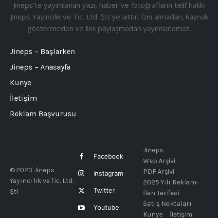
Jineps’te yayımlanan yazı, haber ve fotoğrafların telif hakkı
Jineps Yayıncılık ve Tic. Ltd. Şti.’ye aittir. İzin almadan, kaynak
göstermeden ve link paylaşmadan yayımlanamaz.
Jineps – Başlarken
Jineps – Anasayfa
Künye
İletişim
Reklam Başvurusu
Jineps
Facebook
Web Arşivi
© 2023 Jineps
PDF Arşivi
Instagram
Yayıncılık ve Tic. Ltd.
2025 Yılı Reklam-
Twitter
Şti
İlan Tarifesi
Satış Noktaları
Youtube
Künye
İletişim