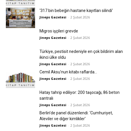
‘317 bin bebeğin hastane kayıtları silindi’
Jineps Gazetesi
-
2 Şubat 2026
Migros işçileri grevde
Jineps Gazetesi
-
2 Şubat 2026
Türkiye, pestisit nedeniyle en çok bildirim alan
ikinci ülke oldu
Jineps Gazetesi
-
2 Şubat 2026
Cemil Aksu’nun kitabı raflarda…
Jineps Gazetesi
-
2 Şubat 2026
Hatay tahrip ediliyor: 200 taşocağı, 86 beton
santralı
Jineps Gazetesi
-
2 Şubat 2026
Berlin’de panel düzenlendi: ‘Cumhuriyet,
Aleviler ve diğer kimlikler’
Jineps Gazetesi
-
2 Şubat 2026