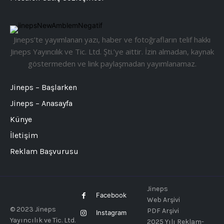
Jineps’te yayımlanan yazı, haber ve fotoğrafların telif hakkı
Jineps Yayıncılık ve Tic. Ltd. Şti.’ye aittir. İzin almadan, kaynak
göstermeden ve link paylaşmadan yayımlanamaz.
Jineps – Başlarken
Jineps – Anasayfa
Künye
İletişim
Reklam Başvurusu
Jineps
Facebook
Web Arşivi
© 2023 Jineps
PDF Arşivi
Instagram
Yayıncılık ve Tic. Ltd.
2025 Yılı Reklam-