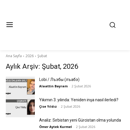
Ana Sayfa
2026
Şubat
Aylık Arşiv: Şubat, 2026
Lobi / Лъэбы (лъабэ)
Alaattin Bayram
-
2 Şubat 2026
Yıkımın 3. yılında: Yeniden inşa nasıl ilerledi?
Çise Yıldız
-
2 Şubat 2026
Analiz: Sırbistan yeni Gürcistan olma yolunda
Ömer Aytek Kurmel
-
2 Şubat 2026