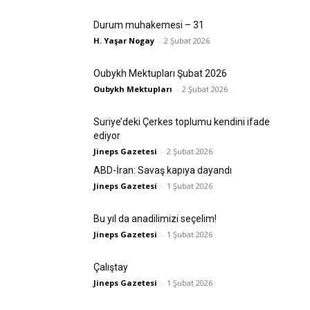
Durum muhakemesi – 31
H. Yaşar Nogay
-
2 Şubat 2026
Oubykh Mektupları Şubat 2026
Oubykh Mektupları
-
2 Şubat 2026
Suriye’deki Çerkes toplumu kendini ifade
ediyor
Jineps Gazetesi
-
2 Şubat 2026
ABD-İran: Savaş kapıya dayandı
Jineps Gazetesi
-
1 Şubat 2026
Bu yıl da anadilimizi seçelim!
Jineps Gazetesi
-
1 Şubat 2026
Çalıştay
Jineps Gazetesi
-
1 Şubat 2026