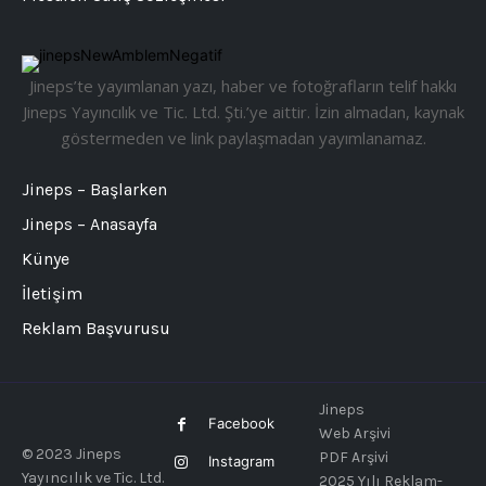
Jineps’te yayımlanan yazı, haber ve fotoğrafların telif hakkı
Jineps Yayıncılık ve Tic. Ltd. Şti.’ye aittir. İzin almadan, kaynak
göstermeden ve link paylaşmadan yayımlanamaz.
Jineps – Başlarken
Jineps – Anasayfa
Künye
İletişim
Reklam Başvurusu
Jineps
Facebook
Web Arşivi
© 2023 Jineps
PDF Arşivi
Instagram
Yayıncılık ve Tic. Ltd.
2025 Yılı Reklam-