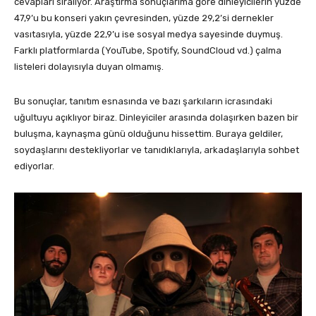
cevapları sıralıyor. Araştırma sonuçlarıma göre dinleyicilerin yüzde
47,9’u bu konseri yakın çevresinden, yüzde 29,2’si dernekler
vasıtasıyla, yüzde 22,9’u ise sosyal medya sayesinde duymuş.
Farklı platformlarda (YouTube, Spotify, SoundCloud vd.) çalma
listeleri dolayısıyla duyan olmamış.
Bu sonuçlar, tanıtım esnasında ve bazı şarkıların icrasındaki
uğultuyu açıklıyor biraz. Dinleyiciler arasında dolaşırken bazen bir
buluşma, kaynaşma günü olduğunu hissettim. Buraya geldiler,
soydaşlarını destekliyorlar ve tanıdıklarıyla, arkadaşlarıyla sohbet
ediyorlar.