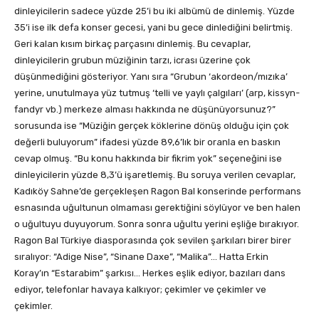
dinleyicilerin sadece yüzde 25’i bu iki albümü de dinlemiş. Yüzde
35’i ise ilk defa konser gecesi, yani bu gece dinlediğini belirtmiş.
Geri kalan kısım birkaç parçasını dinlemiş. Bu cevaplar,
dinleyicilerin grubun müziğinin tarzı, icrası üzerine çok
düşünmediğini gösteriyor. Yanı sıra “Grubun ‘akordeon/mızıka’
yerine, unutulmaya yüz tutmuş ‘telli ve yaylı çalgıları’ (arp, kissyn-
fandyr vb.) merkeze alması hakkında ne düşünüyorsunuz?”
sorusunda ise “Müziğin gerçek köklerine dönüş olduğu için çok
değerli buluyorum” ifadesi yüzde 89,6’lık bir oranla en baskın
cevap olmuş. “Bu konu hakkında bir fikrim yok” seçeneğini ise
dinleyicilerin yüzde 8,3’ü işaretlemiş. Bu soruya verilen cevaplar,
Kadıköy Sahne’de gerçekleşen Ragon Bal konserinde performans
esnasında uğultunun olmaması gerektiğini söylüyor ve ben halen
o uğultuyu duyuyorum. Sonra sonra uğultu yerini eşliğe bırakıyor.
Ragon Bal Türkiye diasporasında çok sevilen şarkıları birer birer
sıralıyor: “Adige Nise”, “Sinane Daxe”, “Malika”… Hatta Erkin
Koray’ın “Estarabim” şarkısı… Herkes eşlik ediyor, bazıları dans
ediyor, telefonlar havaya kalkıyor; çekimler ve çekimler ve
çekimler.