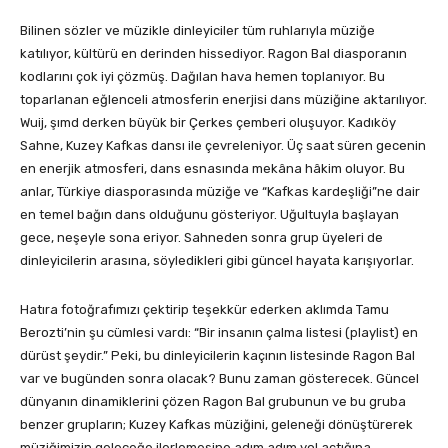
Bilinen sözler ve müzikle dinleyiciler tüm ruhlarıyla müziğe
katılıyor, kültürü en derinden hissediyor. Ragon Bal diasporanın
kodlarını çok iyi çözmüş. Dağılan hava hemen toplanıyor. Bu
toparlanan eğlenceli atmosferin enerjisi dans müziğine aktarılıyor.
Wuij, şımd derken büyük bir Çerkes çemberi oluşuyor. Kadıköy
Sahne, Kuzey Kafkas dansı ile çevreleniyor. Üç saat süren gecenin
en enerjik atmosferi, dans esnasında mekâna hâkim oluyor. Bu
anlar, Türkiye diasporasında müziğe ve “Kafkas kardeşliği”ne dair
en temel bağın dans olduğunu gösteriyor. Uğultuyla başlayan
gece, neşeyle sona eriyor. Sahneden sonra grup üyeleri de
dinleyicilerin arasına, söyledikleri gibi güncel hayata karışıyorlar.
Hatıra fotoğrafımızı çektirip teşekkür ederken aklımda Tamu
Berozti’nin şu cümlesi vardı: “Bir insanın çalma listesi (playlist) en
dürüst şeydir.” Peki, bu dinleyicilerin kaçının listesinde Ragon Bal
var ve bugünden sonra olacak? Bunu zaman gösterecek. Güncel
dünyanın dinamiklerini çözen Ragon Bal grubunun ve bu gruba
benzer grupların; Kuzey Kafkas müziğini, geleneği dönüştürerek
müziğimizin geleceğe ilerlemesine adım adım yol açtığına