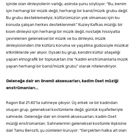
içinde olan dinleyicilerin varlığı, aslında şunu söylüyor: “Bu, benim
için herhangi bir müzik değil, herhangi bir band/müzik grubu değil.
Bu grubu desteklemeliyiz, kültürümüzün yok olmaması için bu
konuda çalışan herkes desteklenmeli.” Kuzey Kafkas müziği; bir
kısım dinleyici için herhangi bir müzik değil, nostaljik hissiyatla
çevrelenen geleneksel bir müzik ve bu dinleyici, müzik
dinleyicisinden öte kültürü koruma ve yaşatma güdüsüyle müzikal
etkinliklerde yer alıyor. Oysaki bu grup, kendini kültür ataşeliği
yapan etnografik bir topluluktan öte “kadim enstrümanlarla müzik
yapan herhangi bir band/müzik grubu” olarak nitelendiriyor.
Geleneğe dair en önemli aksesuarları, kadim Oset müziği
enstrümanları…
Ragon Bal 21.40’ta sahneye çıkıyor. Üç erkek ve bir kadından
oluşan grup, geleneksel kostümlerle değil, günlük kıyafetleriyle
sahnede. Geleneğe dair en önemli aksesuarları, kadim Oset
müziği enstrümanları. Sahnelerinin geleneksel kostümle ilişkisine
dair Tamu Berozti, şu cümleleri kuruyor: “Gerçekten halka ait olan