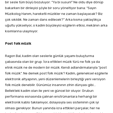
bir sesle tüm büyü bozuluyor: “Ya bi susun!” Ne oldu diye dönüp
bakarken bir dinleyici şöyle bir soru yöneltiyor bana: “Sayın
Müzikolog Hanım, hareketli müzikler ne zaman başlayacak? Biz
çok sıkıldık. Ne zaman dans edilecek?” Arka kısma yaklaştıkça
uğultu yükseliyor, o kadim büyüleyici ezgilerin etkisi, mekânın arka
kısımlarına ulaşmıyor.
Post folk müzik
Ragon Bal, kadim olan seslerle günlük yaşamı buluşturma
çabasında olan bir grup. İcra ettikleri müzik türü ne folk ya da
etnik müzik ne de modern bir müzik. Kendi adlandırmalarıyla “post
folk müzik”. Ne demek post folk müzik? Kadim, geleneksel ezgilerle
elektronik altyapının, yeni düzenlemelerin birleştiği yeni versiyon
folk müzik denebilir. Günümüz insanının zihin dünyası gibi…
Bellekteki kadim olan ile yeni ve güncel bir oluyor. Grubun
performansı esnasında çalınan enstrümanlara herhangi bir
elektronik kablo takılamıyor, dolayısıyla ses sisteminin çok iyi
olması gerekiyor. Bunun yanında icra ettikleri parçalar, her ne