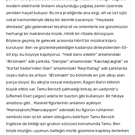
modern elektronik tınıların oluşturduğu çağdaş zemin üzerinde
yeniden hayat buluyor. Bu icra pratiğinde ana ezgi, alt ve üst üçlü
vokal harmonileriyle dikey bir derinlik kazanıyor. “Heydada
dimdada” gibi geleneksel tezahürat ve ünlemlerle ise günümüzün
herhangi bir mekânında müzik, ritmik bir ritüele dönüşüyor.
Böylece geçmiş ile gelecek arasında hibrit bir müzikal köprü
kuruluyor. Ben ve gözlemleyebildiğim kadarıyla dinleyicilerden 50-
60 kişi; bu büyüye kapılıyoruz. “Hadi dans edelim” anlamındaki
“Ærsimæm” adlı şarkıda, “Gençler” anlamındaki “Kæstæjrægtæ” ve
“Kurtat Vadisi’nden Olan” anlamındaki “Kwyrttatag” adlı şarkılarda
coşku daha da artıyor. “Ærsimæm” bu bölümde en çok alkışı alan
parça oluyor. Bu alkışta sosyal medyanın, Ragon Bal’ın klibinin
büyük etkisi var. Tamu Berozti çalmadığı birkaç an uadyndz’u
(üflemeli Oset çalgısı) adeta bir baston gibi kullanıyor. Bir hikâye
anlatıcısı gibi… Maskeli figürlerinin anlamını açıklıyor.
“Manseşkom/Mænsæşqom” adındaki bu figürün ruhlarının
sembolü olan iyi bir adam olduğunu belirtiyor Tamu Berozti.
İngilizce de bildiği için grubun sözcüsü konumunda Tamu. Ben
böyle müziğin, uyumun, belleğin mistik gizemine kapılmış ilerlerken