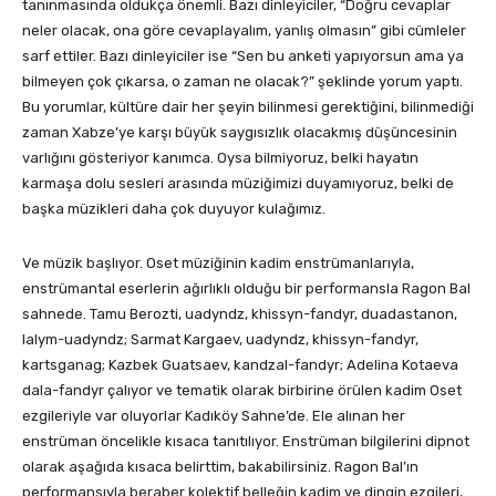
tanınmasında oldukça önemli. Bazı dinleyiciler, “Doğru cevaplar
neler olacak, ona göre cevaplayalım, yanlış olmasın” gibi cümleler
sarf ettiler. Bazı dinleyiciler ise “Sen bu anketi yapıyorsun ama ya
bilmeyen çok çıkarsa, o zaman ne olacak?” şeklinde yorum yaptı.
Bu yorumlar, kültüre dair her şeyin bilinmesi gerektiğini, bilinmediği
zaman Xabze’ye karşı büyük saygısızlık olacakmış düşüncesinin
varlığını gösteriyor kanımca. Oysa bilmiyoruz, belki hayatın
karmaşa dolu sesleri arasında müziğimizi duyamıyoruz, belki de
başka müzikleri daha çok duyuyor kulağımız.
Ve müzik başlıyor. Oset müziğinin kadim enstrümanlarıyla,
enstrümantal eserlerin ağırlıklı olduğu bir performansla Ragon Bal
sahnede. Tamu Berozti, uadyndz, khissyn-fandyr, duadastanon,
lalym-uadyndz; Sarmat Kargaev, uadyndz, khissyn-fandyr,
kartsganag; Kazbek Guatsaev, kandzal-fandyr; Adelina Kotaeva
dala-fandyr çalıyor ve tematik olarak birbirine örülen kadim Oset
ezgileriyle var oluyorlar Kadıköy Sahne’de. Ele alınan her
enstrüman öncelikle kısaca tanıtılıyor. Enstrüman bilgilerini dipnot
olarak aşağıda kısaca belirttim, bakabilirsiniz. Ragon Bal’ın
performansıyla beraber kolektif belleğin kadim ve dingin ezgileri,