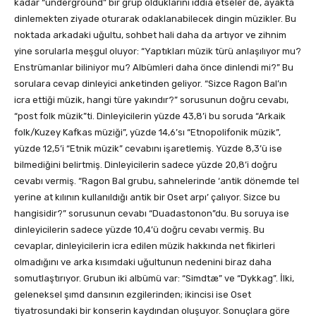
kadar “underground” bir grup olduklarını iddia etseler de, ayakta
dinlemekten ziyade oturarak odaklanabilecek dingin müzikler. Bu
noktada arkadaki uğultu, sohbet hali daha da artıyor ve zihnim
yine sorularla meşgul oluyor: “Yaptıkları müzik türü anlaşılıyor mu?
Enstrümanlar biliniyor mu? Albümleri daha önce dinlendi mi?” Bu
sorulara cevap dinleyici anketinden geliyor. “Sizce Ragon Bal’ın
icra ettiği müzik, hangi türe yakındır?” sorusunun doğru cevabı,
“post folk müzik”ti. Dinleyicilerin yüzde 43,8’i bu soruda “Arkaik
folk/Kuzey Kafkas müziği”, yüzde 14,6’sı “Etnopolifonik müzik”,
yüzde 12,5’i “Etnik müzik” cevabını işaretlemiş. Yüzde 8,3’ü ise
bilmediğini belirtmiş. Dinleyicilerin sadece yüzde 20,8’i doğru
cevabı vermiş. “Ragon Bal grubu, sahnelerinde ‘antik dönemde tel
yerine at kılının kullanıldığı antik bir Oset arpı’ çalıyor. Sizce bu
hangisidir?” sorusunun cevabı “Duadastonon”du. Bu soruya ise
dinleyicilerin sadece yüzde 10,4’ü doğru cevabı vermiş. Bu
cevaplar, dinleyicilerin icra edilen müzik hakkında net fikirleri
olmadığını ve arka kısımdaki uğultunun nedenini biraz daha
somutlaştırıyor. Grubun iki albümü var: “Simdtæ” ve “Dykkag”. İlki,
geleneksel şımd dansının ezgilerinden; ikincisi ise Oset
tiyatrosundaki bir konserin kaydından oluşuyor. Sonuçlara göre