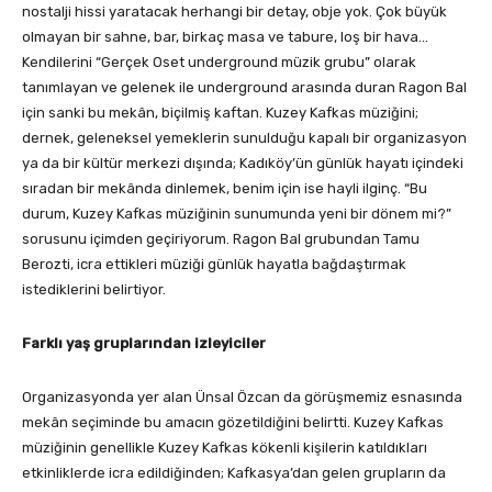
nostalji hissi yaratacak herhangi bir detay, obje yok. Çok büyük
olmayan bir sahne, bar, birkaç masa ve tabure, loş bir hava…
Kendilerini “Gerçek Oset underground müzik grubu” olarak
tanımlayan ve gelenek ile underground arasında duran Ragon Bal
için sanki bu mekân, biçilmiş kaftan. Kuzey Kafkas müziğini;
dernek, geleneksel yemeklerin sunulduğu kapalı bir organizasyon
ya da bir kültür merkezi dışında; Kadıköy’ün günlük hayatı içindeki
sıradan bir mekânda dinlemek, benim için ise hayli ilginç. “Bu
durum, Kuzey Kafkas müziğinin sunumunda yeni bir dönem mi?”
sorusunu içimden geçiriyorum. Ragon Bal grubundan Tamu
Berozti, icra ettikleri müziği günlük hayatla bağdaştırmak
istediklerini belirtiyor.
Farklı yaş gruplarından izleyiciler
Organizasyonda yer alan Ünsal Özcan da görüşmemiz esnasında
mekân seçiminde bu amacın gözetildiğini belirtti. Kuzey Kafkas
müziğinin genellikle Kuzey Kafkas kökenli kişilerin katıldıkları
etkinliklerde icra edildiğinden; Kafkasya’dan gelen grupların da