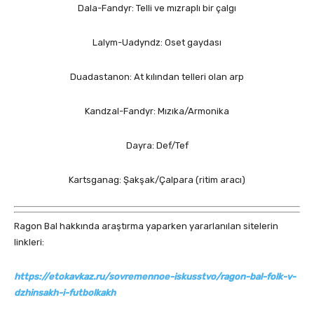
Dala-Fandyr: Telli ve mızraplı bir çalgı
Lalym-Uadyndz: Oset gaydası
Duadastanon: At kılından telleri olan arp
Kandzal-Fandyr: Mızıka/Armonika
Dayra: Def/Tef
Kartsganag: Şakşak/Çalpara (ritim aracı)
Ragon Bal hakkında araştırma yaparken yararlanılan sitelerin
linkleri:
https://etokavkaz.ru/sovremennoe-iskusstvo/ragon-bal-folk-v-
dzhinsakh-i-futbolkakh