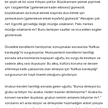
bir şeyin ek bir süse ihtiyacı yoktur. Büyükannem yemek pişirmek
için ‘razgæmttæ’ (geleneksel kadın elbisesi) giymezdi;
büyükbabam da kutsal ekmek başında dua etmek için
çerkeskasını (geleneksel erkek kıyafeti) giymezdi.” Mesajları çok
net: Egzotik görselliğe değil, müziğe odaklanın. Peki, herkes
müziğe odaklandı mı? Bunu ilerleyen saatler ve icra edilen ezgiler
gösterecek.
Öncelikle kendilerini tanıtıyorlar, konuşmaları esnasında “Kafkas
kardeşliği”ni vurguluyorlar. Müzisyenlerin kendilerini tanıttığı
esnada arka kısımlarda başlayan uğultu, bu vurgu ile kesiliyor ve
sadece alkış sesi duyuluyor. Bu alkış, kültürü koruma ve devam
ettirmeye katkı çabasında olan dinleyici için “Kafkas kardeşliği”
vurgusunun bir hayli önemli olduğunu gösteriyor.
Grubun kendini tanıttığı esnada gelen uğultu; “Bunca dinleyici bu
grubu iyi biliyor mu acaba, neden bazıları dinlemiyorlar? Acaba bu
konseri nereden duydular, grubun isminin anlamını biliyorlar mı? ”
sorularını art arda diziyor ve dinleyiciler hazırladığım anket yoluyla