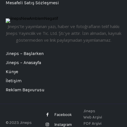
Mesafeli Satış Sözleşmesi
Jineps’te yayımlanan yazı, haber ve fotoğrafların telif hakkı
Jineps Yayıncılık ve Tic. Ltd. Şti.’ye aittir. İzin almadan, kaynak
göstermeden ve link paylaşmadan yayımlanamaz.
Jineps – Başlarken
Jineps – Anasayfa
Künye
İletişim
Reklam Başvurusu
Jineps
Facebook
Web Arşivi
© 2023 Jineps
PDF Arşivi
Instagram