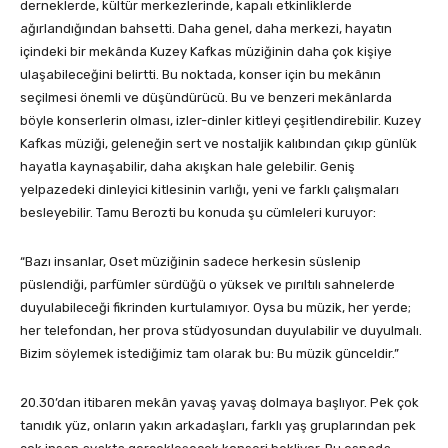
derneklerde, kültür merkezlerinde, kapalı etkinliklerde
ağırlandığından bahsetti. Daha genel, daha merkezi, hayatın
içindeki bir mekânda Kuzey Kafkas müziğinin daha çok kişiye
ulaşabileceğini belirtti. Bu noktada, konser için bu mekânın
seçilmesi önemli ve düşündürücü. Bu ve benzeri mekânlarda
böyle konserlerin olması, izler-dinler kitleyi çeşitlendirebilir. Kuzey
Kafkas müziği, geleneğin sert ve nostaljik kalıbından çıkıp günlük
hayatla kaynaşabilir, daha akışkan hale gelebilir. Geniş
yelpazedeki dinleyici kitlesinin varlığı, yeni ve farklı çalışmaları
besleyebilir. Tamu Berozti bu konuda şu cümleleri kuruyor:
“Bazı insanlar, Oset müziğinin sadece herkesin süslenip
püslendiği, parfümler sürdüğü o yüksek ve pırıltılı sahnelerde
duyulabileceği fikrinden kurtulamıyor. Oysa bu müzik, her yerde;
her telefondan, her prova stüdyosundan duyulabilir ve duyulmalı.
Bizim söylemek istediğimiz tam olarak bu: Bu müzik günceldir.”
20.30’dan itibaren mekân yavaş yavaş dolmaya başlıyor. Pek çok
tanıdık yüz, onların yakın arkadaşları, farklı yaş gruplarından pek