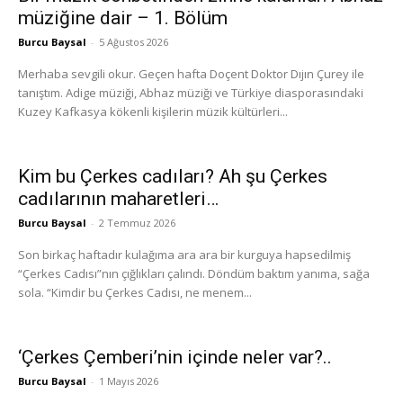
müziğine dair – 1. Bölüm
Burcu Baysal
-
5 Ağustos 2026
Merhaba sevgili okur. Geçen hafta Doçent Doktor Dıjın Çurey ile
tanıştım. Adige müziği, Abhaz müziği ve Türkiye diasporasındaki
Kuzey Kafkasya kökenli kişilerin müzik kültürleri...
Kim bu Çerkes cadıları? Ah şu Çerkes
cadılarının maharetleri…
Burcu Baysal
-
2 Temmuz 2026
Son birkaç haftadır kulağıma ara ara bir kurguya hapsedilmiş
“Çerkes Cadısı”nın çığlıkları çalındı. Döndüm baktım yanıma, sağa
sola. “Kimdir bu Çerkes Cadısı, ne menem...
‘Çerkes Çemberi’nin içinde neler var?..
Burcu Baysal
-
1 Mayıs 2026