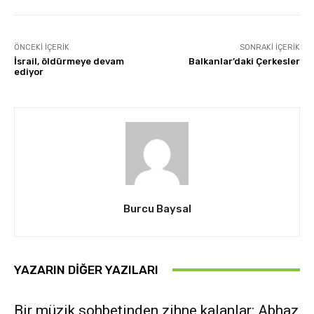
ÖNCEKI İÇERIK
SONRAKI İÇERIK
İsrail, öldürmeye devam
Balkanlar’daki Çerkesler
ediyor
Burcu Baysal
YAZARIN DIĞER YAZILARI
Bir müzik sohbetinden zihne kalanlar: Abhaz