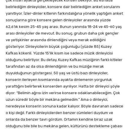
çok insan ayakta gerçekleşecek konseri bekliyor. Bu esnada
belirlediğim dinleyiciler, konsere dair belirlediğim anket sorularını
yanıtlıyor. İzler-dinler kitlenin farkındalığına yönelik yaptığım anket
sonuçlarına göre konsere gelen dinleyiciler arasında yüzde
62,6’lık kesim 25-45 yaş arası. Bunun yanında 18-24 ve 45-60 yaş
arası dinleyiciler de mevcut. Bu sonuç, grubun daha çok gençler
ve yetişkinler arasında dinlendiğini veya merak edildiğini
gösteriyor. Dinleyicilerin büyük çoğunluğu (yüzde 85) Kuzey
Kafkas kökenli. Yüzde 15’lik kısım ise sadece müzik dinleyicisi
olduğunu belirtiyor. Bu detay, Kuzey Kafkas müziğinin farklı kitleler
tarafından az da olsa dinlendiğinin ve bu müziğe merak
duyulduğunun göstergesi. 50 yaş ve üstü bazı dinleyiciler,
konserin ilerleyen kısımlarında ayakta dinlemenin yorgunluk
yarattığını belirterek konserden ayrılıyor. Hatta bir dinleyici şöyle
diyor: “Belimin ağrısı izin verirse konsere odaklanabileceğim. Çok
uzun süredir böyle bir mekâna gelmedim.” Ama o dinleyici,
neredeyse konserin sonuna kadar kalıyor. Böyle davranan sadece
o kişi değil. Farklı dinleyicilerden benzer cümleleri duydum ve
onlarda da benzer tavrı gördüm. Ortamın kendine biraz uzak
olduğunu bile bile bu mekâna gelen, kültürünü destekleme çabası