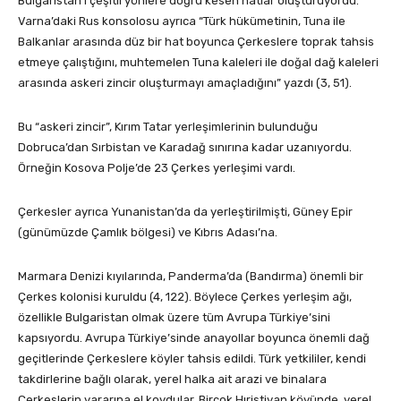
Bulgaristan’ı çeşitli yönlere doğru kesen hatlar oluşturuyordu.
Varna’daki Rus konsolosu ayrıca “Türk hükümetinin, Tuna ile
Balkanlar arasında düz bir hat boyunca Çerkeslere toprak tahsis
etmeye çalıştığını, muhtemelen Tuna kaleleri ile doğal dağ kaleleri
arasında askeri zincir oluşturmayı amaçladığını” yazdı (3, 51).
Bu “askeri zincir”, Kırım Tatar yerleşimlerinin bulunduğu
Dobruca’dan Sırbistan ve Karadağ sınırına kadar uzanıyordu.
Örneğin Kosova Polje’de 23 Çerkes yerleşimi vardı.
Çerkesler ayrıca Yunanistan’da da yerleştirilmişti, Güney Epir
(günümüzde Çamlık bölgesi) ve Kıbrıs Adası’na.
Marmara Denizi kıyılarında, Panderma’da (Bandırma) önemli bir
Çerkes kolonisi kuruldu (4, 122). Böylece Çerkes yerleşim ağı,
özellikle Bulgaristan olmak üzere tüm Avrupa Türkiye’sini
kapsıyordu. Avrupa Türkiye’sinde anayollar boyunca önemli dağ
geçitlerinde Çerkeslere köyler tahsis edildi. Türk yetkililer, kendi
takdirlerine bağlı olarak, yerel halka ait arazi ve binalara
Çerkeslerin yararına el koydular. Birçok Hıristiyan köyünde, yerel