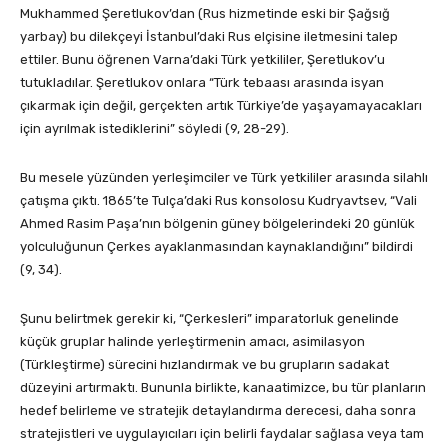
Mukhammed Şeretlukov’dan (Rus hizmetinde eski bir Şağsığ
yarbay) bu dilekçeyi İstanbul’daki Rus elçisine iletmesini talep
ettiler. Bunu öğrenen Varna’daki Türk yetkililer, Şeretlukov’u
tutukladılar. Şeretlukov onlara “Türk tebaası arasında isyan
çıkarmak için değil, gerçekten artık Türkiye’de yaşayamayacakları
için ayrılmak istediklerini” söyledi (9, 28-29).
Bu mesele yüzünden yerleşimciler ve Türk yetkililer arasında silahlı
çatışma çıktı. 1865’te Tulça’daki Rus konsolosu Kudryavtsev, “Vali
Ahmed Rasim Paşa’nın bölgenin güney bölgelerindeki 20 günlük
yolculuğunun Çerkes ayaklanmasından kaynaklandığını” bildirdi
(9, 34).
Şunu belirtmek gerekir ki, “Çerkesleri” imparatorluk genelinde
küçük gruplar halinde yerleştirmenin amacı, asimilasyon
(Türkleştirme) sürecini hızlandırmak ve bu grupların sadakat
düzeyini artırmaktı. Bununla birlikte, kanaatimizce, bu tür planların
hedef belirleme ve stratejik detaylandırma derecesi, daha sonra
stratejistleri ve uygulayıcıları için belirli faydalar sağlasa veya tam