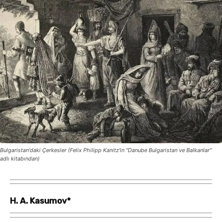
Bulgaristan'daki Çerkesler (Felix Philipp Kanitz'in "Danube Bulgaristan ve Balkanlar"
adlı kitabından)
H. A. Kasumov*