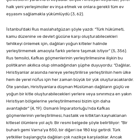
halk yeni yerleşimciler ev inşa etmek ve onlara gerekli tüm ev
eşyasını sağlamakla yükümlüydü (3, 62).
İstanbul’daki Rus maslahatgüzarı şöyle yazdı: “Türk hükümeti,
kamu düzenine ve devlet gücüne karşı oluşturabilecekleri
tehlikeyi önlemek için, dağlıları yoğun kitleler halinde
yerleştirmemek amacıyla farklı yerlere taşımak istiyor” (5, 356).
Rus temsilci, Kafkas göçmenlerinin yerleştirilmesine ilişkin bu
politikanın akıllıca olup olmadığından şüphe duyuyordu: “Dağlılar,
Hıristiyanlar arasında nereye yerleştirilirse yerleştirilsin hem ülke
hem de yerel nüfus için her zaman büyük bir yük oluşturacaklardır.
Öte yandan, Hıristiyanlara düşman Müslüman dağlıların güçlü ve
yoğun bir kitle oluşturabilecekleri yerlere veya sınırımıza en yakın
Hıristiyan bölgelerine yerleştirilmemesi bizim için daha
avantajlıdır” (4, 19). Osmanlı İmparatorluğu’nda Kafkas
göçmenlerinin yerleştirilmesi, hastalık ve kıtlıktan kaynaklanan
kitlesel ölümlere yol açtı. Bir resmi belgede şöyle belirtiliyor: “Bir
buharlı gemi Varna’ya 850, bir diğeri ise 180 kişi getirdi. Türk
yetkililer başlangıçta dağlıları çok nazikçe karşıladılar. Ancak