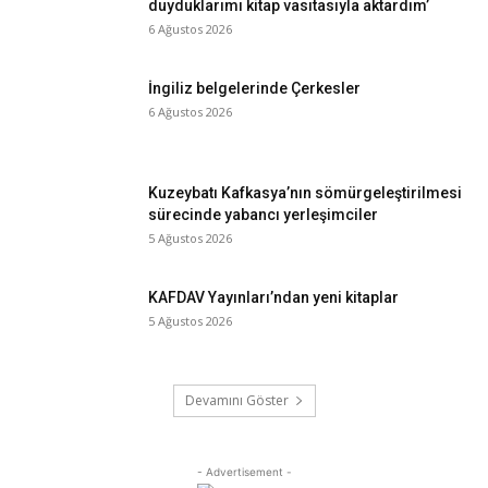
duyduklarımı kitap vasıtasıyla aktardım’
6 Ağustos 2026
İngiliz belgelerinde Çerkesler
6 Ağustos 2026
Kuzeybatı Kafkasya’nın sömürgeleştirilmesi
sürecinde yabancı yerleşimciler
5 Ağustos 2026
KAFDAV Yayınları’ndan yeni kitaplar
5 Ağustos 2026
Devamını Göster
- Advertisement -