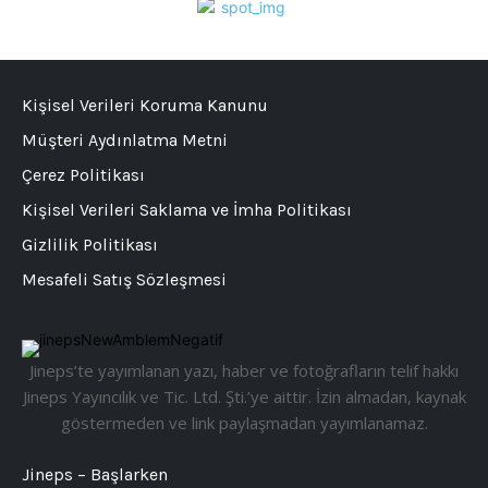
Kişisel Verileri Koruma Kanunu
Müşteri Aydınlatma Metni
Çerez Politikası
Kişisel Verileri Saklama ve İmha Politikası
Gizlilik Politikası
Mesafeli Satış Sözleşmesi
Jineps’te yayımlanan yazı, haber ve fotoğrafların telif hakkı
Jineps Yayıncılık ve Tic. Ltd. Şti.’ye aittir. İzin almadan, kaynak
göstermeden ve link paylaşmadan yayımlanamaz.
Jineps – Başlarken