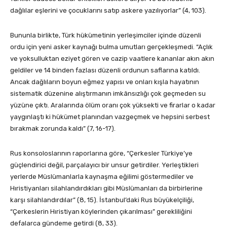
dağlılar eşlerini ve çocuklarını satıp askere yazılıyorlar” (4, 103).
Bununla birlikte, Türk hükümetinin yerleşimciler içinde düzenli
ordu için yeni asker kaynağı bulma umutları gerçekleşmedi. “Açlık
ve yoksulluktan eziyet gören ve cazip vaatlere kananlar akın akın
geldiler ve 14 binden fazlası düzenli ordunun saflarına katıldı.
Ancak dağlıların boyun eğmez yapısı ve onları kışla hayatının
sistematik düzenine alıştırmanın imkânsızlığı çok geçmeden su
yüzüne çıktı. Aralarında ölüm oranı çok yüksekti ve firarlar o kadar
yaygınlaştı ki hükümet planından vazgeçmek ve hepsini serbest
bırakmak zorunda kaldı” (7, 16-17).
Rus konsoloslarının raporlarına göre, “Çerkesler Türkiye’ye
güçlendirici değil, parçalayıcı bir unsur getirdiler. Yerleştikleri
yerlerde Müslümanlarla kaynaşma eğilimi göstermediler ve
Hıristiyanları silahlandırdıkları gibi Müslümanları da birbirlerine
karşı silahlandırdılar” (8, 15). İstanbul’daki Rus büyükelçiliği,
“Çerkeslerin Hıristiyan köylerinden çıkarılması” gerekliliğini
defalarca gündeme getirdi (8, 33).