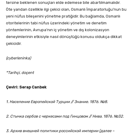
tersine beklenen sonuçları elde edemese bile abartılmamalıdır.
Öte yandan özellikle ilgi çekici olan, Osmanlı İmparatorluğu’nun bu
yeni nüfus bileşenini yönetme pratiğidir. Bu bağlamda, Osmanlı
otoritelerinin tabi nüfus üzerindeki yönetim ve denetim
yöntemlerinin, Avrupa’nın iç yönetim ve dış kolonizasyon
deneyimlerinin etkisiyle nasıl dönüştüğü konusu oldukça dikkat
çekicidir.
(cyberleninka)
*Tarihçi, doçent
Çeviri: Serap Canbek
1. Население Европейской Турции // Знание. 1876. №8.
2. Стычка сербов с черкесами под Гинцовом // Нива. 1876. №32.
3. Архив внешней политики российской империи (далее –