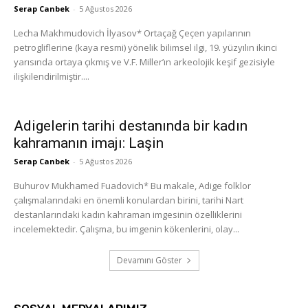
Serap Canbek
-
5 Ağustos 2026
Lecha Makhmudovich İlyasov* Ortaçağ Çeçen yapılarının
petrogliflerine (kaya resmi) yönelik bilimsel ilgi, 19. yüzyılın ikinci
yarısında ortaya çıkmış ve V.F. Miller’ın arkeolojik keşif gezisiyle
ilişkilendirilmiştir....
Adigelerin tarihi destanında bir kadın
kahramanın imajı: Laşin
Serap Canbek
-
5 Ağustos 2026
Buhurov Mukhamed Fuadovich* Bu makale, Adige folklor
çalışmalarındaki en önemli konulardan birini, tarihi Nart
destanlarındaki kadın kahraman imgesinin özelliklerini
incelemektedir. Çalışma, bu imgenin kökenlerini, olay...
Devamını Göster