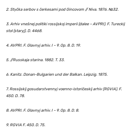
2. Styčka serbov s čerkesami pod Gincovom // Niva. 1876. №32.
3. Arhiv vnešnej politiki rossijskoj imperii (dalee – AVPRI). F. Tureckij
stol (staryj). D. 4468.
4. AVPRI. F. Glavnyj arhiv. I – 9. Op. 8. D. 19.
5. //Russkaja starina. 1882. T. 33.
6. Kanitz. Donan-Bulgarien und der Balkan. Leipzig. 1875.
7. Rossijskij gosudarstvennyj voenno-istoričeskij arhiv (RGVIA). F.
450. D. 78.
8. AVPRI. F. Glavnyj arhiv. I – 9. Op. 8. D. 8.
9. RGVIA F. 450. D. 75.