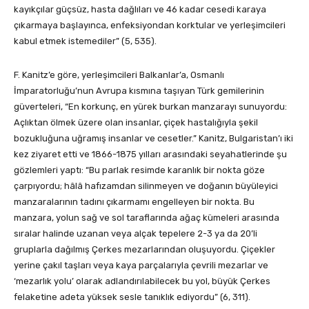
kayıkçılar güçsüz, hasta dağlıları ve 46 kadar cesedi karaya
çıkarmaya başlayınca, enfeksiyondan korktular ve yerleşimcileri
kabul etmek istemediler” (5, 535).
F. Kanitz’e göre, yerleşimcileri Balkanlar’a, Osmanlı
İmparatorluğu’nun Avrupa kısmına taşıyan Türk gemilerinin
güverteleri, “En korkunç, en yürek burkan manzarayı sunuyordu:
Açlıktan ölmek üzere olan insanlar, çiçek hastalığıyla şekil
bozukluğuna uğramış insanlar ve cesetler.” Kanitz, Bulgaristan’ı iki
kez ziyaret etti ve 1866-1875 yılları arasındaki seyahatlerinde şu
gözlemleri yaptı: “Bu parlak resimde karanlık bir nokta göze
çarpıyordu; hâlâ hafızamdan silinmeyen ve doğanın büyüleyici
manzaralarının tadını çıkarmamı engelleyen bir nokta. Bu
manzara, yolun sağ ve sol taraflarında ağaç kümeleri arasında
sıralar halinde uzanan veya alçak tepelere 2-3 ya da 20’li
gruplarla dağılmış Çerkes mezarlarından oluşuyordu. Çiçekler
yerine çakıl taşları veya kaya parçalarıyla çevrili mezarlar ve
‘mezarlık yolu’ olarak adlandırılabilecek bu yol, büyük Çerkes
felaketine adeta yüksek sesle tanıklık ediyordu” (6, 311).