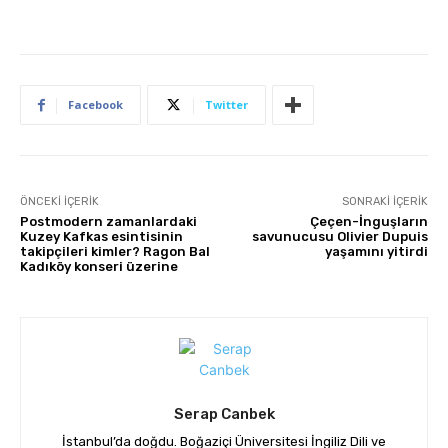
Facebook
Twitter
ÖNCEKI İÇERIK
SONRAKI İÇERIK
Postmodern zamanlardaki
Çeçen-İnguşların
Kuzey Kafkas esintisinin
savunucusu Olivier Dupuis
takipçileri kimler? Ragon Bal
yaşamını yitirdi
Kadıköy konseri üzerine
Serap Canbek
İstanbul’da doğdu. Boğaziçi Üniversitesi İngiliz Dili ve