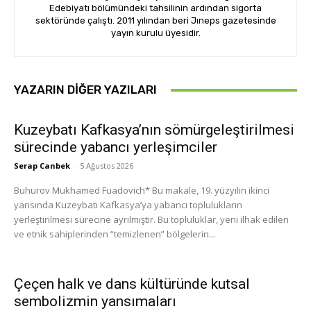
Edebiyatı bölümündeki tahsilinin ardından sigorta
sektöründe çalıştı. 2011 yılından beri Jıneps gazetesinde
yayın kurulu üyesidir.
YAZARIN DIĞER YAZILARI
Kuzeybatı Kafkasya’nın sömürgeleştirilmesi
sürecinde yabancı yerleşimciler
Serap Canbek
-
5 Ağustos 2026
Buhurov Mukhamed Fuadovich* Bu makale, 19. yüzyılın ikinci
yarısında Kuzeybatı Kafkasya’ya yabancı toplulukların
yerleştirilmesi sürecine ayrılmıştır. Bu topluluklar, yeni ilhak edilen
ve etnik sahiplerinden “temizlenen” bölgelerin...
Çeçen halk ve dans kültüründe kutsal
sembolizmin yansımaları