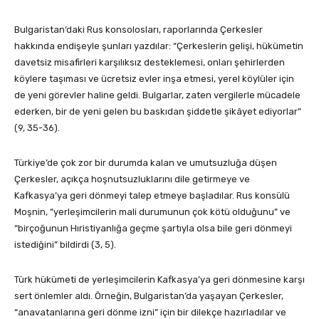
Bulgaristan’daki Rus konsolosları, raporlarında Çerkesler
hakkında endişeyle şunları yazdılar: “Çerkeslerin gelişi, hükümetin
davetsiz misafirleri karşılıksız desteklemesi, onları şehirlerden
köylere taşıması ve ücretsiz evler inşa etmesi, yerel köylüler için
de yeni görevler haline geldi. Bulgarlar, zaten vergilerle mücadele
ederken, bir de yeni gelen bu baskıdan şiddetle şikâyet ediyorlar”
(9, 35-36).
Türkiye’de çok zor bir durumda kalan ve umutsuzluğa düşen
Çerkesler, açıkça hoşnutsuzluklarını dile getirmeye ve
Kafkasya’ya geri dönmeyi talep etmeye başladılar. Rus konsülü
Moşnin, “yerleşimcilerin mali durumunun çok kötü olduğunu” ve
“birçoğunun Hıristiyanlığa geçme şartıyla olsa bile geri dönmeyi
istediğini” bildirdi (3, 5).
Türk hükümeti de yerleşimcilerin Kafkasya’ya geri dönmesine karşı
sert önlemler aldı. Örneğin, Bulgaristan’da yaşayan Çerkesler,
“anavatanlarına geri dönme izni” için bir dilekçe hazırladılar ve