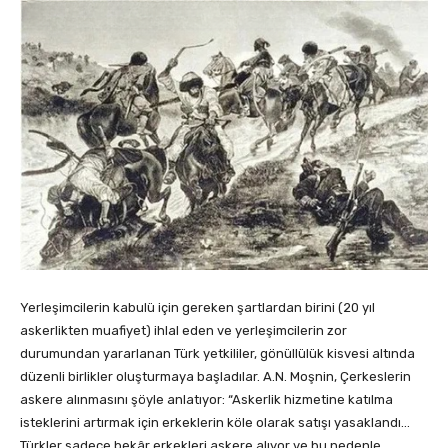
Yerleşimcilerin kabulü için gereken şartlardan birini (20 yıl
askerlikten muafiyet) ihlal eden ve yerleşimcilerin zor
durumundan yararlanan Türk yetkililer, gönüllülük kisvesi altında
düzenli birlikler oluşturmaya başladılar. A.N. Moşnin, Çerkeslerin
askere alınmasını şöyle anlatıyor: “Askerlik hizmetine katılma
isteklerini artırmak için erkeklerin köle olarak satışı yasaklandı…
Türkler sadece bekâr erkekleri askere alıyor ve bu nedenle