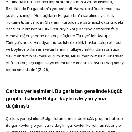
Yarımadası’na, Osmanlı İmparatorluğu’nun Avrupa kısmına,
özellikle de Bulgaristan’a yerleştirildi. Varna’daki Rus konsolosu
şöyle yazmıştı: “Bu dağlıların Bulgaristan’a sürülmesiyle Türk
hükümeti, bir yandan Slavların kurtuluş ve bağımsızlık yönündeki
her türlü hareketini Türk unsuruyla karşı karşıya getirerek felç
etmeyi, diğer yandan da karşı güçlerin Türkiye’den Avrupa
Türkiye’sindeki Hıristiyan nüfus için özerklik hakları talep etmesi
ve böylece onları anavatanlarının mülkiyet hakkından sonsuza
dek mahrum bırakması durumunda, Müslüman nüfusun Hıristiyan
nüfusa karşı eşitliğini veya mümkünse çoğunluk oyunu sağlamayı
amaçlamaktadır” (3, 98).
Çerkes yerleşimleri, Bulgaristan genelinde küçük
gruplar halinde Bulgar köyleriyle yan yana
dağılmıştı
Çerkes yerleşimleri, Bulgaristan genelinde küçük gruplar halinde
Bulgar köyleriyle yan yana dağılmıştı. Köyler, konumları itibariyle