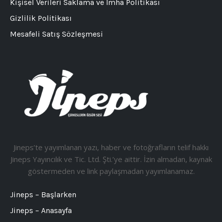
Kişisel Verileri Saklama ve İmha Politikası
Gizlilik Politikası
Mesafeli Satış Sözleşmesi
Jineps’te yayımlanan yazı, haber ve fotoğrafların telif hakkı
Jineps Yayıncılık ve Tic. Ltd. Şti.’ye aittir. İzin almadan, kaynak
göstermeden ve link paylaşmadan yayımlanamaz.
Jineps – Başlarken
Jineps – Anasayfa