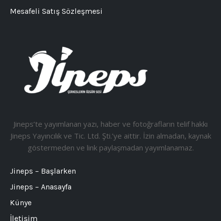
Mesafeli Satış Sözleşmesi
Jineps’te yayımlanan yazı, haber ve fotoğrafların telif hakkı
Jineps Yayıncılık ve Tic. Ltd. Şti.’ye aittir. İzin almadan, kaynak
göstermeden ve link paylaşmadan yayımlanamaz.
Jineps – Başlarken
Jineps – Anasayfa
Künye
İletişim