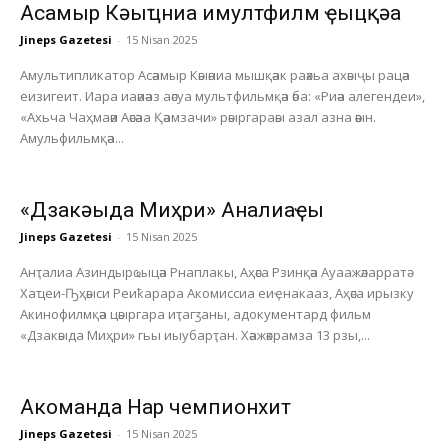
Асҭамыр Кәыҵниа имултфилм ҿыцқәа
Jineps Gazetesi
-
15 Nisan 2025
Амультипликатор Асәамыр Кәыәниа мышқәак раәхьа ахәыҷы рацәа
еизигеит. Иара иаәиәаз аәсуа мультфильмқәа әба: «Риәа алегендеи»,
«Ахьча Чаҳмаәи Аәсәаа Қәамзачи» рәыргараәы азал азна әәын.
Амульфильмқәа...
«Дзакәыда Миҳри» Анҭалиаҿы
Jineps Gazetesi
-
15 Nisan 2025
Анҭалиа Азиндырҩыцәа Рнаплакы, Аҳәса Рзинқәа Ауаажәларратә
Хаҵеи-Ҧҳәыси Реиҟарара Акомиссиа еиҿнакааз, Аҳәса ирызку
Акинофилмқәа цәыргара иҭагӡаны, адокументард фильм
«Дзакәыда Миҳри» гьы иыубарҭан. Хәажәкрамза 13 рзы,...
Акоманда Нарҭ чемпионхит
Jineps Gazetesi
-
15 Nisan 2025