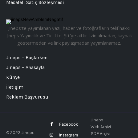
Mesafeli Satış Sözleşmesi
Jineps’te yayımlanan yazı, haber ve fotoğrafların telif hakkı
Jineps Yayıncılık ve Tic. Ltd. Şti.’ye aittir. İzin almadan, kaynak
göstermeden ve link paylaşmadan yayımlanamaz.
Jineps – Başlarken
Jineps – Anasayfa
Künye
İletişim
Reklam Başvurusu
Jineps
Facebook
Web Arşivi
© 2023 Jineps
PDF Arşivi
Instagram