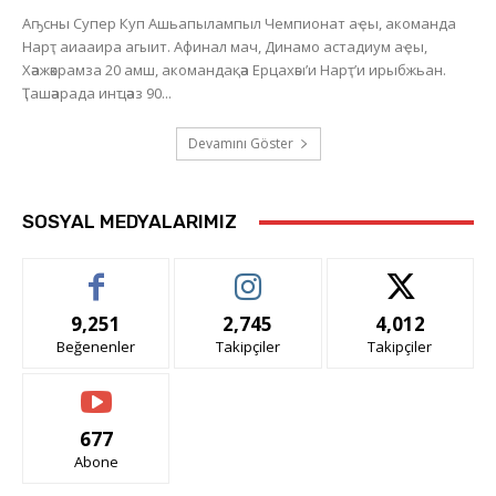
Аҧсны Супер Куп Ашьапылампыл Чемпионат аҿы, акоманда
Нарҭ аиааира агыит. Афинал мач, Динамо астадиум аҿы,
Хәажәкрамза 20 амш, акомандақәа Ерцахәы’и Нарҭ’и ирыбжьан.
Ҭашәарада инҵәаз 90...
Devamını Göster
SOSYAL MEDYALARIMIZ
9,251
2,745
4,012
Beğenenler
Takipçiler
Takipçiler
677
Abone