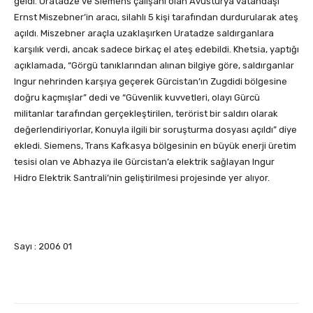
geldi. Uratadze ve Siemens çalışanı olan Avusturya vatandaşı
Ernst Miszebner’in aracı, silahlı 5 kişi tarafından durdurularak ateş
açıldı. Miszebner araçla uzaklaşırken Uratadze saldırganlara
karşılık verdi, ancak sadece birkaç el ateş edebildi. Khetsia, yaptığı
açıklamada, “Görgü tanıklarından alınan bilgiye göre, saldırganlar
Ingur nehrinden karşıya geçerek Gürcistan’ın Zugdidi bölgesine
doğru kaçmışlar” dedi ve “Güvenlik kuvvetleri, olayı Gürcü
militanlar tarafından gerçekleştirilen, terörist bir saldırı olarak
değerlendiriyorlar, Konuyla ilgili bir soruşturma dosyası açıldı” diye
ekledi. Siemens, Trans Kafkasya bölgesinin en büyük enerji üretim
tesisi olan ve Abhazya ile Gürcistan’a elektrik sağlayan Ingur
Hidro Elektrik Santrali’nin geliştirilmesi projesinde yer alıyor.
Sayı : 2006 01