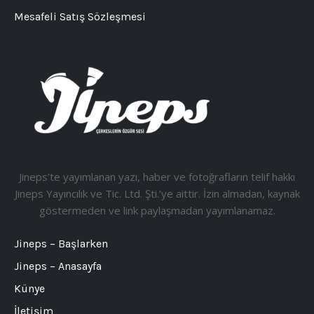
Mesafeli Satış Sözleşmesi
Jineps’te yayımlanan yazı, haber ve fotoğrafların telif hakkı
Jineps Yayıncılık ve Tic. Ltd. Şti.’ye aittir. İzin almadan, kaynak
göstermeden ve link paylaşmadan yayımlanamaz.
Jineps – Başlarken
Jineps – Anasayfa
Künye
İletişim