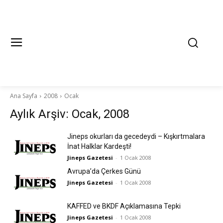
Ana Sayfa
2008
Ocak
Aylık Arşiv: Ocak, 2008
Jineps okurları da gecedeydi – Kışkırtmalara
İnat Halklar Kardeşti!
Jineps Gazetesi
-
1 Ocak 2008
Avrupa’da Çerkes Günü
Jineps Gazetesi
-
1 Ocak 2008
KAFFED ve BKDF Açıklamasına Tepki
Jineps Gazetesi
-
1 Ocak 2008