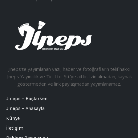
Jineps’te yayımlanan yazı, haber ve fotoğrafların telif hakkı
Jineps Yayıncılık ve Tic. Ltd. Şti.’ye aittir. İzin almadan, kaynak
göstermeden ve link paylaşmadan yayımlanamaz.
Jineps – Başlarken
Jineps – Anasayfa
Künye
İletişim
Reklam Başvurusu