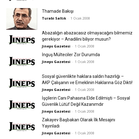
Thamade Bakışı
Turabi Saltık
-
1 Ocak 2008
Abazalığın abazacasız olmayacağını bilmemiz
gerekiyor – Anadilini biliyor musun?
Jineps Gazetesi
-
1 Ocak 2008
İnguş Mülteciler Zor Durumda
Jineps Gazetesi
-
1 Ocak 2008
Sosyal güvenlikte haklara saldırı hazırlığı –
AKP Çalışanın ve Emeklinin Haklarına Göz Dikti!
Jineps Gazetesi
-
1 Ocak 2008
İşçilerin Canı Pahasına Elde Edilmişti – Sosyal
Güvenlik Lütüf Değil Kazanımdır
Jineps Gazetesi
-
1 Ocak 2008
Zakayev Başbakan Olarak İlk Mesajını
Yayınladı
Jineps Gazetesi
-
1 Ocak 2008