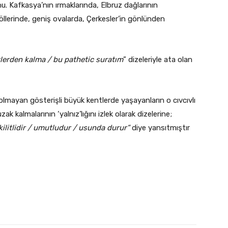
nu. Kafkasya’nın ırmaklarında, Elbruz dağlarının
öllerinde, geniş ovalarda, Çerkesler’in gönlünden
tlerden kalma / bu pathetic suratım
” dizeleriyle ata olan
mayan gösterişli büyük kentlerde yaşayanların o cıvcıvlı
k kalmalarının ‘yalnız’lığını izlek olarak dizelerine;
kilitlidir / umutludur / usunda durur”
diye yansıtmıştır