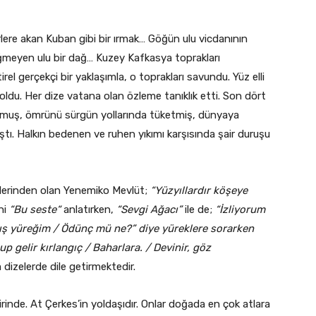
erlere akan Kuban gibi bir ırmak… Göğün ulu vicdanının
meyen ulu bir dağ… Kuzey Kafkasya toprakları
tirel gerçekçi bir yaklaşımla, o toprakları savundu. Yüz elli
ir oldu. Her dize vatana olan özleme tanıklık etti. Son dört
 bulmuş, ömrünü sürgün yollarında tüketmiş, dünyaya
tı. Halkın bedenen ve ruhen yıkımı karşısında şair duruşu
mlerinden olan Yenemiko Mevlüt;
“Yüzyıllardır köşeye
ni
“Bu seste“
anlatırken,
“Sevgi Ağacı”
ile de;
“İzliyorum
mış yüreğim / Ödünç mü ne?” diye yüreklere sorarken
p gelir kırlangıç / Baharlara. / Devinir, göz
dizelerde dile getirmektedir.
iirinde. At Çerkes’in yoldaşıdır. Onlar doğada en çok atlara