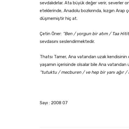
sevdalıdırlar. Ata büyük değer verir, severler o
eteklerinde, Anadolu bozkırında, kızgın Arap ç
düşmemiştir hiç at.
Çetin Öner:
“Ben / yorgun bir atım / Taa Hiti
sevdasını seslendirmektedir.
Thatsı Tamer, Ana vatandan uzak kendisinin ol
yaşamın içerisinde olsalar bile Ana vatandan uza
“tutuktu / mecburen / ve hep bir yanı ağır / 
Sayı : 2008 07