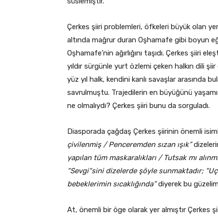
süslemiştir.
Çerkes şiiri problemleri, öfkeleri büyük olan y
altında mağrur duran Oşhamafe gibi boyun eğ
Oşhamafe’nin ağırlığını taşıdı. Çerkes şiiri eleş
yıldır sürgünle yurt özlemi çeken halkın dili şi
yüz yıl halk, kendini kanlı savaşlar arasında
savrulmuştu. Trajedilerin en büyüğünü yaşamış
ne olmalıydı? Çerkes şiiri bunu da sorguladı.
Diasporada çağdaş Çerkes şiirinin önemli isi
çivilenmiş / Penceremden sızan ışık”
dizeleri
yapılan tüm maskaralıkları / Tutsak mı alın
“Sevgi“sini dizelerde şöyle sunmaktadır; “Uçu
bebeklerimin sıcaklığında”
diyerek bu güzelim 
At, önemli bir öge olarak yer almıştır Çerkes ş