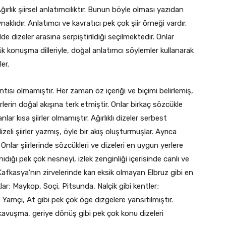
ırlık şiirsel anlatımcılıktır. Bunun böyle olması yazıdan
klıdır. Anlatımcı ve kavratıcı pek çok şiir örneği vardır.
lde dizeler arasına serpiştirildiği seçilmektedir. Onlar
 konuşma dilleriyle, doğal anlatımcı söylemler kullanarak
er.
tısı olmamıştır. Her zaman öz içeriği ve biçimi belirlemiş,
irlerin doğal akışına terk etmiştir. Onlar birkaç sözcükle
nlar kısa şiirler olmamıştır. Ağırlıklı dizeler serbest
eli şiirler yazmış, öyle bir akış oluşturmuşlar. Ayrıca
. Onlar şiirlerinde sözcükleri ve dizeleri en uygun yerlere
ığı pek çok nesneyi, izlek zenginliği içerisinde canlı ve
afkasya’nın zirvelerinde karı eksik olmayan Elbruz gibi en
lar; Maykop, Soçi, Pitsunda, Nalçik gibi kentler;
 Yamçı, At gibi pek çok öge dizgelere yansıtılmıştır.
kavuşma, geriye dönüş gibi pek çok konu dizeleri