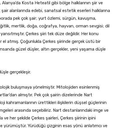
lanya’da Kosta Heteatil gibi bölge halklarının şiir ve
 şair alanlarında edebi, sanatsal estetik eserleri halklarına
orada pek çok şair; yurt özlemi, sürgün, kavuşma,
iğitlik, mertlik, doğa, coğrafya, hayvan, orman sevgisi; dil
yansıtmıştır. Çerkes şiiri tek düze değildir. Her konu
ler el atmış. Çoğunlukla Çerkes şiirinde gerçek üstü bir
. İnsanda güzel düşler, altın gerçekler, yeni yaşama düşle
üşle gerçekleşir.
tolojik buluşmaya yönelmiştir. Mitolojiden esinlenmiş
rtlar’dan almıştır. Pek çok şairin dizelerinde Nart
loji kahramanlarının ürettikleri ilişkilerin düşsel güçlerinin
n imgeleri arasında seçebiliriz. Nart destanlarındaki imge ve
a ve her şekilde Çerkes şairleri, Çerkes şiirinin ipini
de yürümüştür. Yürüdüğü çizginin esas yönü anlatımcı ve