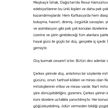
Meşbaş’e İshak, Dağıstan’da Resul Hamzatov, A
edebiyatlarının bu ünlü kişileri ve daha pek çok
kazandırmışlardır. Hem Kafkasya’da hem diasp
buluşma, hasret, direniş, özgürlük savaşları, y
ve asimilasyon gibi pek çok konuları dizelerine 
üzerine ve şiirin girebileceği tüm alanlara şair
hayal gücü ile güçlü bir düş, gerçekle iç içedir
girmiştir.
Düş kurmak cesaret ister. Bütün dev adımlar d
Çerkes şiirinde düş, anlatımcı bir söylemle mi
gücünü, onun tarihsel kökleri ve mirası olan Na
mitolojilerinin etkisi ve mirası vardır. Nart mito
şiire dönüşebilirliğini, gizemini, Çerkes şiirini
ironi dizelere ustalıkla yansıtılmıştır. Her konud
göğüsleyebilmiş, ödün vermeden bildiği çizgi