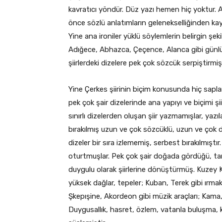
kavratıcı yöndür. Düz yazı hemen hiç yoktur. Ağ
önce sözlü anlatımların gelenekselliğinden kayna
Yine ana ironiler yüklü söylemlerin belirgin şeki
Adığece, Abhazca, Çeçence, Alanca gibi günlük
şiirlerdeki dizelere pek çok sözcük serpiştirmişl
Yine Çerkes şiirinin biçim konusunda hiç saplan
pek çok şair dizelerinde ana yapıyı ve biçimi şi
sınırlı dizelerden oluşan şiir yazmamışlar, yazıla
bırakılmış uzun ve çok sözcüklü, uzun ve çok diz
dizeler bir sıra izlememiş, serbest bırakılmıştır
oturtmuşlar. Pek çok şair doğada gördüğü, tanıd
duygulu olarak şiirlerine dönüştürmüş. Kuzey K
yüksek dağlar, tepeler; Kuban, Terek gibi ırmak
Şkepışine, Akordeon gibi müzik araçları; Kama,
Duygusallık, hasret, özlem, vatanla buluşma, 