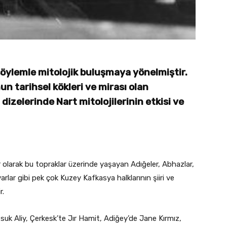
 söylemle mitolojik buluşmaya yönelmiştir.
n tarihsel kökleri ve mirası olan
 dizelerinde Nart mitolojilerinin etkisi ve
yetler olarak bu topraklar üzerinde yaşayan Adığeler, Abhazlar,
varlar gibi pek çok Kuzey Kafkasya halklarının şiiri ve
r.
k Aliy, Çerkesk’te Jır Hamit, Adiğey’de Jane Kırmız,