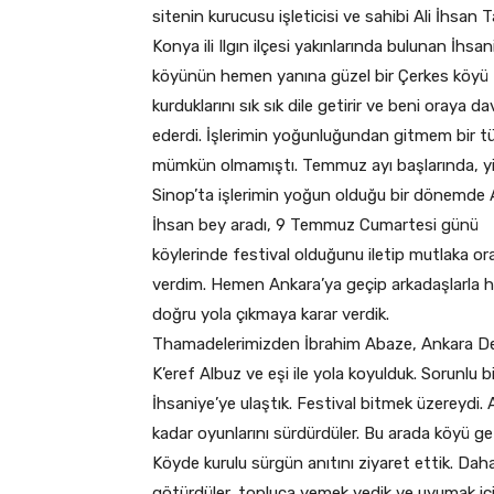
sitenin kurucusu işleticisi ve sahibi Ali İhsan Ta
Konya ili Ilgın ilçesi yakınlarında bulunan İhsan
köyünün hemen yanına güzel bir Çerkes köyü
kurduklarını sık sık dile getirir ve beni oraya d
ederdi. İşlerimin yoğunluğundan gitmem bir tü
mümkün olmamıştı. Temmuz ayı başlarında, y
Sinop’ta işlerimin yoğun olduğu bir dönemde A
İhsan bey aradı, 9 Temmuz Cumartesi günü
köylerinde festival olduğunu iletip mutlaka ora
verdim. Hemen Ankara’ya geçip arkadaşlarla h
doğru yola çıkmaya karar verdik.
Thamadelerimizden İbrahim Abaze, Ankara Der
K’eref Albuz ve eşi ile yola koyulduk. Sorunlu
İhsaniye’ye ulaştık. Festival bitmek üzereydi. 
kadar oyunlarını sürdürdüler. Bu arada köyü ge
Köyde kurulu sürgün anıtını ziyaret ettik. Daha
götürdüler, topluca yemek yedik ve uyumak için