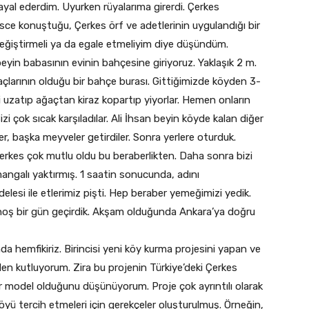
al ederdim. Uyurken rüyalarıma girerdi. Çerkes
sce konuştuğu, Çerkes örf ve adetlerinin uygulandığı bir
değiştirmeli ya da egale etmeliyim diye düşündüm.
eyin babasının evinin bahçesine giriyoruz. Yaklaşık 2 m.
ağaçlarının olduğu bir bahçe burası. Gittiğimizde köyden 3-
ini uzatıp ağaçtan kiraz kopartıp yiyorlar. Hemen onların
Bizi çok sıcak karşıladılar. Ali İhsan beyin köyde kalan diğer
r, başka meyveler getirdiler. Sonra yerlere oturduk.
i. Herkes çok mutlu oldu bu beraberlikten. Daha sonra bizi
angalı yaktırmış. 1 saatin sonucunda, adını
lesi ile etlerimiz pişti. Hep beraber yemeğimizi yedik.
a hoş bir gün geçirdik. Akşam olduğunda Ankara’ya doğru
da hemfikiriz. Birincisi yeni köy kurma projesini yapan ve
den kutluyorum. Zira bu projenin Türkiye’deki Çerkes
ir model olduğunu düşünüyorum. Proje çok ayrıntılı olarak
yü tercih etmeleri için gerekçeler oluşturulmuş. Örneğin,