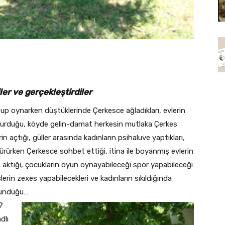
…
iler ve gerçekleştirdiler
şup oynarken düştüklerinde Çerkesce ağladıkları, evlerin
oturduğu, köyde gelin-damat herkesin mutlaka Çerkes
açtığı, güller arasında kadınların psihaluve yaptıkları,
ürürken Çerkesce sohbet ettiği, itina ile boyanmış evlerin
yun aktığı, çocukların oyun oynayabileceği spor yapabileceği
rin zexes yapabilecekleri ve kadınların sıkıldığında
lunduğu…
?
dlı