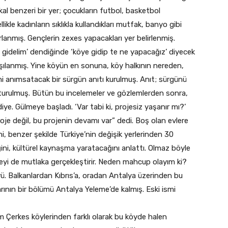
kal benzeri bir yer; çocukların futbol, basketbol
ikle kadınların sıklıkla kullandıkları mutfak, banyo gibi
rlanmış. Gençlerin zexes yapacakları yer belirlenmiş.
ye gidelim’ dendiğinde ‘köye gidip te ne yapacağız’ diyecek
rşılanmış. Yine köyün en sonuna, köy halkının nereden,
i anımsatacak bir sürgün anıtı kurulmuş. Anıt; sürgünü
uşturulmuş. Bütün bu incelemeler ve gözlemlerden sonra,
diye. Gülmeye başladı. ‘Var tabi ki, projesiz yaşanır mı?’
roje değil, bu projenin devamı var” dedi. Boş olan evlere
 benzer şekilde Türkiye’nin değişik yerlerinden 30
ini, kültürel kaynaşma yaratacağını anlattı. Olmaz böyle
eyi de mutlaka gerçekleştirir. Neden mahcup olayım ki?
ü. Balkanlardan Kıbrıs’a, oradan Antalya üzerinden bu
ının bir bölümü Antalya Yeleme’de kalmış. Eski ismi
Çerkes köylerinden farklı olarak bu köyde halen