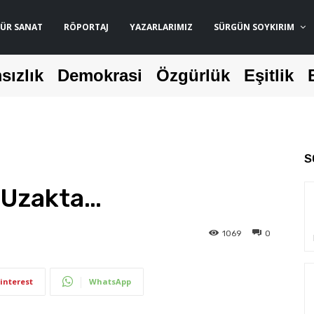
ÜR SANAT
RÖPORTAJ
YAZARLARIMIZ
SÜRGÜN SOYKIRIM
sızlık
Demokrasi
Özgürlük
Eşitlik
S
r Uzakta…
1069
0
interest
WhatsApp