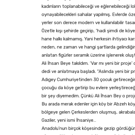
kadınların toplanabileceği ve eğlenebileceği lo
oynayabilecekleri sahalar yapılmış. Evlerde özell
yerler son derece modern ve kullanılabilir tasa
Özetle kışı şehirde geçirip, ‘hadi şimdi de kö
hane halkı kalmamış. Yani herkesin ihtiyacı ka
neden, ne zaman ve hangi şartlarda gelindiğin
anlatan figürler seramik üzerine işlenerek ol
Ali İhsan Beye takıldım. ‘Var mı yeni bir proje’ 
dedi ve anlatmaya başladı. “Aslında yeni bir p
Adıgey Cumhuriyetinden 30 çocuk getireceğini,
çocuğu da köye getirip bu evlere yerleştireceğ
bir şey diyemedim. Çünkü Ali İhsan Bey o proj
Bu arada merak edenler için köy bir Abzeh köy
bölgeye gelen Çerkeslerden oluşmuş, akrabalar
Gaziler, yeni ismi İhsaniye…
Anadolu’nun birçok köşesinde gezip gördüğüm 