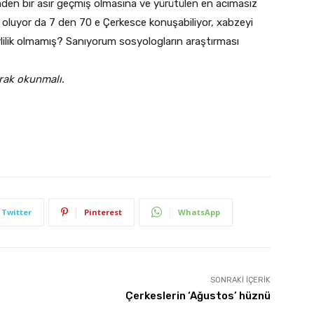
den bir asır geçmiş olmasına ve yürütülen en acımasız
l oluyor da 7 den 70 e Çerkesce konuşabiliyor, xabzeyi
lilik olmamış? Sanıyorum sosyologların araştırması
rak okunmalı.
Twitter
Pinterest
WhatsApp
SONRAKI İÇERIK
Çerkeslerin ‘Ağustos’ hüznü