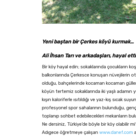
Yeni baştan bir Çerkes köyü kurmak
Ali İhsan Tarı ve arkadaşları, hayal ett
Bir köy hayal edin; sokaklarında çocukların ko
balkonlarında Çerkesce konuşan nüvejilerin 
olduğu, bahçelerinde kocaman kocaman güllerin 
köyün tertemiz sokaklarında iki yaşlı adamın y
kışın kaloriferle ısıtıldığı ve yaz-kış sıcak su
profesyonel spor sahalarının bulunduğu, gençle
toplanıp sohbet edebilecekleri mekanların bu
Ne dersiniz, Türkiye’de böyle bir köy olabilir mi
Adıgece öğretmeye çalışan
www.danef.com
a