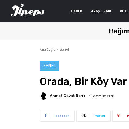
HABER
ARAŞTIRMA
KÜLT
Bağım
Ana Sayfa
Genel
GENEL
Orada, Bir Köy Va
Ahmet Cevat Benk
1 Temmuz 2011
Facebook
Twitter
P