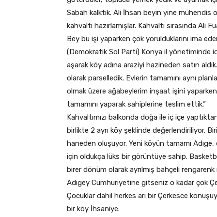
Sabah kalktık. Ali İhsan beyin yine mühendis ol
kahvaltı hazırlamışlar. Kahvaltı sırasında Ali 
Bey bu işi yaparken çok yorulduklarını ima ed
(Demokratik Sol Parti) Konya il yönetiminde idi
aşarak köy adına araziyi hazineden satın aldı
olarak parselledik. Evlerin tamamını aynı plan
olmak üzere ağabeylerim inşaat işini yaparken
tamamını yaparak sahiplerine teslim ettik.”
Kahvaltımızı balkonda doğa ile iç içe yaptıkt
birlikte 2 ayrı köy şeklinde değerlendiriliyor. Bi
haneden oluşuyor. Yeni köyün tamamı Adıge, es
için oldukça lüks bir görüntüye sahip. Basketbo
birer dönüm olarak ayrılmış bahçeli rengarenk
Adıgey Cumhuriyetine gitseniz o kadar çok Ç
Çocuklar dahil herkes arı bir Çerkesce konuşuy
bir köy İhsaniye.