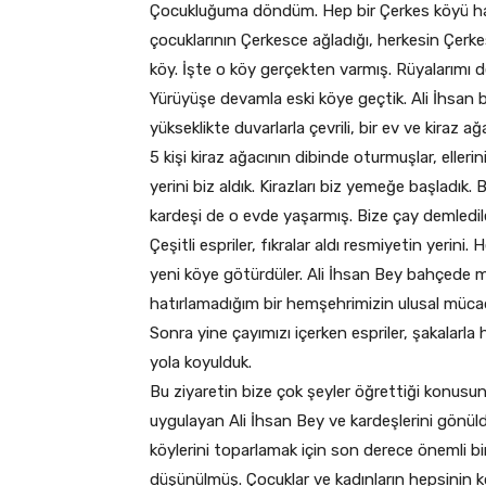
Çocukluğuma döndüm. Hep bir Çerkes köyü hay
çocuklarının Çerkesce ağladığı, herkesin Çerke
köy. İşte o köy gerçekten varmış. Rüyalarımı 
Yürüyüşe devamla eski köye geçtik. Ali İhsan b
yükseklikte duvarlarla çevrili, bir ev ve kiraz 
5 kişi kiraz ağacının dibinde oturmuşlar, eller
yerini biz aldık. Kirazları biz yemeğe başladık. 
kardeşi de o evde yaşarmış. Bize çay demledile
Çeşitli espriler, fıkralar aldı resmiyetin yerin
yeni köye götürdüler. Ali İhsan Bey bahçede m
hatırlamadığım bir hemşehrimizin ulusal mücade
Sonra yine çayımızı içerken espriler, şakalarl
yola koyulduk.
Bu ziyaretin bize çok şeyler öğrettiği konusun
uygulayan Ali İhsan Bey ve kardeşlerini gönül
köylerini toparlamak için son derece önemli b
düşünülmüş. Çocuklar ve kadınların hepsinin kö