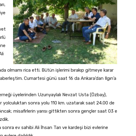
rı,
iye
avet
rlü
ine
li
da olmamı rica etti. Bütün işlerimi bırakıp gitmeye karar
aberleştim. Cumartesi günü saat 16 da Ankara’dan Ilgın’a
neği üyelerinden Uzunyaylalı Nevzat Usta (Özbay),
 bir yolculuktan sonra yolu 110 km. uzatarak saat 24.00 de
Ancak; misafirlerin yarısı gittikten sonra gençler saat 03 e
zdik.
 sonra ev sahibi Ali İhsan Tarı ve kardeşi bizi evlerine
 evlere dağıldık.