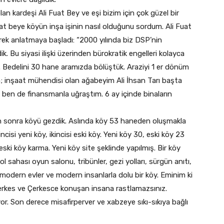
an kardeşi Ali Fuat Bey ve eşi bizim için çok güzel bir
Fuat beye köyün inşa işinin nasıl olduğunu sordum. Ali Fuat
erek anlatmaya başladı: “2000 yılında biz DSP’nin
k. Bu siyasi ilişki üzerinden bürokratik engelleri kolayca
k. Bedelini 30 hane aramızda bölüştük. Araziyi 1 er dönüm
la; inşaat mühendisi olan ağabeyim Ali İhsan Tarı başta
 ben de finansmanla uğraştım. 6 ay içinde binaların
an sonra köyü gezdik. Aslında köy 53 haneden oluşmakla
rincisi yeni köy, ikincisi eski köy. Yeni köy 30, eski köy 23
ki köy karma. Yeni köy site şeklinde yapılmış. Bir köy
l sahası oyun salonu, tribünler, gezi yolları, sürgün anıtı,
 modern evler ve modern insanlarla dolu bir köy. Eminim ki
erkes ve Çerkesce konuşan insana rastlamazsınız.
or. Son derece misafirperver ve xabzeye sıkı-sıkıya bağlı