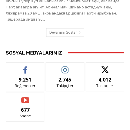
Аҧсны Супер Куп Ашьапылампыл Чемпионат аҿы, акоманда
Нарҭ аиааира агыит. Афинал мач, Динамо астадиум аҿы,
Хәажәкрамза 20 амш, акомандақәа Ерцахәы’и Нарҭ’и ирыбжьан.
Ҭашәарада инҵәаз 90...
Devamını Göster
SOSYAL MEDYALARIMIZ
9,251
2,745
4,012
Beğenenler
Takipçiler
Takipçiler
677
Abone