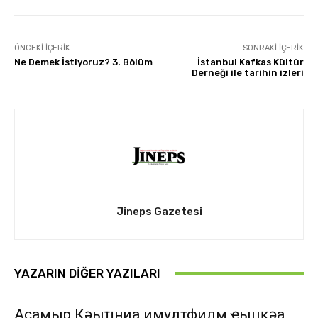
ÖNCEKI İÇERIK
SONRAKI İÇERIK
Ne Demek İstiyoruz? 3. Bölüm
İstanbul Kafkas Kültür
Derneği ile tarihin izleri
Jineps Gazetesi
YAZARIN DIĞER YAZILARI
Асҭамыр Кәыҵниа имултфилм ҿыцқәа