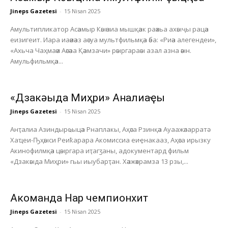
Jineps Gazetesi
-
15 Nisan 2025
Амультипликатор Асәамыр Кәыәниа мышқәак раәхьа ахәыҷы рацәа
еизигеит. Иара иаәиәаз аәсуа мультфильмқәа әба: «Риәа алегендеи»,
«Ахьча Чаҳмаәи Аәсәаа Қәамзачи» рәыргараәы азал азна әәын.
Амульфильмқәа...
«Дзакәыда Миҳри» Анҭалиаҿы
Jineps Gazetesi
-
15 Nisan 2025
Анҭалиа Азиндырҩыцәа Рнаплакы, Аҳәса Рзинқәа Ауаажәларратә
Хаҵеи-Ҧҳәыси Реиҟарара Акомиссиа еиҿнакааз, Аҳәса ирызку
Акинофилмқәа цәыргара иҭагӡаны, адокументард фильм
«Дзакәыда Миҳри» гьы иыубарҭан. Хәажәкрамза 13 рзы,...
Акоманда Нарҭ чемпионхит
Jineps Gazetesi
-
15 Nisan 2025