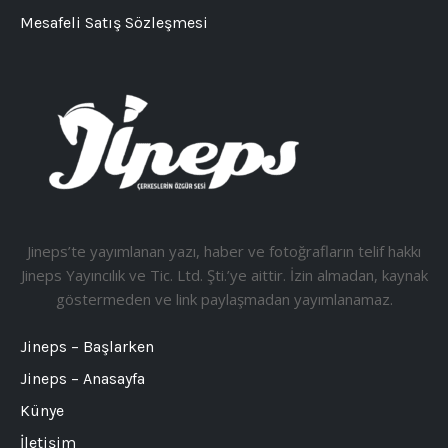
Mesafeli Satış Sözleşmesi
Jineps’te yayımlanan yazı, haber ve fotoğrafların telif hakkı
Jineps Yayıncılık ve Tic. Ltd. Şti.’ye aittir. İzin almadan, kaynak
göstermeden ve link paylaşmadan yayımlanamaz.
Jineps – Başlarken
Jineps – Anasayfa
Künye
İletişim