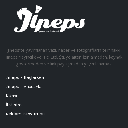
Jineps’te yayımlanan yazı, haber ve fotoğrafların telif hakkı
Jineps Yayıncılık ve Tic. Ltd. Şti.’ye aittir. İzin almadan, kaynak
göstermeden ve link paylaşmadan yayımlanamaz.
Jineps – Başlarken
Jineps – Anasayfa
Künye
İletişim
Reklam Başvurusu