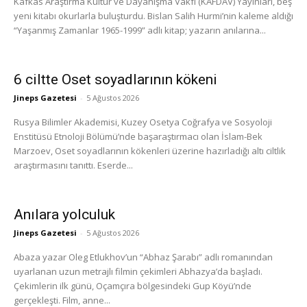
Kafkas Araştırma Kültür ve Dayanışma Vakfı (KAFDAV) Yayınları, beş
yeni kitabı okurlarla buluşturdu. Bislan Salih Hurmi’nin kaleme aldığı
“Yaşanmış Zamanlar 1965-1999” adlı kitap; yazarın anılarına...
6 ciltte Oset soyadlarının kökeni
Jineps Gazetesi
-
5 Ağustos 2026
Rusya Bilimler Akademisi, Kuzey Osetya Coğrafya ve Sosyoloji
Enstitüsü Etnoloji Bölümü’nde başaraştırmacı olan İslam-Bek
Marzoev, Oset soyadlarının kökenleri üzerine hazırladığı altı ciltlik
araştırmasını tanıttı. Eserde...
Anılara yolculuk
Jineps Gazetesi
-
5 Ağustos 2026
Abaza yazar Oleg Etlukhov’un “Abhaz Şarabı” adlı romanından
uyarlanan uzun metrajlı filmin çekimleri Abhazya’da başladı.
Çekimlerin ilk günü, Oçamçıra bölgesindeki Gup Köyü’nde
gerçekleşti. Film, anne...