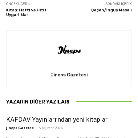
ÖNCEKI İÇERIK
SONRAKI İÇERIK
Kitap: Hatti ve Hitit
Çeçen/İnguş Masalı
Uygarlıkları
Jineps Gazetesi
YAZARIN DIĞER YAZILARI
KAFDAV Yayınları’ndan yeni kitaplar
Jineps Gazetesi
-
5 Ağustos 2026