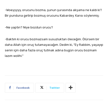
-Woeyyyyy, orucunu bozma, şunun şurasında akşama ne kaldı ki?
Bir punduna getirip bozmuş orucunu Kabardey. Karısı söylenmiş:
-Ne yaptın? Niye bozdun orucu?
-Baktım ki orucu bozmazsam susuzluktan öleceğim. Ölürsem bir
daha Allah için oruç tutamayacağım. Dedim ki, “Ey Rabbim, yaşayıp
senin için daha fazla oruç tutmak adına bugün orucu bozmam
lazım wolihi.”
Facebook
Twitter