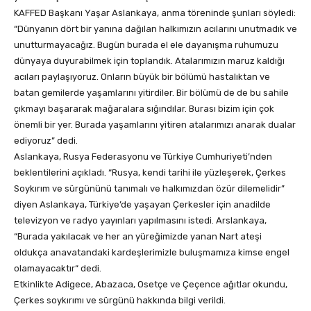
KAFFED Başkanı Yaşar Aslankaya, anma töreninde şunları söyledi:
“Dünyanın dört bir yanına dağılan halkımızın acılarını unutmadık ve
unutturmayacağız. Bugün burada el ele dayanışma ruhumuzu
dünyaya duyurabilmek için toplandık. Atalarımızın maruz kaldığı
acıları paylaşıyoruz. Onların büyük bir bölümü hastalıktan ve
batan gemilerde yaşamlarını yitirdiler. Bir bölümü de de bu sahile
çıkmayı başararak mağaralara sığındılar. Burası bizim için çok
önemli bir yer. Burada yaşamlarını yitiren atalarımızı anarak dualar
ediyoruz” dedi.
Aslankaya, Rusya Federasyonu ve Türkiye Cumhuriyeti’nden
beklentilerini açıkladı. “Rusya, kendi tarihi ile yüzleşerek, Çerkes
Soykırım ve sürgününü tanımalı ve halkımızdan özür dilemelidir”
diyen Aslankaya, Türkiye’de yaşayan Çerkesler için anadilde
televizyon ve radyo yayınları yapılmasını istedi. Arslankaya,
“Burada yakılacak ve her an yüreğimizde yanan Nart ateşi
oldukça anavatandaki kardeşlerimizle buluşmamıza kimse engel
olamayacaktır“ dedi.
Etkinlikte Adigece, Abazaca, Osetçe ve Çeçence ağıtlar okundu,
Çerkes soykırımı ve sürgünü hakkında bilgi verildi.