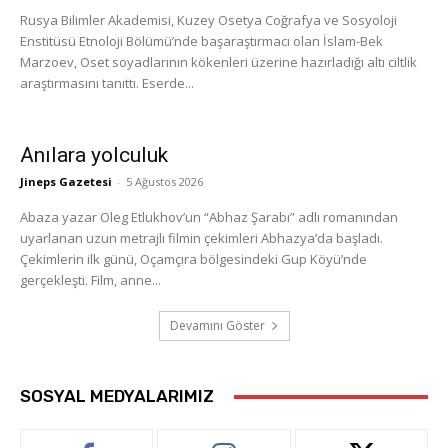
Rusya Bilimler Akademisi, Kuzey Osetya Coğrafya ve Sosyoloji
Enstitüsü Etnoloji Bölümü’nde başaraştırmacı olan İslam-Bek
Marzoev, Oset soyadlarının kökenleri üzerine hazırladığı altı ciltlik
araştırmasını tanıttı. Eserde...
Anılara yolculuk
Jineps Gazetesi
-
5 Ağustos 2026
Abaza yazar Oleg Etlukhov’un “Abhaz Şarabı” adlı romanından
uyarlanan uzun metrajlı filmin çekimleri Abhazya’da başladı.
Çekimlerin ilk günü, Oçamçıra bölgesindeki Gup Köyü’nde
gerçekleşti. Film, anne...
Devamını Göster
SOSYAL MEDYALARIMIZ