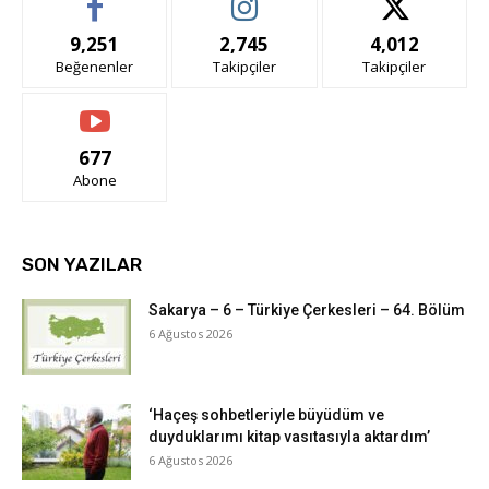
9,251
2,745
4,012
Beğenenler
Takipçiler
Takipçiler
677
Abone
SON YAZILAR
Sakarya – 6 – Türkiye Çerkesleri – 64. Bölüm
6 Ağustos 2026
‘Haçeş sohbetleriyle büyüdüm ve
duyduklarımı kitap vasıtasıyla aktardım’
6 Ağustos 2026