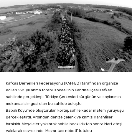
Kafkas Dernekleri Federasyonu (KAFFED) tarafından organize
edilen 152. yıl anma töreni, Kocaeli’nin Kandıra ilçesi Kefken
sahilinde gerçekleşti. Türkiye Çerkesleri sürgünün ve soykırımın
mekansal simgesi olan bu sahilde buluştu.
Babalı Köyü’nde oluşturulan kortej, sahile kadar matem yürüyüşü
gerçekleştirdi. Ardından denize çelenk ve kırmızı karanfiller
bırakıldı. Meşaleler yakılarak sahile bırakıldıktan sonra Nart ateşi
yakılarak çevresinde ‘Mezar taşı nöbeti’ tutuldu.