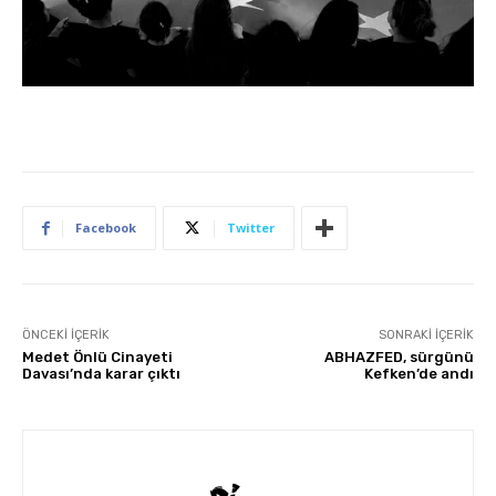
Facebook
Twitter
ÖNCEKI İÇERIK
SONRAKI İÇERIK
Medet Önlü Cinayeti
ABHAZFED, sürgünü
Davası’nda karar çıktı
Kefken’de andı