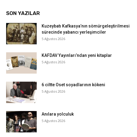
SON YAZILAR
Kuzeybatı Kafkasya’nın sömürgeleştirilmesi
sürecinde yabancı yerleşimciler
5 Ağustos 2026
KAFDAV Yayınları’ndan yeni kitaplar
5 Ağustos 2026
6 ciltte Oset soyadlarının kökeni
5 Ağustos 2026
Anılara yolculuk
5 Ağustos 2026