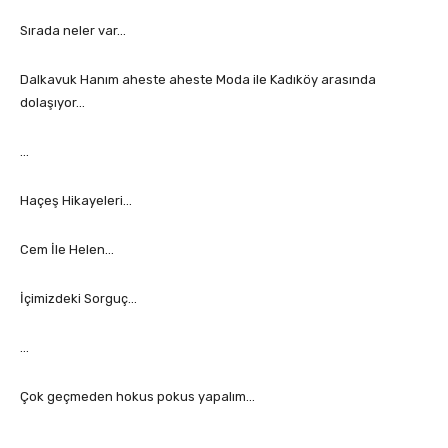
Sırada neler var…
Dalkavuk Hanım aheste aheste Moda ile Kadıköy arasında
dolaşıyor…
…
Haçeş Hikayeleri…
Cem İle Helen…
İçimizdeki Sorguç…
…
Çok geçmeden hokus pokus yapalım…
…