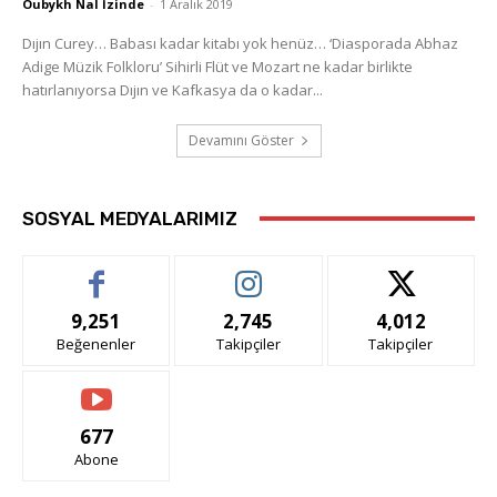
Oubykh Nal İzinde
-
1 Aralık 2019
Dıjın Curey… Babası kadar kitabı yok henüz… ‘Diasporada Abhaz
Adige Müzik Folkloru’ Sihirli Flüt ve Mozart ne kadar birlikte
hatırlanıyorsa Dıjın ve Kafkasya da o kadar...
Devamını Göster
SOSYAL MEDYALARIMIZ
9,251
2,745
4,012
Beğenenler
Takipçiler
Takipçiler
677
Abone