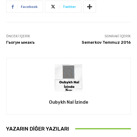
Facebook
Twitter
ÖNCEKI İÇERIK
SONRAKI İÇERIK
Гъогум ымакъ
Semerkov Temmuz 2016
Oubykh Nal İzinde
YAZARIN DIĞER YAZILARI