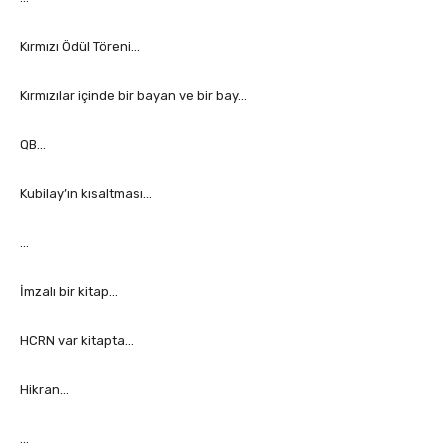
Kırmızı Ödül Töreni…
Kırmızılar içinde bir bayan ve bir bay…
QB…
Kubilay’ın kısaltması…
…
İmzalı bir kitap…
HCRN var kitapta…
Hikran…
…