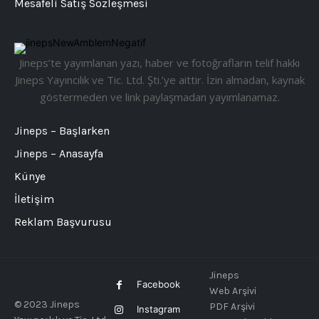
Mesafeli Satış Sözleşmesi
Jineps’te yayımlanan yazı, haber ve fotoğrafların telif hakkı
Jineps Yayıncılık ve Tic. Ltd. Şti.’ye aittir. İzin almadan, kaynak
göstermeden ve link paylaşmadan yayımlanamaz.
Jineps – Başlarken
Jineps – Anasayfa
Künye
İletişim
Reklam Başvurusu
Jineps
Facebook
Web Arşivi
© 2023 Jineps
PDF Arşivi
Instagram