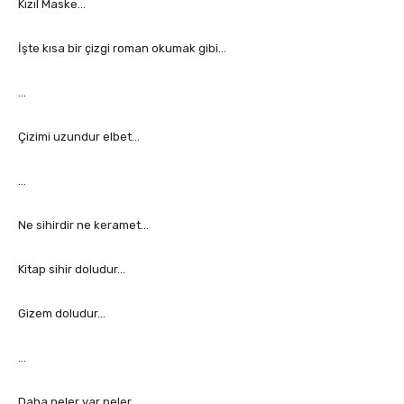
Kızıl Maske…
İşte kısa bir çizgi roman okumak gibi…
…
Çizimi uzundur elbet…
…
Ne sihirdir ne keramet…
Kitap sihir doludur…
Gizem doludur…
…
Daha neler var neler…