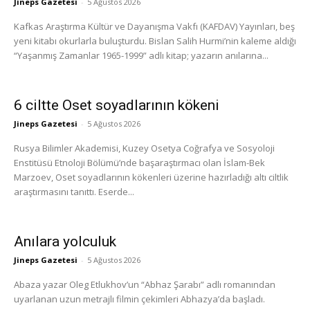
Jineps Gazetesi
-
5 Ağustos 2026
Kafkas Araştırma Kültür ve Dayanışma Vakfı (KAFDAV) Yayınları, beş
yeni kitabı okurlarla buluşturdu. Bislan Salih Hurmi’nin kaleme aldığı
“Yaşanmış Zamanlar 1965-1999” adlı kitap; yazarın anılarına...
6 ciltte Oset soyadlarının kökeni
Jineps Gazetesi
-
5 Ağustos 2026
Rusya Bilimler Akademisi, Kuzey Osetya Coğrafya ve Sosyoloji
Enstitüsü Etnoloji Bölümü’nde başaraştırmacı olan İslam-Bek
Marzoev, Oset soyadlarının kökenleri üzerine hazırladığı altı ciltlik
araştırmasını tanıttı. Eserde...
Anılara yolculuk
Jineps Gazetesi
-
5 Ağustos 2026
Abaza yazar Oleg Etlukhov’un “Abhaz Şarabı” adlı romanından
uyarlanan uzun metrajlı filmin çekimleri Abhazya’da başladı.