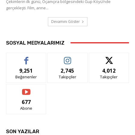
Çekimlerin ilk günü, Oçamçıra bölgesindeki Gup Köyü’nde
gerçekleşti. Film, anne...
Devamını Göster
SOSYAL MEDYALARIMIZ
9,251
2,745
4,012
Beğenenler
Takipçiler
Takipçiler
677
Abone
SON YAZILAR