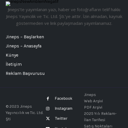
Jineps’te yayımlanan yazı, haber ve fotoğrafların telif hakkı
Jineps Yayıncılık ve Tic. Ltd. Şti.’ye aittir. İzin almadan, kaynak
göstermeden ve link paylaşmadan yayımlanamaz.
Jineps – Başlarken
Jineps – Anasayfa
Künye
İletişim
Reklam Başvurusu
Jineps
Facebook
Web Arşivi
© 2023 Jineps
PDF Arşivi
Instagram
Yayıncılık ve Tic. Ltd.
2025 Yılı Reklam-
Twitter
Şti
İlan Tarifesi
Satış Noktaları