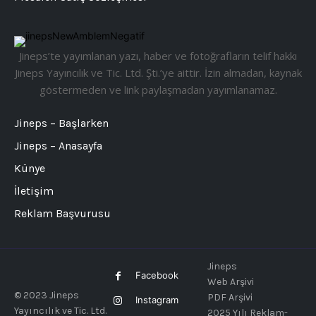
Jineps’te yayımlanan yazı, haber ve fotoğrafların telif hakkı
Jineps Yayıncılık ve Tic. Ltd. Şti.’ye aittir. İzin almadan, kaynak
göstermeden ve link paylaşmadan yayımlanamaz.
Jineps – Başlarken
Jineps – Anasayfa
Künye
İletişim
Reklam Başvurusu
Jineps
Facebook
Web Arşivi
© 2023 Jineps
PDF Arşivi
Instagram
Yayıncılık ve Tic. Ltd.
2025 Yılı Reklam-