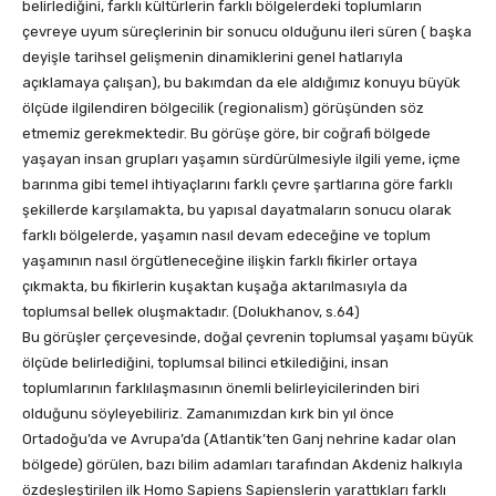
belirlediğini, farklı kültürlerin farklı bölgelerdeki toplumların
çevreye uyum süreçlerinin bir sonucu olduğunu ileri süren ( başka
deyişle tarihsel gelişmenin dinamiklerini genel hatlarıyla
açıklamaya çalışan), bu bakımdan da ele aldığımız konuyu büyük
ölçüde ilgilendiren bölgecilik (regionalism) görüşünden söz
etmemiz gerekmektedir. Bu görüşe göre, bir coğrafi bölgede
yaşayan insan grupları yaşamın sürdürülmesiyle ilgili yeme, içme
barınma gibi temel ihtiyaçlarını farklı çevre şartlarına göre farklı
şekillerde karşılamakta, bu yapısal dayatmaların sonucu olarak
farklı bölgelerde, yaşamın nasıl devam edeceğine ve toplum
yaşamının nasıl örgütleneceğine ilişkin farklı fikirler ortaya
çıkmakta, bu fikirlerin kuşaktan kuşağa aktarılmasıyla da
toplumsal bellek oluşmaktadır. (Dolukhanov, s.64)
Bu görüşler çerçevesinde, doğal çevrenin toplumsal yaşamı büyük
ölçüde belirlediğini, toplumsal bilinci etkilediğini, insan
toplumlarının farklılaşmasının önemli belirleyicilerinden biri
olduğunu söyleyebiliriz. Zamanımızdan kırk bin yıl önce
Ortadoğu’da ve Avrupa’da (Atlantik’ten Ganj nehrine kadar olan
bölgede) görülen, bazı bilim adamları tarafından Akdeniz halkıyla
özdeşleştirilen ilk Homo Sapiens Sapienslerin yarattıkları farklı