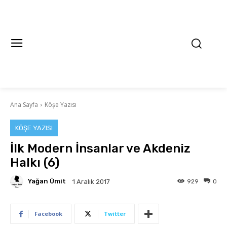
Ana Sayfa
Köşe Yazısı
KÖŞE YAZISI
İlk Modern İnsanlar ve Akdeniz
Halkı (6)
Yağan Ümit
929
0
1 Aralık 2017
Facebook
Twitter