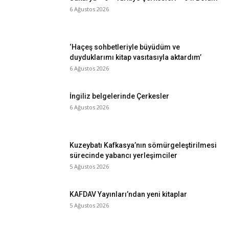
6 Ağustos 2026
‘Haçeş sohbetleriyle büyüdüm ve
duyduklarımı kitap vasıtasıyla aktardım’
6 Ağustos 2026
İngiliz belgelerinde Çerkesler
6 Ağustos 2026
Kuzeybatı Kafkasya’nın sömürgeleştirilmesi
sürecinde yabancı yerleşimciler
5 Ağustos 2026
KAFDAV Yayınları’ndan yeni kitaplar
5 Ağustos 2026