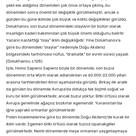
şekli ele aldığımız dönemden çok önce ortaya çıkmış, bu
dönemden sonra önemli bir değişiklik görülmemiştir; ancak o
günden bu güne iklimde çok büyük ve köklü değişiklikler görüldü.
Dolukhanov, son buzul dönemindeki olayların bir bütün olarak
insanlığın kaderi bakımından çok büyük önemi olduğunu belirtir.
Yazarın kastettiği “olay” iklim değişikliğidir. Yine Dolukhanov’a
göre bu dönemdeki “olaylar” nedeniyle Doğu Akdeniz
bölgesindeki tarihöncesi nüfus, “dramatik” bir evrim süreci yaşadı.
(Dolukhanov, s.128)
İşte, Homo Sapiens Sapiens böyle bir dönemde, son buzul
döneminin orta Würm olarak adlandırılan ve 60.000-22.000 yılları
arasına tarihlendirilen ikinci aşamasında görüldü. Birkaç ılık aralık
da görülen bu dönemde Avrupa’da oldukça tek biçimli soğuk ve
kuru bir iklim görülmektedir, ancak buzul yoktur. Bitki örtüsü olarak
Avrupa genelinde ağaçsız bozkırlar egemendir. Yunanistan’da
iğne yapraklı ormanlar görülmektedir.
Polen incelemelerine göre bu dönemde Doğu Akdeniz’de kurak bir
iklim vardır. Egemen bitki örtüsü olarak tuzcul ispanakgiller
görülmektedir. Nemli dönemlerde meşe ormanları yaygınlaşmaya