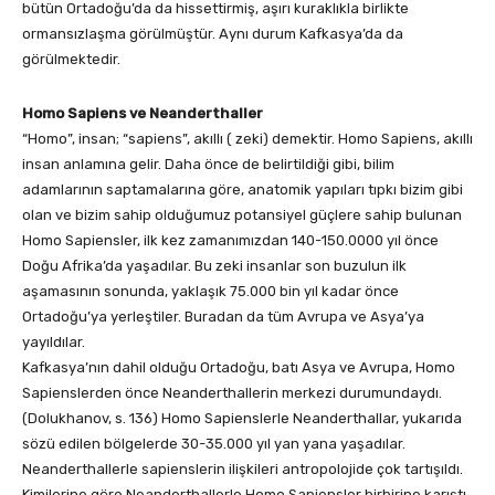
bütün Ortadoğu’da da hissettirmiş, aşırı kuraklıkla birlikte
ormansızlaşma görülmüştür. Aynı durum Kafkasya’da da
görülmektedir.
Homo Sapiens ve Neanderthaller
“Homo”, insan; “sapiens”, akıllı ( zeki) demektir. Homo Sapiens, akıllı
insan anlamına gelir. Daha önce de belirtildiği gibi, bilim
adamlarının saptamalarına göre, anatomik yapıları tıpkı bizim gibi
olan ve bizim sahip olduğumuz potansiyel güçlere sahip bulunan
Homo Sapiensler, ilk kez zamanımızdan 140-150.0000 yıl önce
Doğu Afrika’da yaşadılar. Bu zeki insanlar son buzulun ilk
aşamasının sonunda, yaklaşık 75.000 bin yıl kadar önce
Ortadoğu’ya yerleştiler. Buradan da tüm Avrupa ve Asya’ya
yayıldılar.
Kafkasya’nın dahil olduğu Ortadoğu, batı Asya ve Avrupa, Homo
Sapienslerden önce Neanderthallerin merkezi durumundaydı.
(Dolukhanov, s. 136) Homo Sapienslerle Neanderthallar, yukarıda
sözü edilen bölgelerde 30-35.000 yıl yan yana yaşadılar.
Neanderthallerle sapienslerin ilişkileri antropolojide çok tartışıldı.
Kimilerine göre Neanderthallerle Homo Sapiensler birbirine karıştı.