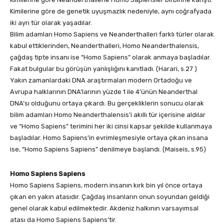
Kimilerine göre de genetik uyuşmazlık nedeniyle, aynı coğrafyada
iki ayrı tür olarak yaşadılar.
Bilim adamları Homo Sapiens ve Neanderthalleri farklı türler olarak
kabul ettiklerinden, Neanderthalleri, Homo Neanderthalensis,
çağdaş tipte insanı ise “Homo Sapiens” olarak anmaya başladılar.
Fakat bulgular bu görüşün yanlışlığını kanıtladı. (Harari, s.27 )
Yakın zamanlardaki DNA araştırmaları modern Ortadoğu ve
Avrupa halklarının DNA’larının yüzde 1 ile 4’ünün Neanderthal
DNA’sı olduğunu ortaya çıkardı. Bu gerçekliklerin sonucu olarak
bilim adamları Homo Neanderthalensis’i akıllı tür içerisine aldılar
ve “Homo Sapiens” terimini her iki cinsi kapsar şekilde kullanmaya
başladılar. Homo Sapiens’in evrimleşmesiyle ortaya çıkan insana
ise, “Homo Sapiens Sapiens” denilmeye başlandı. (Maiseis, s.95)
Homo Sapiens Sapiens
Homo Sapiens Sapiens, modern insanın kırk bin yıl önce ortaya
çıkan en yakın atasıdır. Çağdaş insanların onun soyundan geldiği
genel olarak kabul edilmektedir. Akdeniz halkının varsayımsal
atası da Homo Sapiens Sapiens’tir.