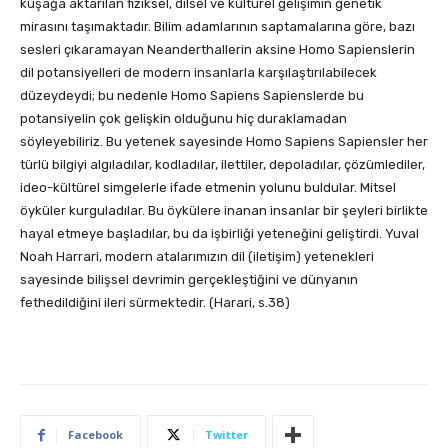
kuşağa aktarılan fiziksel, dilsel ve kültürel gelişimin genetik
mirasını taşımaktadır. Bilim adamlarının saptamalarına göre, bazı
sesleri çıkaramayan Neanderthallerin aksine Homo Sapienslerin
dil potansiyelleri de modern insanlarla karşılaştırılabilecek
düzeydeydi; bu nedenle Homo Sapiens Sapienslerde bu
potansiyelin çok gelişkin olduğunu hiç duraklamadan
söyleyebiliriz. Bu yetenek sayesinde Homo Sapiens Sapiensler her
türlü bilgiyi algıladılar, kodladılar, ilettiler, depoladılar, çözümlediler,
ideo-kültürel simgelerle ifade etmenin yolunu buldular. Mitsel
öyküler kurguladılar. Bu öykülere inanan insanlar bir şeyleri birlikte
hayal etmeye başladılar, bu da işbirliği yeteneğini geliştirdi. Yuval
Noah Harrari, modern atalarımızın dil (iletişim) yetenekleri
sayesinde bilişsel devrimin gerçekleştiğini ve dünyanın
fethedildiğini ileri sürmektedir. (Harari, s.38)
Facebook
Twitter