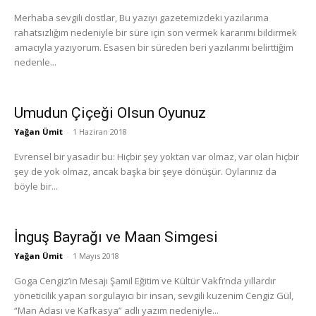
Merhaba sevgili dostlar, Bu yazıyı gazetemizdeki yazılarıma
rahatsızlığım nedeniyle bir süre için son vermek kararımı bildirmek
amacıyla yazıyorum. Esasen bir süreden beri yazılarımı belirttiğim
nedenle...
Umudun Çiçeği Olsun Oyunuz
Yağan Ümit
-
1 Haziran 2018
Evrensel bir yasadır bu: Hiçbir şey yoktan var olmaz, var olan hiçbir
şey de yok olmaz, ancak başka bir şeye dönüşür. Oylarınız da
böyle bir...
İnguş Bayrağı ve Maan Simgesi
Yağan Ümit
-
1 Mayıs 2018
Goga Cengiz’in Mesajı Şamil Eğitim ve Kültür Vakfı’nda yıllardır
yöneticilik yapan sorgulayıcı bir insan, sevgili kuzenim Cengiz Gül,
“Man Adası ve Kafkasya” adlı yazım nedeniyle...