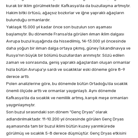
kurak bir iklim görülmektedir. Kafkasya’da da buzullaşma artmıştır.
Hakim bitki örtüsü, ağaçsız bozkırlar ve iğne yapraklı ağaçların
bulunduğu ormanlardır.
Yaklaşık 15.000 yıl kadar önce son buzulun son aşaması
başlamıştır. Bu dönemde Fransa’da görülen ılıman iklim dalgası
Avrupa buzul kuşağında da hissedilmiş, 14-13.000 yıl öncesinde
daha yoğun bir ılıman dalga ortaya çıkmış, güney İskandinavya ve
Rusya’nın büyük bir bölümü buzullardan arınmıştır. Sözü edilen
zaman ve sonrasında, geniş yapraklı ağaçlardan oluşan ormanlar
hızla bütün Avrupa’yı sardı ve sıcaklıklar eski döneme göre 8-9
derece arttı.
Polen analizlerine göre, bu dönemde bütün Ortadoğu’da sıcaklık
önemli ölçüde arttı ve ormanlar yaygınlaştı. Aynı dönemde
Kafkasya’da da sıcaklık ve nemlilik artmış, karışık meşe ormanları
yaygınlaşmıştır.
Son buzul sırasındaki son dönem “Genç Dryas” olarak
adlandırılmaktadır. 11-10.200 yıl öncesinde görülen Genç Dryas
aşamasında tam bir buzul iklimi bütün kuzey yarımkürede
görülmüş ve sıcaklık 5-8 derece düşmüştür. Genç Dryas etkisini