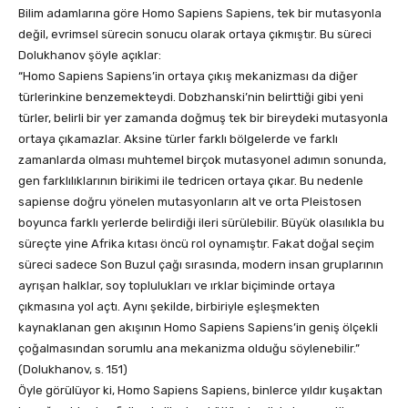
Bilim adamlarına göre Homo Sapiens Sapiens, tek bir mutasyonla
değil, evrimsel sürecin sonucu olarak ortaya çıkmıştır. Bu süreci
Dolukhanov şöyle açıklar:
“Homo Sapiens Sapiens’in ortaya çıkış mekanizması da diğer
türlerinkine benzemekteydi. Dobzhanski’nin belirttiği gibi yeni
türler, belirli bir yer zamanda doğmuş tek bir bireydeki mutasyonla
ortaya çıkamazlar. Aksine türler farklı bölgelerde ve farklı
zamanlarda olması muhtemel birçok mutasyonel adımın sonunda,
gen farklılıklarının birikimi ile tedricen ortaya çıkar. Bu nedenle
sapiense doğru yönelen mutasyonların alt ve orta Pleistosen
boyunca farklı yerlerde belirdiği ileri sürülebilir. Büyük olasılıkla bu
süreçte yine Afrika kıtası öncü rol oynamıştır. Fakat doğal seçim
süreci sadece Son Buzul çağı sırasında, modern insan gruplarının
ayrışan halklar, soy toplulukları ve ırklar biçiminde ortaya
çıkmasına yol açtı. Aynı şekilde, birbiriyle eşleşmekten
kaynaklanan gen akışının Homo Sapiens Sapiens’in geniş ölçekli
çoğalmasından sorumlu ana mekanizma olduğu söylenebilir.”
(Dolukhanov, s. 151)
Öyle görülüyor ki, Homo Sapiens Sapiens, binlerce yıldır kuşaktan