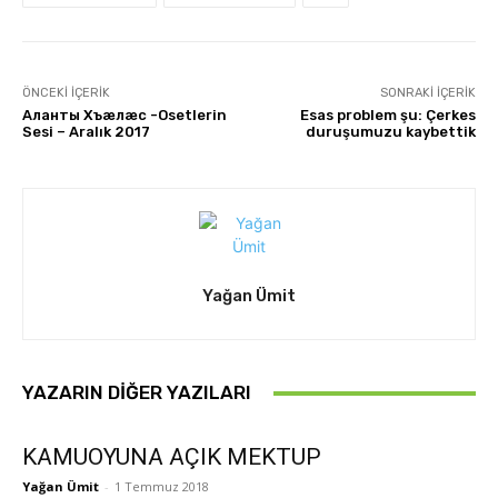
ÖNCEKI İÇERIK
SONRAKI İÇERIK
Аланты Хъæлæс -Osetlerin
Esas problem şu: Çerkes
Sesi – Aralık 2017
duruşumuzu kaybettik
Yağan Ümit
YAZARIN DIĞER YAZILARI
KAMUOYUNA AÇIK MEKTUP
Yağan Ümit
-
1 Temmuz 2018