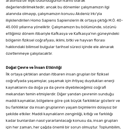
arasında bir ilişki bulunduğunun kanıtı olarak
değerlendirilmektedir; ancak bu dönemler çalışmamızın ilgi
alanında olmayıp, çalışmamızın konusu Akdeniz Irkı’yla
ilişkilendirilen Homo Sapiens Sapienslerin ilk ortaya çıktığı M.Ö. 40-
45.000 yıllarına yöneliktir. Çalışmamızın bu bölümünde, sözünü
ettiğimiz dönem itibariyle Kafkasya ve Kafkasya’nın güneyindeki
bölgenin fiziksel coğrafyası, iklimi, bitki ve hayvan florası
hakkındaki bilimsel bulgular tarihsel süreci içinde ele alınarak
özetlenmeye çalışılacaktır.
Doğal Çevre ve İnsan Etkinliği
İlk ortaya çıktıkları andan itibaren insan grupları bir fiziksel
coğrafyada yaşamışlar, yaşamak için ihtiyaç duydukları enerji
kaynaklarını da doğa ya da çevre diyebileceğimiz coğrafi
mekandan temin etmişlerdir. Diğer yandan çevrenin sunduğu
maddi kaynaklar, bölgelere göre çok büyük farklılıklar gösterir ve
bu farklılıklar da insan gruplarının yaşam biçimlerini dolaysız bir
şekilde etkiler. Maddi kaynakların zenginliği, kıtlığı ve farklılığı
kadar bunlardan nasıl yararlanılacağı konusu da, insan grupları
için her zaman, her çağda önemli bir sorun olmuştur. Toplumbilim,