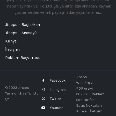
Jineps Yayıncılık ve Tic. Ltd. Şti.’ye aittir. İzin almadan, kaynak
göstermeden ve link paylaşmadan yayımlanamaz.
Jineps – Başlarken
Jineps – Anasayfa
Künye
İletişim
Reklam Başvurusu
Jineps
Facebook
Web Arşivi
© 2023 Jineps
PDF Arşivi
Instagram
Yayıncılık ve Tic. Ltd.
2025 Yılı Reklam-
Twitter
Şti
İlan Tarifesi
Satış Noktaları
Youtube
Künye
İletişim