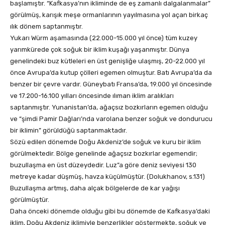
başlamıştır. “Kafkasya’nın ikliminde de eş zamanlı dalgalanmalar”
görülmüş, karışık meşe ormanlarının yayılmasına yol açan birkaç
ılık dönem saptanmıştır.
Yukarı Würm aşamasında (22.000-15.000 yıl önce) tüm kuzey
yarımkürede çok soğuk bir iklim kuşağı yaşanmıştır. Dünya
genelindeki buz kütleleri en üst genişliğe ulaşmış, 20-22.000 yıl
önce Avrupa’da kutup çölleri egemen olmuştur. Batı Avrupa’da da
benzer bir çevre vardır. Güneybatı Fransa’da, 19.000 yıl öncesinde
ve 17.200-16.100 yılları öncesinde ılıman iklim aralıkları
saptanmıştır. Yunanistan’da, ağaçsız bozkırların egemen olduğu
ve “şimdi Pamir Dağları’nda varolana benzer soğuk ve dondurucu
bir iklimin” görüldüğü saptanmaktadır.
Sözü edilen dönemde Doğu Akdeniz’de soğuk ve kuru bir iklim
görülmektedir. Bölge genelinde ağaçsız bozkırlar egemendir;
buzullaşma en üst düzeydedir. Luz”a göre deniz seviyesi 130
metreye kadar düşmüş, havza küçülmüştür. (Dolukhanov, s.131)
Buzullaşma artmış, daha alçak bölgelerde de kar yağışı
görülmüştür.
Daha önceki dönemde olduğu gibi bu dönemde de Kafkasya’daki
iklim, Doğu Akdeniz iklimiyle benzerlikler göstermekte, soğuk ve