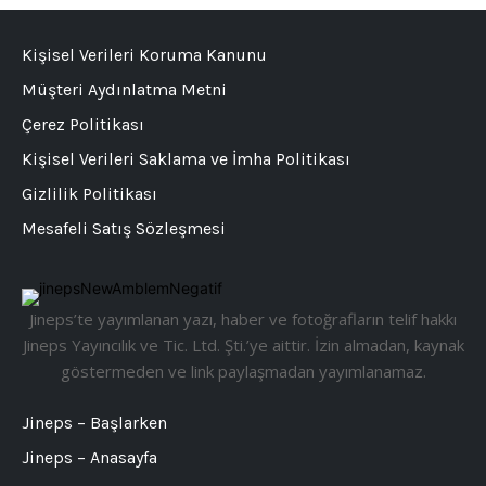
Kişisel Verileri Koruma Kanunu
Müşteri Aydınlatma Metni
Çerez Politikası
Kişisel Verileri Saklama ve İmha Politikası
Gizlilik Politikası
Mesafeli Satış Sözleşmesi
Jineps’te yayımlanan yazı, haber ve fotoğrafların telif hakkı
Jineps Yayıncılık ve Tic. Ltd. Şti.’ye aittir. İzin almadan, kaynak
göstermeden ve link paylaşmadan yayımlanamaz.
Jineps – Başlarken
Jineps – Anasayfa