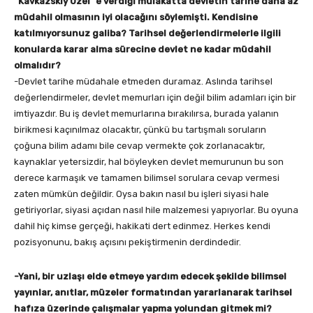
“Kavkazskiy Uzel”’e verdiği mülakatta devletin tarihe daha az
müdahil olmasının iyi olacağını söylemişti. Kendisine
katılmıyorsunuz galiba? Tarihsel değerlendirmelerle ilgili
konularda karar alma sürecine devlet ne kadar müdahil
olmalıdır?
-Devlet tarihe müdahale etmeden duramaz. Aslında tarihsel
değerlendirmeler, devlet memurları için değil bilim adamları için bir
imtiyazdır. Bu iş devlet memurlarına bırakılırsa, burada yalanın
birikmesi kaçınılmaz olacaktır, çünkü bu tartışmalı soruların
çoğuna bilim adamı bile cevap vermekte çok zorlanacaktır,
kaynaklar yetersizdir, hal böyleyken devlet memurunun bu son
derece karmaşık ve tamamen bilimsel sorulara cevap vermesi
zaten mümkün değildir. Oysa bakın nasıl bu işleri siyasi hale
getiriyorlar, siyasi açıdan nasıl hile malzemesi yapıyorlar. Bu oyuna
dahil hiç kimse gerçeği, hakikati dert edinmez. Herkes kendi
pozisyonunu, bakış açısını pekiştirmenin derdindedir.
-Yani, bir uzlaşı elde etmeye yardım edecek şekilde bilimsel
yayınlar, anıtlar, müzeler formatından yararlanarak tarihsel
hafıza üzerinde çalışmalar yapma yolundan gitmek mi?