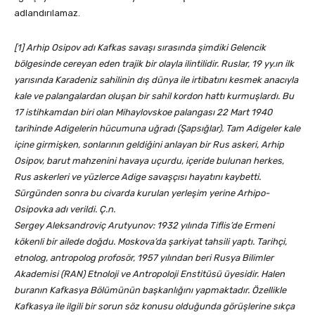
adlandırılamaz.
[1] Arhip Osipov adı Kafkas savaşı sırasında şimdiki Gelencik
bölgesinde cereyan eden trajik bir olayla ilintilidir. Ruslar, 19 yy.ın ilk
yarısında Karadeniz sahilinin dış dünya ile irtibatını kesmek anacıyla
kale ve palangalardan oluşan bir sahil kordon hattı kurmuşlardı. Bu
17 istihkamdan biri olan Mihaylovskoe palangası 22 Mart 1940
tarihinde Adigelerin hücumuna uğradı (Şapsığlar). Tam Adigeler kale
içine girmişken, sonlarının geldiğini anlayan bir Rus askeri, Arhip
Osipov, barut mahzenini havaya uçurdu, içeride bulunan herkes,
Rus askerleri ve yüzlerce Adige savaşçısı hayatını kaybetti.
Sürgünden sonra bu civarda kurulan yerleşim yerine Arhipo-
Osipovka adı verildi. Ç.n.
Sergey Aleksandroviç Arutyunov: 1932 yılında Tiflis’de Ermeni
kökenli bir ailede doğdu. Moskova’da şarkiyat tahsili yaptı. Tarihçi,
etnolog, antropolog profosör, 1957 yılından beri Rusya Bilimler
Akademisi (RAN) Etnoloji ve Antropoloji Enstitüsü üyesidir. Halen
buranın Kafkasya Bölümünün başkanlığını yapmaktadır. Özellikle
Kafkasya ile ilgili bir sorun söz konusu olduğunda görüşlerine sıkça