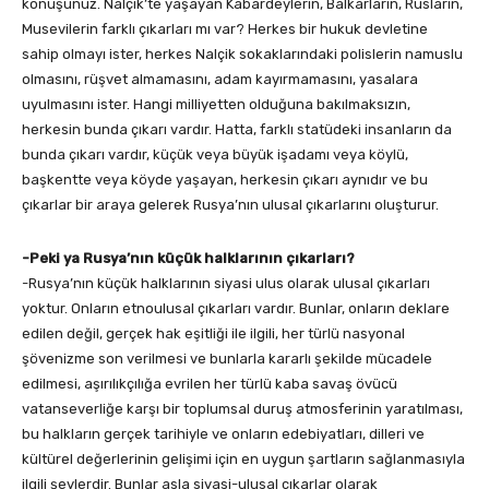
konuşunuz. Nalçik’te yaşayan Kabardeylerin, Balkarların, Rusların,
Musevilerin farklı çıkarları mı var? Herkes bir hukuk devletine
sahip olmayı ister, herkes Nalçik sokaklarındaki polislerin namuslu
olmasını, rüşvet almamasını, adam kayırmamasını, yasalara
uyulmasını ister. Hangi milliyetten olduğuna bakılmaksızın,
herkesin bunda çıkarı vardır. Hatta, farklı statüdeki insanların da
bunda çıkarı vardır, küçük veya büyük işadamı veya köylü,
başkentte veya köyde yaşayan, herkesin çıkarı aynıdır ve bu
çıkarlar bir araya gelerek Rusya’nın ulusal çıkarlarını oluşturur.
-Peki ya Rusya’nın küçük halklarının çıkarları?
-Rusya’nın küçük halklarının siyasi ulus olarak ulusal çıkarları
yoktur. Onların etnoulusal çıkarları vardır. Bunlar, onların deklare
edilen değil, gerçek hak eşitliği ile ilgili, her türlü nasyonal
şövenizme son verilmesi ve bunlarla kararlı şekilde mücadele
edilmesi, aşırılıkçılığa evrilen her türlü kaba savaş övücü
vatanseverliğe karşı bir toplumsal duruş atmosferinin yaratılması,
bu halkların gerçek tarihiyle ve onların edebiyatları, dilleri ve
kültürel değerlerinin gelişimi için en uygun şartların sağlanmasıyla
ilgili şeylerdir. Bunlar asla siyasi-ulusal çıkarlar olarak