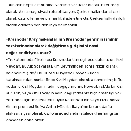
-Bunların hepsi olmalı ama, yardımcı vasıtalar olarak, birer araç
olarak. Asıl amaç, siyasi rehabilitasyon, Çerkes halkından siyasi
olarak özür dileme ve pişmanlık ifade etmektir, Çerkes halkıyla ilgili
olarak adaletin yeniden ihya edilmesidir.
-Krasnodar Kray makamlarının Krasnodar şehrinin isminin
Yekaterinodar olarak değiştirme girişimini nasıl
değerlendiriyorsunuz?
-“Yekaterinodar” kelimesi Krasnodar’dan üç hece daha uzun. Kızıl
Meydan, Büyük Sosyalist Ekim Devriminden sonra “kızıl” olarak
adlandırılmış değil ki. Burası Rusya’da Sovyet iktidarı
kurulmasından asırlar önce Kızıl Meydan olarak adlandırılmıştı. Bu
nedenle Kızıl Meydanın adını değiştirmenin, Novosibirsk’de bir Kızıl
Bulvarın, veya Kızıl sokağın adını değiştirmenin hiçbir mantığı yok.
Yerli ahali için, majesteleri Büyük Katerina II’nın veya kızlık adıyla
Alman prensesi Sofya Anhalt-Tserbstkaya’nın Krsanodar’la
alakası, siyasi olarak kızıl olarak adlandırılabilecek herhangi bir
kimseden daha azdır.