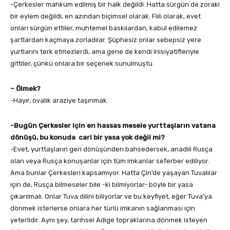
-Çerkesler mahkum edilmiş bir halk değildi. Hatta sürgün de zoraki
bir eylem değildi, en azından biçimsel olarak. Fiili olarak, evet
onları sürgün ettiler, muhtemel baskılardan, kabul edilemez
şartlardan kaçmaya zorladılar. Şüphesiz onlar sebepsiz yere
yurtlarını terk etmezlerdi, ama gene de kendi inisiyatifleriyle
gittiler, çünkü onlara bir seçenek sunulmuştu.
– Ölmek?
-Hayır, ovalık araziye taşınmak.
-Bugün Çerkesler için en hassas mesele yurttaşların vatana
dönüşü, bu konuda cari bir yasa yok değil mi?
-Evet, yurttaşların geri dönüşünden bahsedersek, anadili Rusça
olan veya Rusça konuşanlar için tüm imkanlar seferber ediliyor.
Ama bunlar Çerkesleri kapsamıyor. Hatta Çin’de yaşayan Tuvalılar
için de, Rusça bilmeseler bile -ki bilmiyorlar- böyle bir yasa
çıkarılmalı. Onlar Tuva dilini biliyorlar ve bu keyfiyet, eğer Tuva’ya
dönmek isterlerse onlara her türlü imkanın sağlanması için
yeterlidir. Aynı şey, tarihsel Adige topraklarına dönmek isteyen