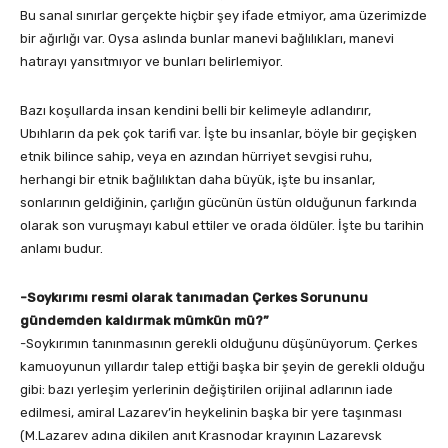
Bu sanal sınırlar gerçekte hiçbir şey ifade etmiyor, ama üzerimizde
bir ağırlığı var. Oysa aslında bunlar manevi bağlılıkları, manevi
hatırayı yansıtmıyor ve bunları belirlemiyor.
Bazı koşullarda insan kendini belli bir kelimeyle adlandırır,
Ubıhların da pek çok tarifi var. İşte bu insanlar, böyle bir geçişken
etnik bilince sahip, veya en azından hürriyet sevgisi ruhu,
herhangi bir etnik bağlılıktan daha büyük, işte bu insanlar,
sonlarının geldiğinin, çarlığın gücünün üstün olduğunun farkında
olarak son vuruşmayı kabul ettiler ve orada öldüler. İşte bu tarihin
anlamı budur.
-Soykırımı resmi olarak tanımadan Çerkes Sorununu
gündemden kaldırmak mümkün mü?”
-Soykırımın tanınmasının gerekli olduğunu düşünüyorum. Çerkes
kamuoyunun yıllardır talep ettiği başka bir şeyin de gerekli olduğu
gibi: bazı yerleşim yerlerinin değiştirilen orijinal adlarının iade
edilmesi, amiral Lazarev’in heykelinin başka bir yere taşınması
(M.Lazarev adına dikilen anıt Krasnodar krayının Lazarevsk