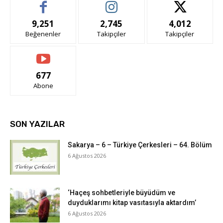
9,251
2,745
4,012
Beğenenler
Takipçiler
Takipçiler
677
Abone
SON YAZILAR
Sakarya – 6 – Türkiye Çerkesleri – 64. Bölüm
6 Ağustos 2026
‘Haçeş sohbetleriyle büyüdüm ve
duyduklarımı kitap vasıtasıyla aktardım’
6 Ağustos 2026