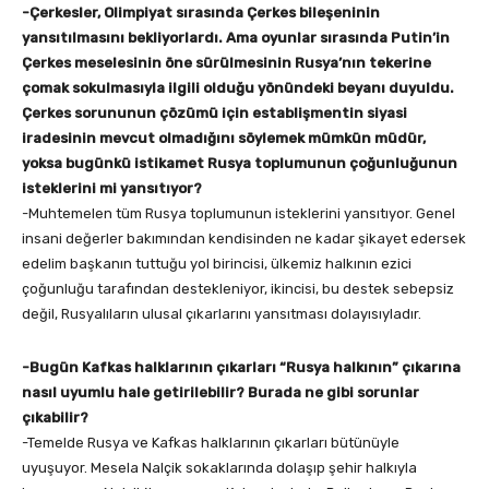
-Çerkesler, Olimpiyat sırasında Çerkes bileşeninin
yansıtılmasını bekliyorlardı. Ama oyunlar sırasında Putin’in
Çerkes meselesinin öne sürülmesinin Rusya’nın tekerine
çomak sokulmasıyla ilgili olduğu yönündeki beyanı duyuldu.
Çerkes sorununun çözümü için establişmentin siyasi
iradesinin mevcut olmadığını söylemek mümkün müdür,
yoksa bugünkü istikamet Rusya toplumunun çoğunluğunun
isteklerini mi yansıtıyor?
-Muhtemelen tüm Rusya toplumunun isteklerini yansıtıyor. Genel
insani değerler bakımından kendisinden ne kadar şikayet edersek
edelim başkanın tuttuğu yol birincisi, ülkemiz halkının ezici
çoğunluğu tarafından destekleniyor, ikincisi, bu destek sebepsiz
değil, Rusyalıların ulusal çıkarlarını yansıtması dolayısıyladır.
-Bugün Kafkas halklarının çıkarları “Rusya halkının” çıkarına
nasıl uyumlu hale getirilebilir? Burada ne gibi sorunlar
çıkabilir?
-Temelde Rusya ve Kafkas halklarının çıkarları bütünüyle
uyuşuyor. Mesela Nalçik sokaklarında dolaşıp şehir halkıyla