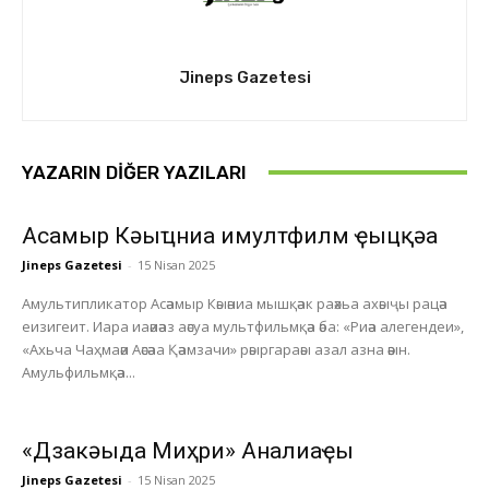
Jineps Gazetesi
YAZARIN DIĞER YAZILARI
Асҭамыр Кәыҵниа имултфилм ҿыцқәа
Jineps Gazetesi
-
15 Nisan 2025
Амультипликатор Асәамыр Кәыәниа мышқәак раәхьа ахәыҷы рацәа
еизигеит. Иара иаәиәаз аәсуа мультфильмқәа әба: «Риәа алегендеи»,
«Ахьча Чаҳмаәи Аәсәаа Қәамзачи» рәыргараәы азал азна әәын.
Амульфильмқәа...
«Дзакәыда Миҳри» Анҭалиаҿы
Jineps Gazetesi
-
15 Nisan 2025