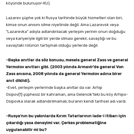
köyünde bulunuyor-KU).
Lazarev şüphe yok ki Rusya tarihinde büyük hizmetleri olan biri,
kimse onun anısını silme niyetinde değil. Ama Lazarevsk veya
“Lazarevka” adıyla adlandırılacak yerleşim yerinin onun doğduğu
veya kariyeriyle ilgili bir yerde olması gerekir, savaştığı ve bu
savaştaki rolünün tartışmalı olduğu yerlerde değil.
-Başka anıtlar da söz konusu, mesela general Zass ve general
Yermolov anıtları gibi. (2003 yılında Armavir’de general Von
Zass anısına, 2008 yılında da general Yermolov adına birer
anıt dikildi).
-Evet, yerleşim yerlerinde başka anıtlar da var. Arhip
Osipov[1] şüphesiz bir kahraman, ama Gelencik’teki bu köy Arhipo-
Osipovka olarak adlandırılmamalı, buranın kendi tarihsel adı vardı.
-Rusya’nın bu yakınlarda Kırım Tatarlarının iade-i itibarı için
çıkardığı yasa deneyimi var. Çerkes problematiğine
uygulanabilir mi bu?