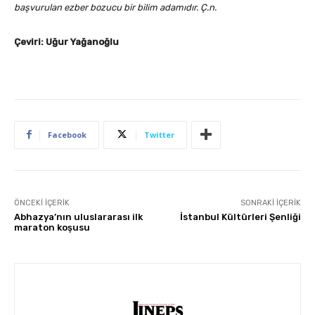
başvurulan ezber bozucu bir bilim adamıdır. Ç.n.
Çeviri:
Uğur Yağanoğlu
Facebook
Twitter
ÖNCEKI İÇERIK
SONRAKI İÇERIK
Abhazya’nın uluslararası ilk
İstanbul Kültürleri Şenliği
maraton koşusu