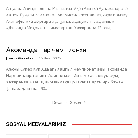
Анҭалиа Азиндырҩыцәа Рнаплакы, Аҳәса Рзинқәа Ауаажәларратә
Хаҵеи-Ҧҳәыси Реиҟарара Акомиссиа еиҿнакааз, Аҳәса ирызку
Акинофилмқәа цәыргара иҭагӡаны, адокументард фильм
«Дзакәыда Миҳри» гьы иыубарҭан. Хәажәкрамза 13 рзы,...
Акоманда Нарҭ чемпионхит
Jineps Gazetesi
-
15 Nisan 2025
Аҧсны Супер Куп Ашьапылампыл Чемпионат аҿы, акоманда
Нарҭ аиааира агыит. Афинал мач, Динамо астадиум аҿы,
Хәажәкрамза 20 амш, акомандақәа Ерцахәы’и Нарҭ’и ирыбжьан.
Ҭашәарада инҵәаз 90...
Devamını Göster
SOSYAL MEDYALARIMIZ