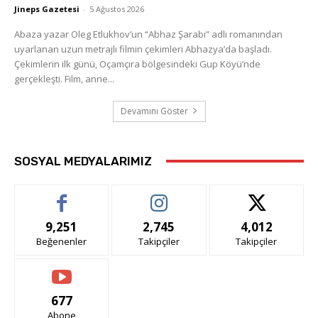
Jineps Gazetesi
-
5 Ağustos 2026
Abaza yazar Oleg Etlukhov’un “Abhaz Şarabı” adlı romanından
uyarlanan uzun metrajlı filmin çekimleri Abhazya’da başladı.
Çekimlerin ilk günü, Oçamçıra bölgesindeki Gup Köyü’nde
gerçekleşti. Film, anne...
Devamını Göster
SOSYAL MEDYALARIMIZ
9,251
2,745
4,012
Beğenenler
Takipçiler
Takipçiler
677
Abone