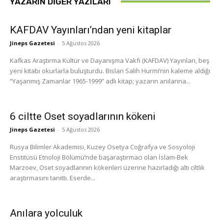
YAZARIN DIĞER YAZILARI
KAFDAV Yayınları’ndan yeni kitaplar
Jineps Gazetesi
-
5 Ağustos 2026
Kafkas Araştırma Kültür ve Dayanışma Vakfı (KAFDAV) Yayınları, beş
yeni kitabı okurlarla buluşturdu. Bislan Salih Hurmi’nin kaleme aldığı
“Yaşanmış Zamanlar 1965-1999” adlı kitap; yazarın anılarına...
6 ciltte Oset soyadlarının kökeni
Jineps Gazetesi
-
5 Ağustos 2026
Rusya Bilimler Akademisi, Kuzey Osetya Coğrafya ve Sosyoloji
Enstitüsü Etnoloji Bölümü’nde başaraştırmacı olan İslam-Bek
Marzoev, Oset soyadlarının kökenleri üzerine hazırladığı altı ciltlik
araştırmasını tanıttı. Eserde...
Anılara yolculuk