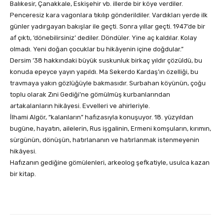
Balıkesir, Çanakkale, Eskişehir vb. illerde bir köye verdiler.
Penceresiz kara vagonlara tıkılıp gönderildiler. Vardıkları yerde ilk
günler yadırgayan bakışlar ile geçti. Sonra yıllar geçti. 1947’de bir
af çıktı, ‘dönebilirsiniz’ dediler. Döndüler. Yine aç kaldılar. Kolay
olmadı. Yeni doğan çocuklar bu hikâyenin içine doğdular.”
Dersim ’38 hakkındaki büyük suskunluk birkaç yıldır çözüldü, bu
konuda epeyce yayın yapıldı. Ma Sekerdo Kardaş’ın özelliği, bu
travmaya yakın gözlüğüyle bakmasıdır. Surbahan köyünün, çoğu
toplu olarak Zıni Gediği’ne gömülmüş kurbanlarından
artakalanların hikâyesi. Evvelleri ve ahirleriyle.
İlhami Algör, “kalanların” hafızasıyla konuşuyor. 18. yüzyıldan
bugüne, hayatın, ailelerin, Rus işgalinin, Ermeni komşuların, kırımın,
sürgünün, dönüşün, hatırlananın ve hatırlanmak istenmeyenin
hikâyesi.
Hafızanın gediğine gömülenleri, arkeolog şefkatiyle, usulca kazan
bir kitap.