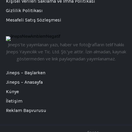
Kişisel Verileri Saklama ve İmha Politikası
Gizlilik Politikası
Mesafeli Satış Sözleşmesi
Jineps’te yayımlanan yazı, haber ve fotoğrafların telif hakkı
Jineps Yayıncılık ve Tic. Ltd. Şti.’ye aittir. İzin almadan, kaynak
göstermeden ve link paylaşmadan yayımlanamaz.
Jineps – Başlarken
Jineps – Anasayfa
Künye
İletişim
Reklam Başvurusu