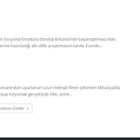
 Sosyoloji Enstitüsü Etnoloji Bölümü’nde başaraştırmacı olan
 hazırladığı altı ciltlik araştırmasını tanıttı. Eserde...
romanından uyarlanan uzun metrajlı filmin çekimleri Abhazya’da
Gup Köyü’nde gerçekleşti. Film, anne...
vamını Göster