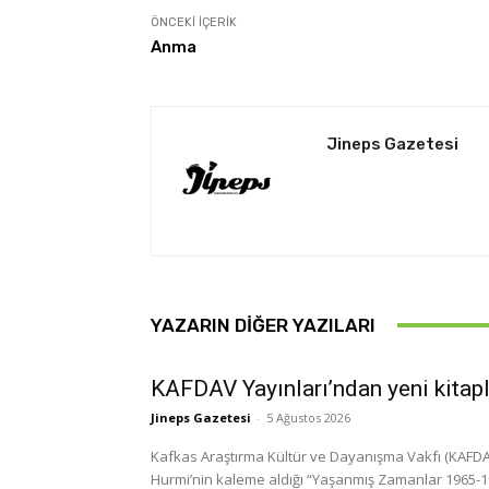
ÖNCEKI İÇERIK
Anma
Jineps Gazetesi
YAZARIN DIĞER YAZILARI
KAFDAV Yayınları’ndan yeni kitap
Jineps Gazetesi
-
5 Ağustos 2026
Kafkas Araştırma Kültür ve Dayanışma Vakfı (KAFDAV)
Hurmi’nin kaleme aldığı “Yaşanmış Zamanlar 1965-1999