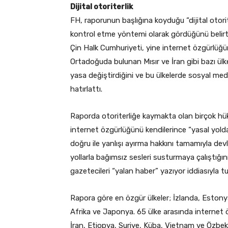
Dijital otoriterlik
FH, raporunun başlığına koyduğu “dijital otorit
kontrol etme yöntemi olarak gördüğünü belirtti
Çin Halk Cumhuriyeti, yine internet özgürlü
Ortadoğuda bulunan Mısır ve İran gibi bazı ül
yasa değiştirdiğini ve bu ülkelerde sosyal m
hatırlattı.
Raporda otoriterliğe kaymakta olan birçok hük
internet özgürlüğünü kendilerince “yasal yoldan”
doğru ile yanlışı ayırma hakkını tamamıyla devl
yollarla bağımsız sesleri susturmaya çalıştığı
gazetecileri “yalan haber” yazıyor iddiasıyla tu
Rapora göre en özgür ülkeler; İzlanda, Eston
Afrika ve Japonya. 65 ülke arasında internet 
İran, Etiopya, Suriye, Küba, Vietnam ve Özbek