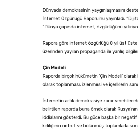
Dünyada demokrasinin yaygınlaşmasını deste
İnternet Özgürlüğü Raporu’nu yayınladı. “Dijita
“Dünya çapında internet, özgürlüğünü yitiriyor
Rapora göre internet özgürlüğü 8 yıl üst üste 
üzerinden yayılan propaganda ile yanlış bilgiler
Çin Modeli
Raporda birçok hükümetin ‘Çin Modeli’ olarak bi
olarak toplanması, izlenmesi ve içeriklerin sa
İnternetin artık demokrasiye zarar verebilecek
belirtilen raporda buna örnek olarak Rusya’nın
iddialarını gösterdi. Bu güce başka bir negati
kirliliğinin nefret ve bölünmüş toplumlarla sonu