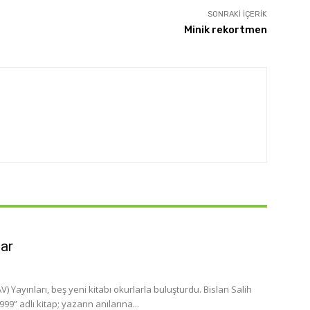
SONRAKI İÇERIK
Minik rekortmen
lar
 Yayınları, beş yeni kitabı okurlarla buluşturdu. Bislan Salih
” adlı kitap; yazarın anılarına...