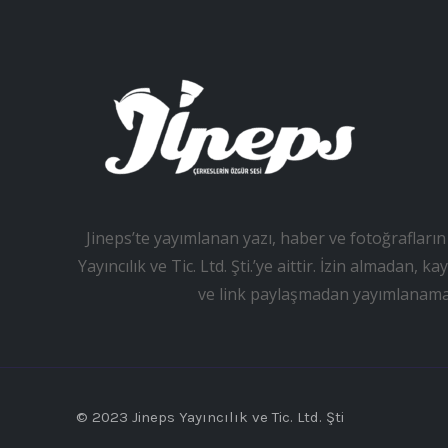
Jineps’te yayımlanan yazı, haber ve fotoğrafların 
Yayıncılık ve Tic. Ltd. Şti.’ye aittir. İzin almadan
ve link paylaşmadan yayımlanama
© 2023 Jineps Yayıncılık ve Tic. Ltd. Şti