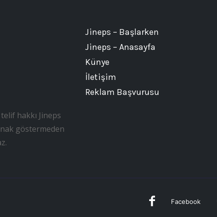
Jineps – Başlarken
Jineps – Anasayfa
Künye
İletişim
Reklam Başvurusu
telif hakkı Jineps
, kaynak göstermeden
z.
Facebook