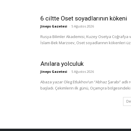
6 ciltte Oset soyadlarının kökeni
Jineps Gazetesi
-
5 Ağustos 2026
Rusya Bilimler Akademisi, Kuzey Osetya Coğrafya ve
İslam-Bek Marzoev, Oset soyadlarının kökenleri üzerine
Anılara yolculuk
Jineps Gazetesi
-
5 Ağustos 2026
Abaza yazar Oleg Etlukhov’un “Abhaz Şarabı” adlı 
başladı. Çekimlerin ilk günü, Oçamçıra bölgesindeki 
De