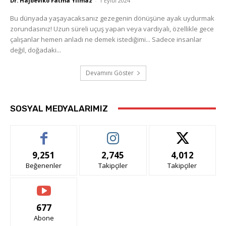
Dr. Hajbeviko Fatma Yılmaz
-
1 Eylül 2024
Bu dünyada yaşayacaksanız gezegenin dönüşüne ayak uydurmak
zorundasınız! Uzun süreli uçuş yapan veya vardiyalı, özellikle gece
çalışanlar hemen anladı ne demek istediğimi... Sadece insanlar
değil, doğadaki...
Devamını Göster
SOSYAL MEDYALARIMIZ
9,251
2,745
4,012
Beğenenler
Takipçiler
Takipçiler
677
Abone