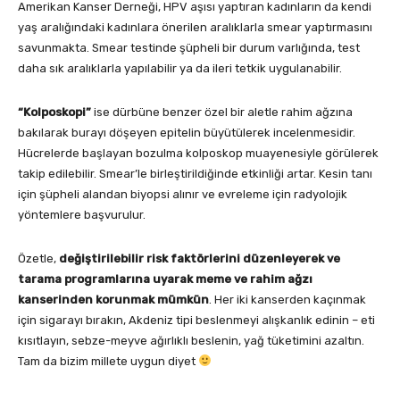
Amerikan Kanser Derneği, HPV aşısı yaptıran kadınların da kendi
yaş aralığındaki kadınlara önerilen aralıklarla smear yaptırmasını
savunmakta. Smear testinde şüpheli bir durum varlığında, test
daha sık aralıklarla yapılabilir ya da ileri tetkik uygulanabilir.
“Kolposkopi”
ise dürbüne benzer özel bir aletle rahim ağzına
bakılarak burayı döşeyen epitelin büyütülerek incelenmesidir.
Hücrelerde başlayan bozulma kolposkop muayenesiyle görülerek
takip edilebilir. Smear’le birleştirildiğinde etkinliği artar. Kesin tanı
için şüpheli alandan biyopsi alınır ve evreleme için radyolojik
yöntemlere başvurulur.
Özetle,
değiştirilebilir risk faktörlerini düzenleyerek ve
tarama programlarına uyarak meme ve rahim ağzı
kanserinden korunmak mümkün
. Her iki kanserden kaçınmak
için sigarayı bırakın, Akdeniz tipi beslenmeyi alışkanlık edinin – eti
kısıtlayın, sebze-meyve ağırlıklı beslenin, yağ tüketimini azaltın.
Tam da bizim millete uygun diyet