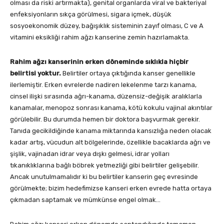
olması da riski artırmakta), genital organlarda viral ve bakteriyal
enfeksiyonların sıkça görülmesi, sigara içmek, düşük
sosyoekonomik düzey, bağışıklık sisteminin zayıf olması, C ve A
vitamini eksikliği rahim ağzı kanserine zemin hazırlamakta.
Rahim ağzı kanserinin erken döneminde sıklıkla hiçbir
belirtisi yoktur.
Belirtiler ortaya çıktığında kanser genellikle
ilerlemiştir. Erken evrelerde nadiren lekelenme tarzı kanama,
cinsel ilişki sırasında ağrı-kanama, düzensiz-değişik aralıklarla
kanamalar, menopoz sonrası kanama, kötü kokulu vajinal akıntılar
görülebilir. Bu durumda hemen bir doktora başvurmak gerekir.
Tanıda gecikildiğinde kanama miktarında kansızlığa neden olacak
kadar artış, vücudun alt bölgelerinde, özellikle bacaklarda ağrı ve
şişlik, vajinadan idrar veya dışkı gelmesi, idrar yolları
tıkanıklıklarına bağlı böbrek yetmezliği gibi belirtiler gelişebilir.
Ancak unutulmamalıdır ki bu belirtiler kanserin geç evresinde
görülmekte; bizim hedefimizse kanseri erken evrede hatta ortaya
çıkmadan saptamak ve mümkünse engel olmak…