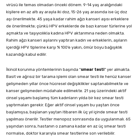
virüsü ile temas olmadan önceki dönem. 9-14 yaş aralığındaki
kişilere en az altı ay arayla iki doz, 15-26 yaş arasında ise üç doz
aşı önerilmekte. 45 yaşa kadar rahim ağzı kanseri aşısı erkeklere
de önerilmekte; çünkü HPV erkeklerde de bazı kanser türlerine yol
açmakta ve taşıyıcılıkla kadına HPV aktarımına neden olmakta.
Rahim ağzı kanseri aşılarını yaptıran kadın ve erkeklerin, aşıların
içerdiği HPV tiplerine karşı % 100’e yakın, ömür boyu bağışıklık
kazandığı kabul edilir.
İkincil korunma yöntemlerinin başında “
smear testi
” yer almakta.
Basit ve ağrısız bir tarama işlemi olan smear testi ile henüz kanser
gelişmeden yıllar önce hücresel değişiklikler saptanabilmekte ve
kanser gelişmeden müdahale edilmekte. 21 yaş üzerindeki aktif
cinsel yaşamı başlamış tüm kadınların yılda bir kez smear testi
yaptırmaları gerekir. Eğer aktif cinsel yaşam bu yaştan önce
başlamışsa, başlanan yaştan itibaren ilk üç yıl içinde smear testi
yapılması önerilir. Testler menopoz sonrasında da uygulanmalı. 65
yaşından sonra, hastanın o zamana kadar en az üç smear testi
normalse, doktor kararıyla smear testlerine son verilebilir.