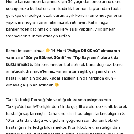
Meme kanserinden kaçınmak için 30 yaşından önce anne olun,
çocuğunuzu bol bol emzirin, kadınlık hormon ilaçlarından (tıbbi
gerekçe olmadıkça) uzak durun, aylık kendi meme muayenenizi
yapın, mamografi taramalarınızı aksatmayın. Rahim ağzı
kanserinden kaçınmak içinse HPV aşısı yaptırın, yıllık smear
taramalarınızı ihmal etmeyin lütfen.
Bahsetmesem olmaz
14 Mart “Adige Dil Günü” olmasının
yanı sıra “Dünya Böbrek Günü” ve “Tıp Bayramı” olarak da
kutlanmakta.
Dilin öneminden bahsetmek bana düşmez, bunu
anlatacak thamade’lerimiz var ama bir sağlık çalışanı olarak
hastalıklarınızın olduğu kadar sağlığınızın da farkında olun –
olmaya çalışın en azından
Türk Nefroloji Derneği’nin yaptığı bir tarama çalışmasında
Türkiye’de her 6-7 erişkinden 1’inde çeşitli evrelerde kronik böbrek
hastalığı saptanmıştır. Daha önemlisi, hastalığın farkındalığının %
10’un altında olduğu ve olguların çoğunun son dönem böbrek
hastalığına ilerlediği bildirilmekte. Kronik böbrek hastalığından