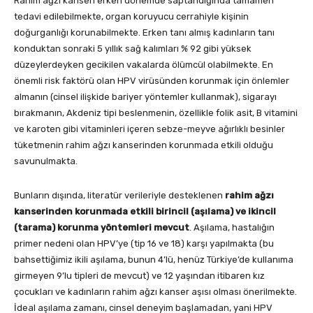
Rahim ağzı kanseri erken dönemde saptandığında tamamen
tedavi edilebilmekte, organ koruyucu cerrahiyle kişinin
doğurganlığı korunabilmekte. Erken tanı almış kadınların tanı
konduktan sonraki 5 yıllık sağ kalımları % 92 gibi yüksek
düzeylerdeyken gecikilen vakalarda ölümcül olabilmekte. En
önemli risk faktörü olan HPV virüsünden korunmak için önlemler
almanın (cinsel ilişkide bariyer yöntemler kullanmak), sigarayı
bırakmanın, Akdeniz tipi beslenmenin, özellikle folik asit, B vitamini
ve karoten gibi vitaminleri içeren sebze-meyve ağırlıklı besinler
tüketmenin rahim ağzı kanserinden korunmada etkili olduğu
savunulmakta.
Bunların dışında, literatür verileriyle desteklenen
rahim ağzı
kanserinden korunmada etkili birincil (aşılama) ve ikincil
(tarama) korunma yöntemleri mevcut
. Aşılama, hastalığın
primer nedeni olan HPV’ye (tip 16 ve 18) karşı yapılmakta (bu
bahsettiğimiz ikili aşılama, bunun 4’lü, henüz Türkiye’de kullanıma
girmeyen 9’lu tipleri de mevcut) ve 12 yaşından itibaren kız
çocukları ve kadınların rahim ağzı kanser aşısı olması önerilmekte.
İdeal aşılama zamanı, cinsel deneyim başlamadan, yani HPV