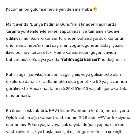
Kocaman bir gülümsemeyle yeniden merhaba
Mart ayında “Dünya Kadınlar Günü”ne istinaden kadınlarda
tarama yöntemleriyle erken saptanması ve tamamen tedavi
edilmesi mümkün iki kanser türünden bahsediyorduk. Konunun
önemi ve Jıneps’in mart sayısının yoğunluğundan dolayı yazıyı
ikiye bölmeyi tercih ettik. Meme kanserinden geçen sayıda
bahsetmiştik. Bu ayki yazıda “
rahim ağzı kanseri
”ne değinelim…
Rahim ağzı (serviks) kanseri, azgelişmiş veya gelişmekte olan
ülkelerde daha sık rastlanmakta olup genellikle 50 yaş civarında
görülmekte. Ancak hastaların %20-25’ini 40 yaş altı genç kadınlar
oluşturmakta.
En önemli risk faktörü, HPV (İnsan Papilloma Virüsü) enfeksiyonu.
Öyle ki rahim ağzı kanseri hastalarının % 98’inde HPV enfeksiyonu
saptanmış. Erken yaşta veya çok sayıda doğum yapmak, erken
yaşta cinsel ilişkiye başlamak, çokeşlilik (partnerinizin çokeşli