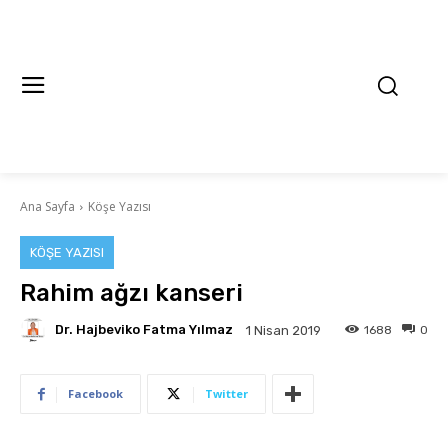
Ana Sayfa
Köşe Yazısı
KÖŞE YAZISI
Rahim ağzı kanseri
Dr. Hajbeviko Fatma Yılmaz
1688
0
1 Nisan 2019
Facebook
Twitter