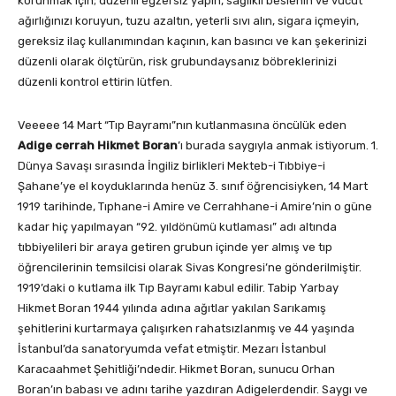
korunmak için; düzenli egzersiz yapın, sağlıklı beslenin ve vücut
ağırlığınızı koruyun, tuzu azaltın, yeterli sıvı alın, sigara içmeyin,
gereksiz ilaç kullanımından kaçının, kan basıncı ve kan şekerinizi
düzenli olarak ölçtürün, risk grubundaysanız böbreklerinizi
düzenli kontrol ettirin lütfen.
Veeeee 14 Mart “Tıp Bayramı”nın kutlanmasına öncülük eden
Adige cerrah Hikmet Boran
’ı burada saygıyla anmak istiyorum. 1.
Dünya Savaşı sırasında İngiliz birlikleri Mekteb-i Tıbbiye-i
Şahane’ye el koyduklarında henüz 3. sınıf öğrencisiyken, 14 Mart
1919 tarihinde, Tıphane-i Amire ve Cerrahhane-i Amire’nin o güne
kadar hiç yapılmayan “92. yıldönümü kutlaması” adı altında
tıbbiyelileri bir araya getiren grubun içinde yer almış ve tıp
öğrencilerinin temsilcisi olarak Sivas Kongresi’ne gönderilmiştir.
1919’daki o kutlama ilk Tıp Bayramı kabul edilir. Tabip Yarbay
Hikmet Boran 1944 yılında adına ağıtlar yakılan Sarıkamış
şehitlerini kurtarmaya çalışırken rahatsızlanmış ve 44 yaşında
İstanbul’da sanatoryumda vefat etmiştir. Mezarı İstanbul
Karacaahmet Şehitliği’ndedir. Hikmet Boran, sunucu Orhan
Boran’ın babası ve adını tarihe yazdıran Adigelerdendir. Saygı ve