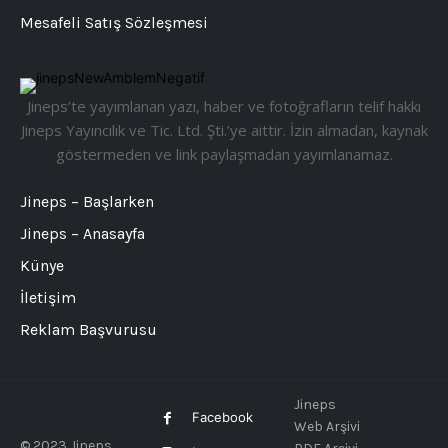
Mesafeli Satış Sözleşmesi
Jineps’te yayımlanan yazı, haber ve fotoğrafların telif hakkı
Jineps Yayıncılık ve Tic. Ltd. Şti.’ye aittir. İzin almadan, kaynak
göstermeden ve link paylaşmadan yayımlanamaz.
Jineps – Başlarken
Jineps – Anasayfa
Künye
İletişim
Reklam Başvurusu
Jineps
Facebook
Web Arşivi
© 2023 Jineps