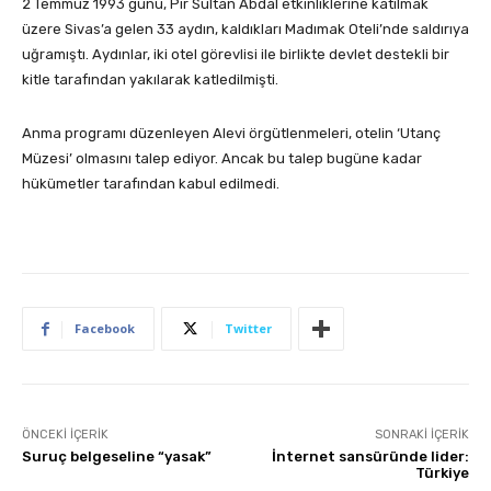
2 Temmuz 1993 günü, Pir Sultan Abdal etkinliklerine katılmak
üzere Sivas’a gelen 33 aydın, kaldıkları Madımak Oteli’nde saldırıya
uğramıştı. Aydınlar, iki otel görevlisi ile birlikte devlet destekli bir
kitle tarafından yakılarak katledilmişti.
Anma programı düzenleyen Alevi örgütlenmeleri, otelin ‘Utanç
Müzesi’ olmasını talep ediyor. Ancak bu talep bugüne kadar
hükümetler tarafından kabul edilmedi.
Facebook
Twitter
ÖNCEKI İÇERIK
SONRAKI İÇERIK
Suruç belgeseline “yasak”
İnternet sansüründe lider:
Türkiye