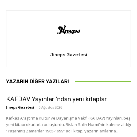
Jineps Gazetesi
YAZARIN DIĞER YAZILARI
KAFDAV Yayınları’ndan yeni kitaplar
Jineps Gazetesi
-
5 Ağustos 2026
Kafkas Araştırma Kültür ve Dayanışma Vakfı (KAFDAV) Yayınları, beş
yeni kitabı okurlarla buluşturdu. Bislan Salih Hurmi’nin kaleme aldığı
“Yaşanmış Zamanlar 1965-1999” adlı kitap; yazarın anılarına...