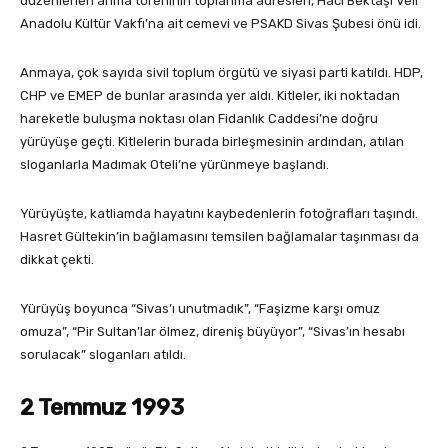
düzenlenen anma töreninin toplanma adresleri, Hacı Bektaşi Veli
Anadolu Kültür Vakfı’na ait cemevi ve PSAKD Sivas Şubesi önü idi.
Anmaya, çok sayıda sivil toplum örgütü ve siyasi parti katıldı. HDP,
CHP ve EMEP de bunlar arasında yer aldı. Kitleler, iki noktadan
hareketle buluşma noktası olan Fidanlık Caddesi’ne doğru
yürüyüşe geçti. Kitlelerin burada birleşmesinin ardından, atılan
sloganlarla Madımak Oteli’ne yürünmeye başlandı.
Yürüyüşte, katliamda hayatını kaybedenlerin fotoğrafları taşındı.
Hasret Gültekin’in bağlamasını temsilen bağlamalar taşınması da
dikkat çekti.
Yürüyüş boyunca “Sivas’ı unutmadık”, “Faşizme karşı omuz
omuza”, “Pir Sultan’lar ölmez, direniş büyüyor”, “Sivas’ın hesabı
sorulacak” sloganları atıldı.
2 Temmuz 1993