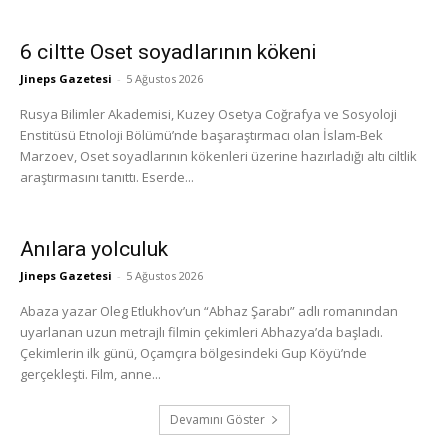
6 ciltte Oset soyadlarının kökeni
Jineps Gazetesi
-
5 Ağustos 2026
Rusya Bilimler Akademisi, Kuzey Osetya Coğrafya ve Sosyoloji
Enstitüsü Etnoloji Bölümü’nde başaraştırmacı olan İslam-Bek
Marzoev, Oset soyadlarının kökenleri üzerine hazırladığı altı ciltlik
araştırmasını tanıttı. Eserde...
Anılara yolculuk
Jineps Gazetesi
-
5 Ağustos 2026
Abaza yazar Oleg Etlukhov’un “Abhaz Şarabı” adlı romanından
uyarlanan uzun metrajlı filmin çekimleri Abhazya’da başladı.
Çekimlerin ilk günü, Oçamçıra bölgesindeki Gup Köyü’nde
gerçekleşti. Film, anne...
Devamını Göster